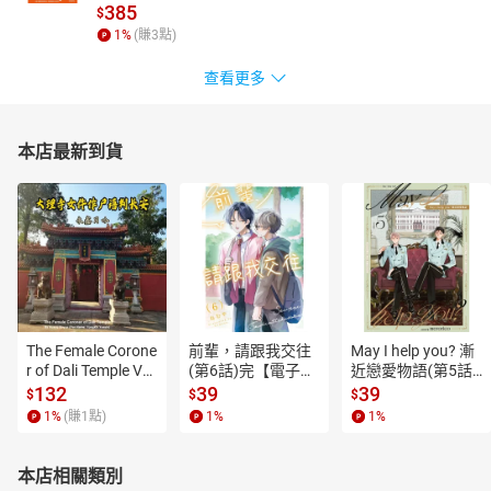
385
$
1
%
(賺
3
點)
查看更多
本店最新到貨
The Female Corone
前輩，請跟我交往
May I help you? 漸
r of Dali Temple Vo
(第6話)完【電子
近戀愛物語(第5話)
l.6【有聲書】
書】
【電子書】
132
39
39
$
$
$
1
%
(賺
1
點)
1
%
1
%
本店相關類別