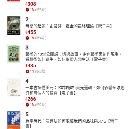
308
$
1
%
(賺
3
點)
2
時間的起源：史蒂芬．霍金的最終理論【電子書】
455
$
1
%
(賺
4
點)
3
藝術的40堂公開課：透過故事，走進藝術家創作現場，
看藝術如何誕生、如何形塑人類生活【電子書】
385
$
1
%
(賺
3
點)
4
一本書讀懂美元：9堂課解析美元邏輯，如何影響全球經
濟和每個人的投資【電子書】
266
$
1
%
(賺
2
點)
5
扁平時代：演算法如何限縮我們的品味與文化【電子
書】