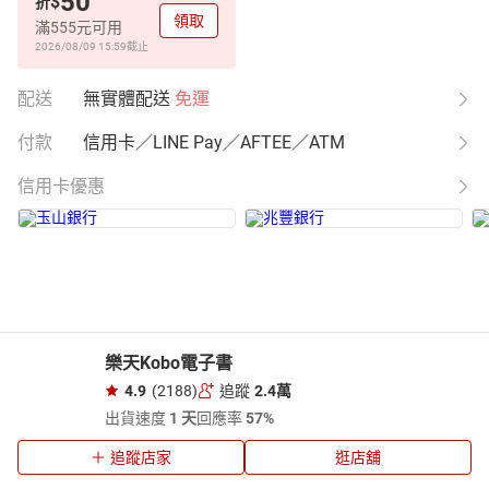
50
$
折
領取
滿555元可用
2026/08/09 15:59
截止
配送
無實體配送
免運
付款
信用卡／LINE Pay／AFTEE／ATM
信用卡優惠
樂天Kobo電子書
4.9
(2188)
追蹤
2.4萬
出貨速度
1 天
回應率
57%
追蹤店家
逛店舖