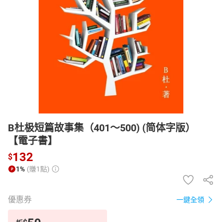
日本購物
電子/紙本書
HOT
B杜极短篇故事集（401～500) (简体字版）
【電子書】
132
$
1%
(賺1點)
優惠券
一鍵全領