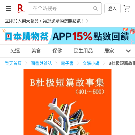
登入
立即加入樂天會員，讓您邊購物邊賺點數！
購物網分類
免運
美食
保健
民生用品
居家
3C
樂天首頁
圖書與雜誌
電子書
文學小說
B杜极短篇故事
天天免運
美食蛋糕
養生保健
民生用品
居家生活
3C家電
運動休閒
親子玩具
女裝
男裝
化妝保養
情趣用品