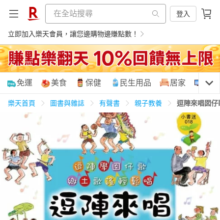
登入
立即加入樂天會員，讓您邊購物邊賺點數！
購物網分類
免運
美食
保健
民生用品
居家
3C
樂天首頁
圖書與雜誌
有聲書
親子教養
逗陣來唱囡仔
天天免運
美食蛋糕
養生保健
民生用品
居家生活
3C家電
運動休閒
親子玩具
女裝
男裝
化妝保養
情趣用品