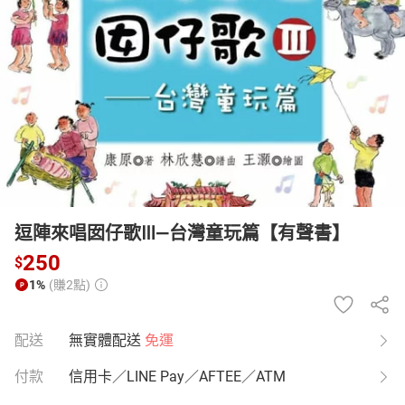
日本購物
電子/紙本書
HOT
逗陣來唱囡仔歌Ⅲ—台灣童玩篇【有聲書】
250
$
1%
(賺2點)
配送
無實體配送
免運
付款
信用卡／LINE Pay／AFTEE／ATM