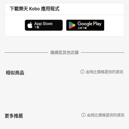
26剖甘蔗
27顧西瓜
下載樂天 Kobo 應用程式
28拾稻穗
29縛掃梳
30學播田
31耍田園
32芋仔葉
33瓜仔花
34水圳邊
繼續逛其他店舖
35芋傘
36水蛙
37釣魚
相似商品
由飛比價格提供的資訊
38坐船網魚
39炮打烏龜
40掠火金姑
41台灣漢寶園
42農場食料理
更多推薦
由飛比價格提供的資訊