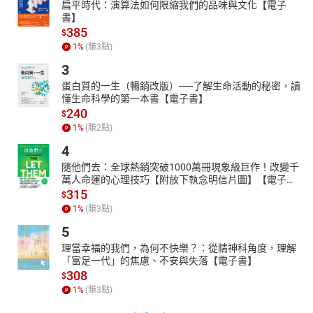
仔歌1~7》、《港都的心靈律動》、《番薯園的日頭光》、《噴霧
扁平時代：演算法如何限縮我們的品味與文化【電子
氣飛出的春天》、《施並錫的魅力刀與彩筆誌》、《賴和的相
書】
385
思》、《臺灣島。海岸詩》、《白沙山莊的雲》、《番薯記持。臺
$
1
%
(賺
3
點)
灣詩》（晨星）；《文學的彰化》、《八卦山》、《二林的美國媽
祖》（彰化文化局）；《花的目屎》、《滾動的移工詩情》、《臺
3
灣水塔地景風貌》（遠景）等八十餘本。
蛋白質的一生（暢銷改版）──了解生命活動的秘密，讀
譜曲及吟唱者簡介：
懂生命科學的第一本書【電子書】
240
林欣慧
$
自幼就讀於光仁小學、光仁中學音樂班。畢業時以管樂組甄試最高
1
%
(賺
2
點)
分，第一志願保送東吳大學音樂系，曾經於1989年得到由台北市立
4
交響樂主辦之協奏曲比賽低音管冠軍。而後赴美深造，取得喬治亞
隨他們去：全球熱銷突破1000萬冊現象級巨作！改變千
州立大學音樂理論碩士。目前在美國從事音樂教學工作，音樂創作
萬人命運的心理技巧【附放下執念明信片圖】【電子
包括2006年為《台灣囡仔的歌》一書譜寫教唱歌謠等。
書】
315
$
輯一 童玩遊戲
1
%
(賺
3
點)
01釘干樂
5
02走斗箍
理當幸福的我們，為何不快樂？：從精神科角度，理解
03放風吹
「富足一代」的焦慮、不安與失落【電子書】
04行包棋
308
$
05圖合字
1
%
(賺
3
點)
06爌土窯