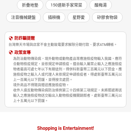
折疊地墊
150道新手家常菜
酸梅湯
注音機械鍵盤
插秧機
星野愛
矽膠食物袋
防詐騙提醒
台灣樂天市場與店家不會主動致電要求解除分期付款、要求ATM轉帳。
政策宣導
為防治動物傳染病，境外動物或動物產品等應施檢疫物輸入我國，應符
合動物檢疫規定，並依規定申請檢疫。擅自輸入屬禁止輸入之應施檢疫
物者最高可處七年以下有期徒刑，得併科新臺幣三百萬元以下罰金。應
施檢疫物之輸入人或代理人未依規定申請檢疫者，得處新臺幣五萬元以
上一百萬元以下罰鍰，並得按次處罰。
境外商品不得隨貨贈送應施檢疫物。
收件人違反動物傳染病防治條例第三十四條第三項規定，未將郵遞寄送
輸入之應施檢疫物送交輸出入動物檢疫機關銷燬者，處新臺幣三萬元以
上十五萬元以下罰鍰。
Shopping is Entertainment!