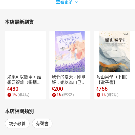
07放雞鴨
查看更多
08掩咯雞
09駛火車
10劍客
本店最新到貨
11弄獅
12竹篙
13跳水
14看戲
15比武
16辦公伙仔
17耍天霸王
18弄布袋戲
如果可以簡單，誰
我們的夏天，剛剛
船山易學（下冊）
19木屐弄大鼓
想要複雜（暢銷經
好：她以為自己只
【電子書】
20搖籃是帆船
典新編版）【電子
是逃離一段失敗的
480
200
756
$
$
$
書】
愛，卻在薰衣草盛
21古早好耍的代誌
1
%
(賺
4
點)
1
%
(賺
2
點)
1
%
(賺
7
點)
開的山裡，重新學
輯二 自然野趣
會愛人，也學會把
22灌塗猴
自己留在幸福裡。
本店相關類別
【電子書】
23拈吉嬰
24騎水牛
親子教養
有聲書
25飼鴨母