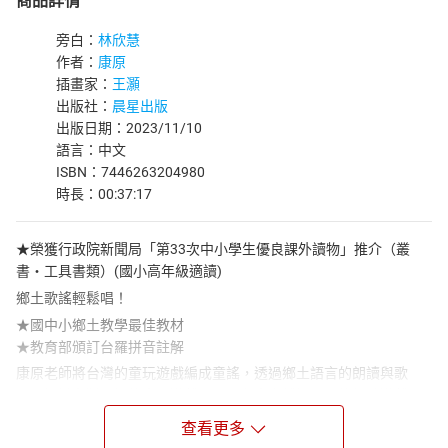
商品詳情
旁白：
林欣慧
作者：
康原
插畫家：
王灝
出版社：
晨星出版
出版日期：2023/11/10
語言：中文
ISBN：7446263204980
時長：00:37:17
★榮獲行政院新聞局「第33次中小學生優良課外讀物」推介（叢
書‧工具書類）(國小高年級適讀)
鄉土歌謠輕鬆唱！
★國中小鄉土教學最佳教材
★教育部頒訂台羅拼音註解
康原老師將台灣的童玩遊戲編成童謠，透過鄉土語言的朗讀與歌
唱，認識台灣早期的童玩遊戲，以及在大自然裡玩耍的趣味遊戲。
本書不只是兒歌創作，也是具有知識的小百科，帶你認識台灣童玩
查看更多
的製法、典故、遊戲規則，讓孩子在快樂哼唱趣味歌謠的當中，也