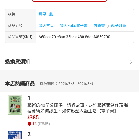
開始認識、愛上台灣傳統文化。
◎42首囡仔歌，重現最古早味的童玩遊戲
品牌
晨星出版
你知道風吹怎麼做嗎？你知道鐵圈要怎麼滾才能滾得久嗎？42首囡
商品分類
樂天首頁
樂天Kobo電子書
有聲書
親子教養
仔歌，42種最懷念的農村童玩和遊戲，等您回味體會。
◎42首囡仔歌，學唱囡仔歌
商品貨號(SKU)
660aca70-c8aa-35be-a480-8ddbf4859700
讓你有得唱、有得學、有得聽。
◎最台灣的諺語和傳奇故事
不只教唱囡仔歌，更融合相關諺語和故事，讀一首囡仔歌，等於讀
退換貨須知
了無數個台灣諺語及前人智慧。
作者簡介
康原
本店熱銷商品
排名期間：2026/8/3 - 2026/8/9
一九四七年出生在芳苑鄉，現居彰化市香山里。曾獲第六屆磺溪文
學獎特別貢獻獎、吳濁流文學獎新詩獎，以及文化部「金鼎獎」。
1
曾任賴和紀念館館長、彰化師大臺文所「作家講座」、南華大學文
藝術的40堂公開課：透過故事，走進藝術家創作現場，
學系「講座作家」，及彰化師大「彰化學」叢書總策劃。二○二一年
看藝術如何誕生、如何形塑人類生活【電子書】
彰化師大駐校作家。
385
$
重要著作：《懷念老臺灣》、《臺灣囝仔歌的故事》、《八卦山下
1
%
(賺
3
點)
的詩人林亨泰》（玉山社）；《人間典範全興總裁》、《囡仔歌教
2
唱讀本》、《臺灣囝仔歌謠》、《追蹤彰化平原》、《逗陣來唱囡