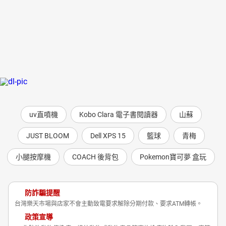
uv直噴機
Kobo Clara 電子書閱讀器
山蘇
JUST BLOOM
Dell XPS 15
籃球
青梅
小腿按摩機
COACH 後背包
Pokemon寶可夢 盒玩
防詐騙提醒
台灣樂天市場與店家不會主動致電要求解除分期付款、要求ATM轉帳。
政策宣導