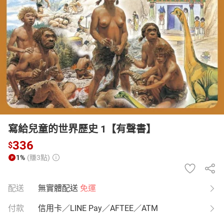
日本購物
電子/紙本書
HOT
寫給兒童的世界歷史 1【有聲書】
336
$
1%
(賺3點)
配送
無實體配送
免運
付款
信用卡／LINE Pay／AFTEE／ATM