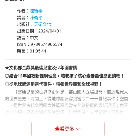
作者：
陳衛平
講者：
陳衛平
出版社：
天衛文化
出版日期：2024/04/01
語言：中文
ISBN：9789574906574
時長：01:05:44
★文化部金鼎獎最佳兒童及少年圖書獎
◎結合12年國教新課綱理念，培養孩子核心素養最佳歷史讀物！
◎從地球起源到當代事件，培養世界觀和全球視野！
《寫給兒童的世界歷史》是一部由國人立場出發、屬於現代人
的世界歷史。時間上，從地球起源寫到當今二十一世紀事件；空間
上，從世界古代文明四大搖籃寫到當今全球發展的最新現況；內容
上，介紹世界各大洲的政治變遷、科學發展、文學藝術、宗教信
仰、環保、地理、國際局勢等課題，更新增了許多切合當代生活的
內容，諸如於全球肆虐的新冠肺炎疫情、造成龐大損失的澳洲森林
查看更多
大火、未曾因為時間流逝而消褪的種族歧視問題等等，呈現具體完