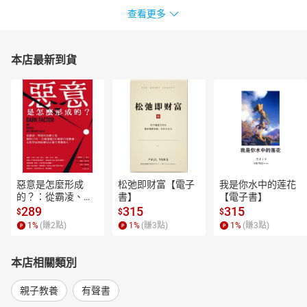
查看更多
本店最新到貨
惡意是怎麼形成
松弛即财富【電子
我是你水中的莲花
的？：從霸凌、劈
書】
【電子書】
腿到仇恨言論，歷
289
315
315
$
$
$
時15年、全球超過
1
%
(賺
2
點)
1
%
(賺
3
點)
1
%
(賺
3
點)
250萬筆研究數
據，心理學家教你
揪出身邊有問題的
本店相關類別
人！【電子書】
親子教養
有聲書