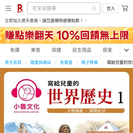
登入
立即加入樂天會員，讓您邊購物邊賺點數！
購物網分類
免運
美食
保健
民生用品
居家
3C
樂天首頁
圖書與雜誌
有聲書
親子教養
寫給兒童的世
天天免運
美食蛋糕
養生保健
民生用品
居家生活
3C家電
運動休閒
親子玩具
女裝
男裝
化妝保養
情趣用品