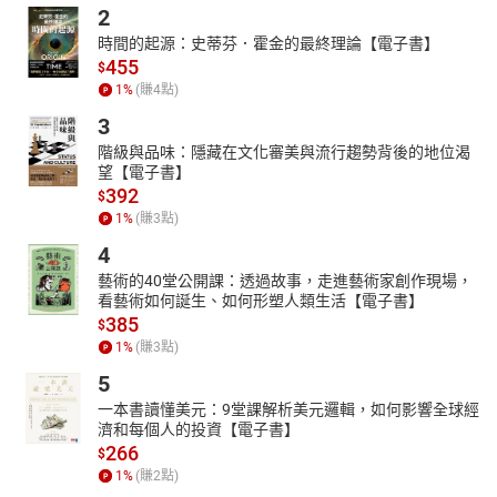
進，人類從此揭開了波瀾壯闊、璀璨耀眼的史頁……
2
時間的起源：史蒂芬．霍金的最終理論【電子書】
455
$
1
%
(賺
4
點)
3
階級與品味：隱藏在文化審美與流行趨勢背後的地位渴
望【電子書】
392
$
1
%
(賺
3
點)
4
藝術的40堂公開課：透過故事，走進藝術家創作現場，
看藝術如何誕生、如何形塑人類生活【電子書】
385
$
1
%
(賺
3
點)
5
一本書讀懂美元：9堂課解析美元邏輯，如何影響全球經
濟和每個人的投資【電子書】
266
$
1
%
(賺
2
點)