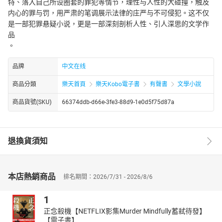
特、落入自己所设圈套的罪犯等情节，理性与人性的大碰撞，触及
内心的罪与罚，用严肃的笔调展示法律的庄严与不可侵犯。这不仅
是一部犯罪悬疑小说，更是一部深刻剖析人性、引人深思的文学作
品
。
品牌
中文在线
商品分類
樂天首頁
樂天Kobo電子書
有聲書
文學小說
商品貨號(SKU)
66374ddb-d66e-3fe3-88d9-1e0d5f75d87a
退換貨須知
本店熱銷商品
排名期間：2026/7/31 - 2026/8/6
1
正念殺機【NETFLIX影集Murder Mindfully蓄弒待發】
【電子書】