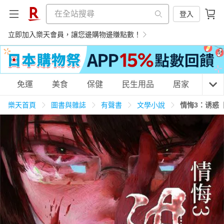
登入
立即加入樂天會員，讓您邊購物邊賺點數！
購物網分類
免運
美食
保健
民生用品
居家
3C
樂天首頁
圖書與雜誌
有聲書
文學小說
情悔3：诱惑
天天免運
美食蛋糕
養生保健
民生用品
居家生活
3C家電
運動休閒
親子玩具
女裝
男裝
化妝保養
情趣用品