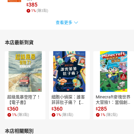
385
$
1
%
(賺
3
點)
查看更多
本店最新到貨
超級風暴登陸了！
細胞小偵探：誰害
Minecraft麥塊世界
【電子書】
菲菲肚子痛？【電
大冒險1：當個創世
子書】
神！【電子書】
360
360
285
$
$
$
1
%
(賺
3
點)
1
%
(賺
3
點)
1
%
(賺
2
點)
本店相關類別