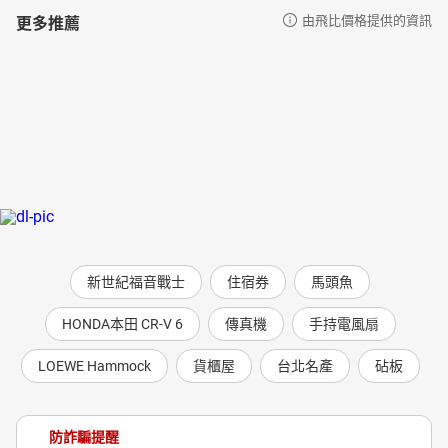
更多推薦
由飛比價格提供的資訊
新世紀福音戰士
住宿券
馬頭魚
HONDA本田 CR-V 6
傳真機
手持電風扇
LOEWE Hammock
貨櫃屋
台北名產
砧板
防詐騙提醒