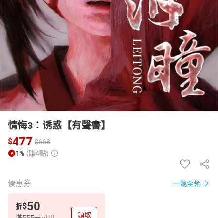
日本購物
電子/紙本書
HOT
情悔3：诱惑【有聲書】
477
$
$
663
1%
(賺4點)
優惠券
一鍵全領
50
$
折
領取
滿555元可用