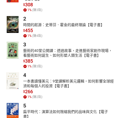
308
$
1
%
(賺
3
點)
2
時間的起源：史蒂芬．霍金的最終理論【電子書】
455
$
1
%
(賺
4
點)
3
藝術的40堂公開課：透過故事，走進藝術家創作現場，
看藝術如何誕生、如何形塑人類生活【電子書】
385
$
1
%
(賺
3
點)
4
一本書讀懂美元：9堂課解析美元邏輯，如何影響全球經
濟和每個人的投資【電子書】
266
$
1
%
(賺
2
點)
5
扁平時代：演算法如何限縮我們的品味與文化【電子
書】