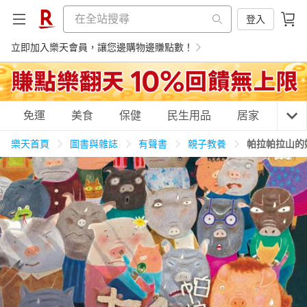
登入
立即加入樂天會員，讓您邊購物邊賺點數！
購物網分類
免運
美食
保健
民生用品
居家
3C
樂天首頁
圖書與雜誌
有聲書
親子教養
帕拉帕拉山的
天天免運
美食蛋糕
養生保健
民生用品
居家生活
3C家電
運動休閒
親子玩具
女裝
男裝
化妝保養
情趣用品