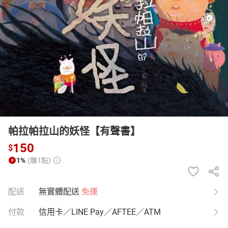
日本購物
電子/紙本書
HOT
帕拉帕拉山的妖怪【有聲書】
150
$
1%
(賺1點)
配送
無實體配送
免運
付款
信用卡／LINE Pay／AFTEE／ATM