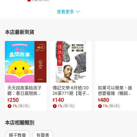
查看更多
本店最新到貨
天天說故事給孩子
傳記文學-8月號/20
如果可以簡單，誰
聽：春日晨間故事
26第771期【電子
想要複雜（暢銷經
【有聲書】
書】
典新編版）【電子
250
140
480
$
$
$
書】
1
%
(賺
2
點)
1
%
(賺
1
點)
1
%
(賺
4
點)
本店相關類別
親子教養
有聲書