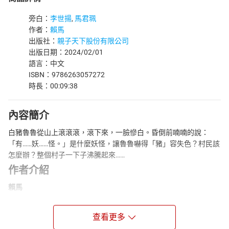
旁白：
李世揚
,
馬君珮
作者：
賴馬
出版社：
親子天下股份有限公司
出版日期：2024/02/01
語言：中文
ISBN：9786263057272
時長：00:09:38
內容簡介
白豬魯魯從山上滾滾滾，滾下來，一臉慘白。昏倒前喃喃的說：
「有……妖……怪。」是什麼妖怪，讓魯魯嚇得「豬」容失色？村民該
怎麼辦？整個村子一下子沸騰起來……
作者介紹
賴馬
1968年生，27歲那年出版第一本書《我變成一隻噴火龍了！》即獲
得好評，從此成為專職的圖畫書創作者。
查看更多
在賴馬的創作裡，每個看似幽默輕鬆的故事，其實結構嚴謹，不但