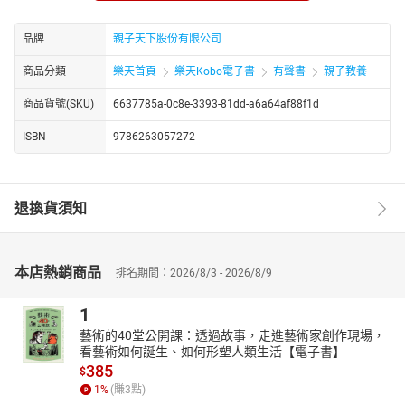
務求合情合理、還要符合邏輯；每幅以巧妙手法佈局的畫面細節，
都歷經反覆推敲、仔細經營。除了第一眼的驚嘆，更禁得起一讀再
品牌
親子天下股份有限公司
讀。
商品分類
樂天首頁
樂天Kobo電子書
有聲書
親子教養
賴馬的作品幾乎得過所有台灣重要的圖畫書獎項，每有新作都廣受
喜愛，2014出版的《愛哭公主》榮獲兒童及少年圖書金鼎獎，情緒
商品貨號(SKU)
6637785a-0c8e-3393-81dd-a6a64af88f1d
系列《生氣王子》和《勇敢小火車》累計數十萬本的亮眼銷售成
ISBN
9786263057272
績，更於2016、2023年榮獲博客來年度最暢銷華文作家，足以顯示
賴馬在圖畫書世界的魅力。
退換貨須知
本店熱銷商品
排名期間：2026/8/3 - 2026/8/9
1
藝術的40堂公開課：透過故事，走進藝術家創作現場，
看藝術如何誕生、如何形塑人類生活【電子書】
385
$
1
%
(賺
3
點)