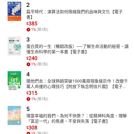
2
扁平時代：演算法如何限縮我們的品味與文化【電子
書】
385
$
1
%
(賺
3
點)
3
蛋白質的一生（暢銷改版）──了解生命活動的秘密，讀
懂生命科學的第一本書【電子書】
240
$
1
%
(賺
2
點)
4
隨他們去：全球熱銷突破1000萬冊現象級巨作！改變千
萬人命運的心理技巧【附放下執念明信片圖】【電子
書】
315
$
1
%
(賺
3
點)
5
理當幸福的我們，為何不快樂？：從精神科角度，理解
「富足一代」的焦慮、不安與失落【電子書】
308
$
1
%
(賺
3
點)