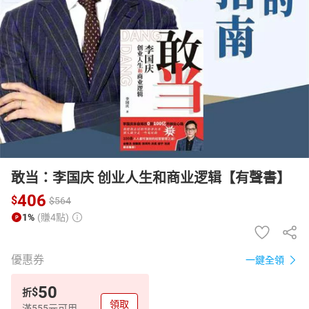
日本購物
電子/紙本書
HOT
敢当：李国庆 创业人生和商业逻辑【有聲書】
406
$
$
564
1%
(賺4點)
優惠券
一鍵全領
50
$
折
領取
滿555元可用