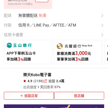
2026/08/09 15:59
截止
配送
無實體配送
免運
付款
信用卡／LINE Pay／AFTEE／ATM
信用卡優惠
樂天Kobo電子書
4.9
(2188)
追蹤
2.4萬
出貨速度
1 天
回應率
57%
追蹤店家
逛店舖