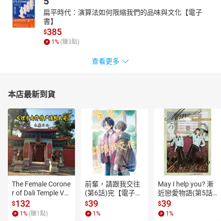
5
扁平時代：演算法如何限縮我們的品味與文化【電子
書】
385
$
1
%
(賺
3
點)
查看更多
本店最新到貨
The Female Corone
前輩，請跟我交往
May I help you? 漸
r of Dali Temple Vo
(第6話)完【電子
近戀愛物語(第5話)
l.6【有聲書】
書】
【電子書】
132
39
39
$
$
$
1
%
(賺
1
點)
1
%
1
%