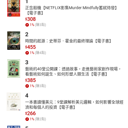
1
正念殺機【NETFLIX影集Murder Mindfully蓄弒待發】
【電子書】
308
$
1
%
(賺
3
點)
2
時間的起源：史蒂芬．霍金的最終理論【電子書】
455
$
1
%
(賺
4
點)
3
藝術的40堂公開課：透過故事，走進藝術家創作現場，
看藝術如何誕生、如何形塑人類生活【電子書】
385
$
1
%
(賺
3
點)
4
一本書讀懂美元：9堂課解析美元邏輯，如何影響全球經
濟和每個人的投資【電子書】
266
$
1
%
(賺
2
點)