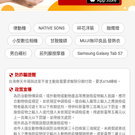
律動機
NATIVE SONS
碎花洋裝
融燭燈
小型數位相機
甘胺酸鎂
MUJI無印良品 發熱衣
男白襯衫
前列腺按摩器
Samsung Galaxy Tab S7
防詐騙提醒
台灣樂天市場與店家不會主動致電要求解除分期付款、要求ATM轉帳。
政策宣導
為防治動物傳染病，境外動物或動物產品等應施檢疫物輸入我國，應符
合動物檢疫規定，並依規定申請檢疫。擅自輸入屬禁止輸入之應施檢疫
物者最高可處七年以下有期徒刑，得併科新臺幣三百萬元以下罰金。應
施檢疫物之輸入人或代理人未依規定申請檢疫者，得處新臺幣五萬元以
上一百萬元以下罰鍰，並得按次處罰。
境外商品不得隨貨贈送應施檢疫物。
收件人違反動物傳染病防治條例第三十四條第三項規定，未將郵遞寄送
輸入之應施檢疫物送交輸出入動物檢疫機關銷燬者，處新臺幣三萬元以