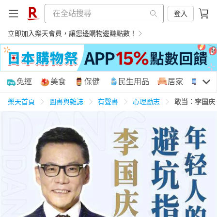
登入
立即加入樂天會員，讓您邊購物邊賺點數！
購物網分類
免運
美食
保健
民生用品
居家
3C
樂天首頁
圖書與雜誌
有聲書
心理勵志
敢当：李国庆
天天免運
美食蛋糕
養生保健
民生用品
居家生活
3C家電
運動休閒
親子玩具
女裝
男裝
化妝保養
情趣用品