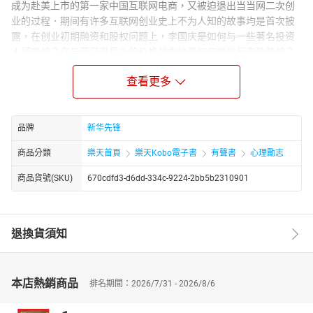
成为赴美上市的第一家中国互联网电商，又被迫退出当当网二次创
业的过程．期间有许多互联网创业史上不为人知的故事均是首次披
露，在创业初期融资和股权问题上，李国庆是如何与一些著名投资
人博弈的？在与亚马逊巨头的价格战中他是如何绝地反击致胜的？
当京东涉足图书业务时，李国庆又是如何与京东较劲，争夺市场
查看更多
的？等等。
除了其商业人生和互联网大佬们神仙打架的故事外，李国庆以自己
亲身经历现身说法，不回避，不藏着，在如何寻找找合伙人、选人
用人、融资管理、股权分配、企业战略布局、商业模式设计等各个
品牌
新华先锋
商业实战中的底层逻辑分享给大家。这里面有其几十年来用真金白
商品分類
樂天首頁
樂天Kobo電子書
有聲書
心理勵志
银摸爬滚打买来的经验，同时也有失败和血的教训。
在书中你可以听到成功者的故事，更能听到遇到困难、挑战和挫折
商品貨號(SKU)
670cdfd3-d6dd-334c-9224-2bb5b2310901
的时候一个创业者是如何勇于面对的！这本书献给所有面对困境，
不服输，不怕输，敢做敢当，勇于破局，保持棱角的“孤勇者”！
Author Biograph：
退換貨須知
李国庆，当当网创始人，早晚读书董事长。
互联网电商领域的开拓者、连续创业者、引领者、变革者。
本店熱銷商品
排名期間：2026/7/31 - 2026/8/6