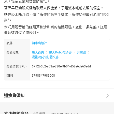
来。悟空去请观音菩萨帮忙。
菩萨早已劝服妖怪给取经人做徒弟，于是派木吒前去帮助悟空。
妖怪经木吒介绍，做了唐僧的第三个徒弟，唐僧给他取别名叫“沙和
尚”。
木吒用观音给的红葫芦和沙和尚的骷髅项链，变出一条法船，送唐
僧师徒渡过了流沙河。
品牌
朝华出版社
商品分類
樂天首頁
樂天Kobo電子書
有聲書
漫畫/輕小說/圖文書
商品貨號(SKU)
6712b6b2-a03a-330e-9b04-d58e6de63edd
ISBN
9798347989508
退換貨須知
本店熱銷商品
排名期間：2026/7/30 - 2026/8/5