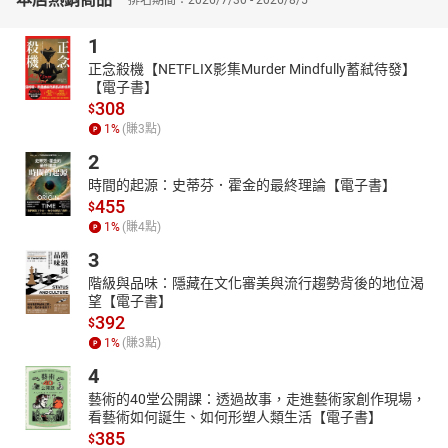
1
正念殺機【NETFLIX影集Murder Mindfully蓄弒待發】
【電子書】
308
$
1
%
(賺
3
點)
2
時間的起源：史蒂芬．霍金的最終理論【電子書】
455
$
1
%
(賺
4
點)
3
階級與品味：隱藏在文化審美與流行趨勢背後的地位渴
望【電子書】
392
$
1
%
(賺
3
點)
4
藝術的40堂公開課：透過故事，走進藝術家創作現場，
看藝術如何誕生、如何形塑人類生活【電子書】
385
$