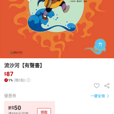
日本購物
電子/紙本書
HOT
流沙河【有聲書】
87
$
1%
(賺0點)
優惠券
一鍵全領
50
$
折
領取
滿555元可用