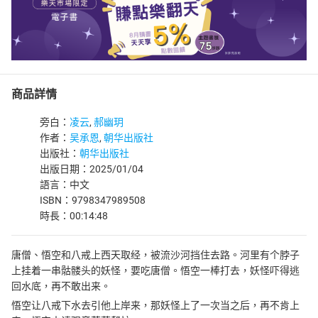
商品詳情
旁白：
凌云
,
郝幽玥
作者：
吴承恩
,
朝华出版社
出版社：
朝华出版社
出版日期：2025/01/04
語言：中文
ISBN：9798347989508
時長：00:14:48
唐僧、悟空和八戒上西天取经，被流沙河挡住去路。河里有个脖子
上挂着一串骷髅头的妖怪，要吃唐僧。悟空一棒打去，妖怪吓得逃
回水底，再不敢出来。
悟空让八戒下水去引他上岸来，那妖怪上了一次当之后，再不肯上