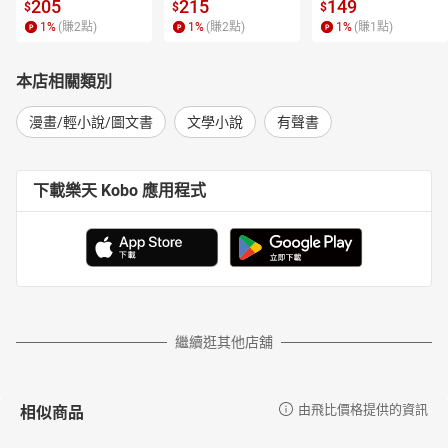
 4【有聲書】
205
215
149
$
$
$
1
%
(賺
2
點)
1
%
(賺
2
點)
1
%
(賺
1
點)
本店相關類別
漫畫/輕小說/圖文書
文學小說
有聲書
下載樂天 Kobo 應用程式
繼續逛其他店舖
相似商品
由飛比價格提供的資訊