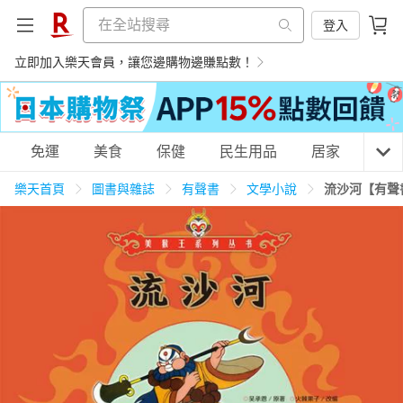
登入
立即加入樂天會員，讓您邊購物邊賺點數！
購物網分類
免運
美食
保健
民生用品
居家
3C
樂天首頁
圖書與雜誌
有聲書
文學小說
流沙河【有聲
天天免運
美食蛋糕
養生保健
民生用品
居家生活
3C家電
運動休閒
親子玩具
女裝
男裝
化妝保養
情趣用品