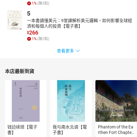
1
%
(賺
3
點)
5
一本書讀懂美元：9堂課解析美元邏輯，如何影響全球經
濟和每個人的投資【電子書】
266
$
1
%
(賺
2
點)
查看更多
本店最新到貨
钱边续琐【電子
我与南水北调【電
Phantom of the Ea
書】
子書】
rthen Fort Chapter