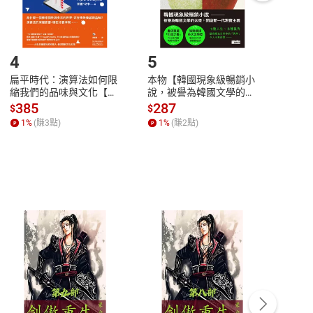
登入帳號，下載書籍後看書
4
5
6
扁平時代：演算法如何限
本物【韓國現象級暢銷小
蛋白
縮我們的品味與文化【電
說，被譽為韓國文學的未
版）─
子書】
來】【電子書】
秘密
385
287
24
$
$
$
一本
1
%
(賺
3
點)
1
%
(賺
2
點)
1
%
客服資訊