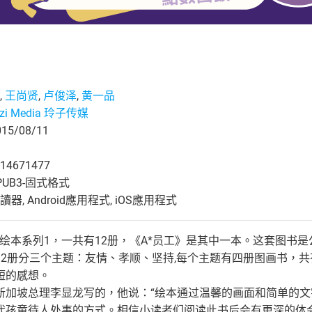
,
王尚贤
,
卢俊泽
,
黄一品
gzi Media 玲子传媒
5/08/11
14671477
UB3-固式格式
, Android應用程式, iOS應用程式
长绘本系列1，一共有12册，《A*员工》是其中一本。这套图书
12册分三个主题：友情、孝顺、坚持,每个主题有四册图画书，共
短的感想。
新加坡总理李显龙写的，他说：“绘本通过温馨的画面和简单的
代孩童待人处事的方式。相信小读者们阅读此书后会有更深的体