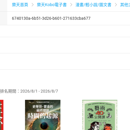
樂天首頁
樂天Kobo電子書
漫畫/輕小說/圖文書
其他
6740130a-6b51-3d26-b601-271633cba677
者保護法
第
19
條第
1
項後段
暨
通訊交易解除權合理例外情事適用
供即為完成之線上服務，經消費者事先同意始提供。」 之商品
排名期間：2026/8/1 - 2026/8/7
訂購本店鋪之商品即代表知悉本店鋪所銷售之商品為電子書，屬
取電子書，不得請求退貨退款。
品
放入
購物車
登入
帳號
欲取消訂單或辦理退貨時，請登入樂天市場，並於「我的訂單」
Shopping cart
Login
將依您的申請進行審核，待審核通過後將為您辦理退款事宜。
市場須以整筆訂單為單位進行取消/退貨，恕無法以單支商品取消
如何開始使用？