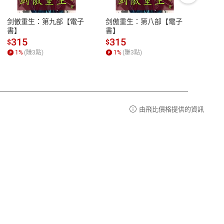
豫期
服務時間：週一到週五 10:00-12:00、
易解
13:00-17:00 (國定假日及例假日休息)
剑傲重生：第九部【電子
剑傲重生：第八部【電子
潜水史
品性
客服電話：0080-1857077
書】
書】
andari
al) Sc
請參
客服信箱：
聯絡店家
315
315
13
$
$
$
r【電
1
%
(賺
3
點)
1
%
(賺
3
點)
1
%
由飛比價格提供的資訊