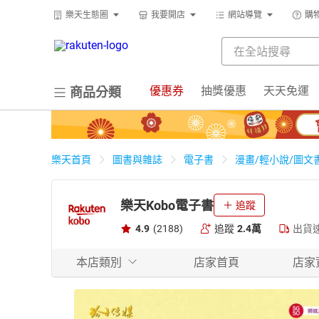
樂天生態圈
我要開店
網站導覽
購
優惠券
抽獎優惠
天天免運
商品分類
樂天首頁
圖書與雜誌
電子書
漫畫/輕小說/圖文
樂天Kobo電子書
追蹤
4.9
(2188)
追蹤
2.4萬
出貨
本店類別
店家首頁
店家