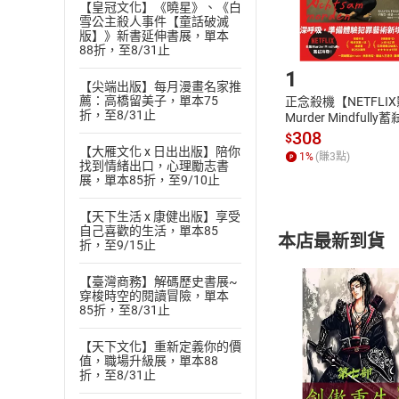
【皇冠文化】《曉星》、《白
雪公主殺人事件【童話破滅
版】》新書延伸書展，單本
Step1
88折，至8/31止
1
【尖端出版】每月漫畫名家推
薦：高橋留美子，單本75
正念殺機【NETFLI
折，至8/31止
Murder Mindfully
發】【電子書】
308
$
【大雁文化 x 日出出版】陪你
1
%
(賺
3
點)
找到情緒出口，心理勵志書
展，單本85折，至9/10止
【天下生活 x 康健出版】享受
自己喜歡的生活，單本85
本店最新到貨
折，至9/15止
【臺灣商務】解碼歷史書展~
穿梭時空的閱讀冒險，單本
85折，至8/31止
【天下文化】重新定義你的價
值，職場升級展，單本88
付款方
折，至8/31止