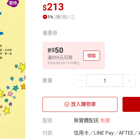
213
$
1%
(賺2點)
優惠券
50
$
折
領取
滿555元可用
2026/08/09 15:59
截止
數量
放入購物車
配送
無實體配送
免運
付款
信用卡／LINE Pay／AFTEE／