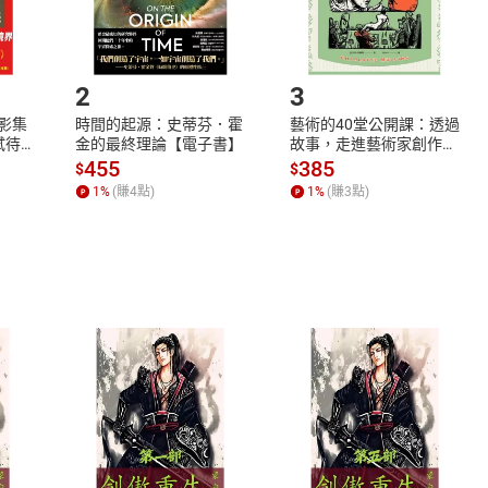
.選擇閱讀載具
Step2.
2
3
X影集
時間的起源：史蒂芬．霍
藝術的40堂公開課：透過
蓄弒待
金的最終理論【電子書】
故事，走進藝術家創作現
場，看藝術如何誕生、如
455
385
$
$
何形塑人類生活【電子
1
%
(賺
4
點)
1
%
(賺
3
點)
書】
式
退換貨規範