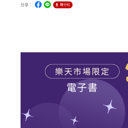
分享：
賺分紅