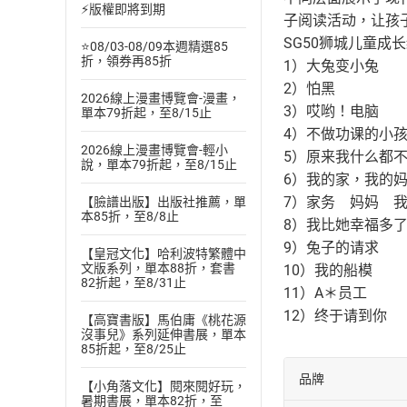
⚡版權即將到期
子阅读活动，让孩
SG50狮城儿童成
⭐08/03-08/09本週精選85
折，領券再85折
1）大兔变小兔
2）怕黑
2026線上漫畫博覽會-漫畫，
3）哎哟！电脑
單本79折起，至8/15止
4）不做功课的小
2026線上漫畫博覽會-輕小
5）原来我什么都
說，單本79折起，至8/15止
6）我的家，我的
7）家务 妈妈 
【臉譜出版】出版社推薦，單
本85折，至8/8止
8）我比她幸福多
9）兔子的请求
【皇冠文化】哈利波特繁體中
文版系列，單本88折，套書
10）我的船模
82折起，至8/31止
11）A＊员工
12）终于请到你
【高寶書版】馬伯庸《桃花源
沒事兒》系列延伸書展，單本
85折起，至8/25止
品牌
【小角落文化】閱來閱好玩，
暑期書展，單本82折，至