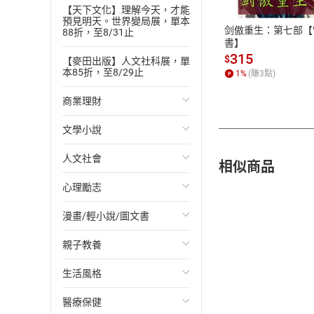
ATM轉帳、信用卡
【天下文化】理解今天，才能
預見明天。世界變局展，單本
剑傲重生：第七部【
88折，至8/31止
書】
315
$
【麥田出版】人文社科展，單
本85折，至8/29止
1
%
(賺
3
點)
商業理財
文學小說
投資理財
人文社會
經濟/趨勢
歐美文學
相似商品
心理勵志
財務/金融
日本文學
國際關係
漫畫/輕小說/圖文書
管理/領導
韓國文學
政治
心靈成長/情緒
親子教養
職場工作術
華文文學
社會科學
人際關係
輕小說
生活風格
成功法
經典文學
台灣/中國歷史
兩性關係
奇幻/科幻
教育現場
醫療保健
行銷/廣告
成長/家庭生活小說
日/韓歷史
心理學
愛情故事
兒童文學/故事
飲食/食譜