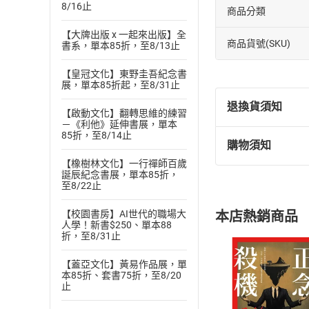
8/16止
商品分類
【大牌出版 x 一起來出版】全
商品貨號(SKU)
書系，單本85折，至8/13止
【皇冠文化】東野圭吾紀念書
展，單本85折起，至8/31止
退換貨須知
【啟動文化】翻轉思維的練習
－《利他》延伸書展，單本
85折，至8/14止
購物須知
退換貨規定：
【橡樹林文化】一行禪師百歲
(
一
)
依
消費
誕辰紀念書展，單本85折，
內容或一經提
至8/22止
購書須知
定。
本店熱銷商品
【校園書房】AI世代的職場大
(
二
)
消費者
人學！新書$250、單本88
折，至8/31止
且已下載
/
存
挑選
商
退貨方式：您
Choose
【蓋亞文化】黃易作品展，單
貨」，本店鋪
本85折、套書75折，至8/20
止
請注意，樂天
購書後，