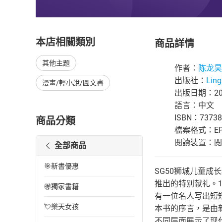
本店相關類別
商品詳情
其他主題
作者：
陈龙昊
出版社：
Lin
漫畫/輕小說/圖文書
出版日期：201
語言：中文
ISBN：73738
商品分類
檔案格式：EP
閱讀裝置：閱讀器
全部商品
🎯新書優惠
SG50狮城儿童成
推出的特别献礼。
🉐獨家書籍
有一位名人写出短
💘樂天女孩
本书的序言，是由
不同层面展示了现