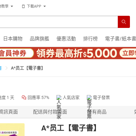
物教學
下載APP
日本購物
品牌旗艦
優惠活動
排行榜
電子書/紙本
A*员工【電子書】
書
速度
1 天
回應率
57%
人氣店家
電子發票
資訊頁面
配送與付款頁面
所有商品
A*员工【電子書】