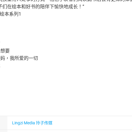
子们在绘本和好书的陪伴下愉快地成长！”
长绘本系列1
孩
不想要
妈妈，我所爱的一切
我
了
Lingzi Media 玲子传媒