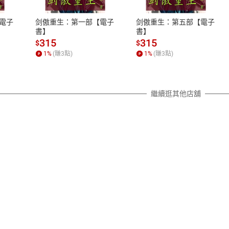
、LINE PAY、AFTEE
本店是否提供消費者保護法七日猶
之權利，遽消費者保護法及通訊交
電子
剑傲重生：第一部【電子
剑傲重生：第五部【電子
除權合理例外情事適用準則，依商
書】
書】
質各有不同規定。詳細退換貨說明
315
315
$
$
照各商品說明。
1
%
(賺
3
點)
1
%
(賺
3
點)
詳細說明
繼續逛其他店舖