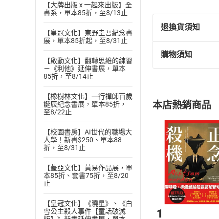
【大牌出版 x 一起來出版】全
書系，單本85折，至8/13止
退換貨須知
【皇冠文化】東野圭吾紀念書
展，單本85折起，至8/31止
購物須知
退換貨規定：
【啟動文化】翻轉思維的練習
－《利他》延伸書展，單本
(
一
)
依
消費
85折，至8/14止
內容或一經提
購書須知
定。
【橡樹林文化】一行禪師百歲
本店熱銷商品
誕辰紀念書展，單本85折，
(
二
)
消費者
至8/22止
且已下載
/
存
挑選
商
【校園書房】AI世代的職場大
退貨方式：您
Choose
人學！新書$250、單本88
貨」，本店鋪
折，至8/31止
請注意，樂天
購書後，
【蓋亞文化】黃易作品展，單
本85折、套書75折，至8/20
止
Step1
【皇冠文化】《曉星》、《白
1
雪公主殺人事件【童話破滅