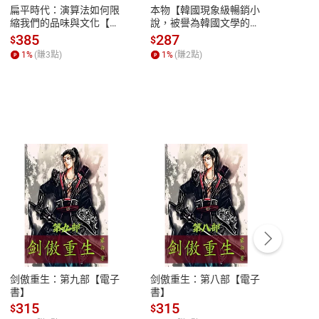
扁平時代：演算法如何限
本物【韓國現象級暢銷小
蛋白
縮我們的品味與文化【電
說，被譽為韓國文學的未
版）─
子書】
來】【電子書】
秘密
385
287
24
$
$
$
一本
1
%
(賺
3
點)
1
%
(賺
2
點)
1
%
客服資訊
豫期
服務時間：週一到週五 10:00-12:00、
易解
13:00-17:00 (國定假日及例假日休息)
剑傲重生：第九部【電子
剑傲重生：第八部【電子
潜水史
品性
客服電話：0080-1857077
書】
書】
andari
al) Sc
請參
客服信箱：
聯絡店家
315
315
13
$
$
$
r【電