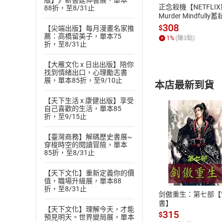
版】》新書延伸書展，單本
正念殺機【NETFLI
88折，至8/31止
Murder Mindfully
發】【電子書】
308
$
【尖端出版】每月漫畫名家推
薦：高橋留美子，單本75
1
%
(賺
3
點)
折，至8/31止
【大雁文化 x 日出出版】陪你
找到情緒出口，心理勵志書
展，單本85折，至9/10止
本店最新到貨
【天下生活 x 康健出版】享受
自己喜歡的生活，單本85
折，至9/15止
【臺灣商務】解碼歷史書展~
穿梭時空的閱讀冒險，單本
付款方
85折，至8/31止
【天下文化】重新定義你的價
ATM轉帳、信用卡
值，職場升級展，單本88
折，至8/31止
剑傲重生：第七部【
書】
【天下文化】理解今天，才能
315
$
預見明天。世界變局展，單本