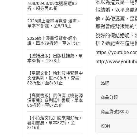
本以為這只是一場
⭐08/03-08/09本週精選85
折，領券再85折
假結婚，以平息風
他，英俊瀟灑，是
2026線上漫畫博覽會-漫畫，
單本79折起，至8/15止
那對曾經背叛她的
說好的假結婚呢？
2026線上漫畫博覽會-輕小
排？她能否在這場
說，單本79折起，至8/15止
https://youtube.c
【臉譜出版】出版社推薦，單
本85折，至8/8止
http://www.youtu
【皇冠文化】哈利波特繁體中
文版系列，單本88折，套書
品牌
82折起，至8/31止
【高寶書版】馬伯庸《桃花源
商品分類
沒事兒》系列延伸書展，單本
85折起，至8/25止
商品貨號(SKU)
【小角落文化】閱來閱好玩，
暑期書展，單本82折，至
ISBN
8/16止