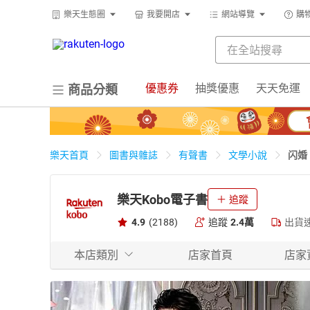
樂天生態圈
我要開店
網站導覽
購
優惠券
抽獎優惠
天天免運
商品分類
闪婚
樂天首頁
圖書與雜誌
有聲書
文學小說
樂天Kobo電子書
追蹤
4.9
(2188)
追蹤
2.4萬
出貨
本店類別
店家首頁
店家