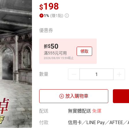
198
$
1%
(賺1點)
優惠券
50
$
折
領取
滿555元可用
2026/08/09 15:59
截止
數量
放入購物車
配送
無實體配送
免運
付款
信用卡／LINE Pay／AFTEE／