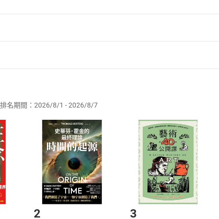
者保護法
第
19
條第
1
項後段
暨
通訊交易解除權合理例外情事適用
供即為完成之線上服務，經消費者事先同意始提供。」 之商品
排名期間：2026/8/1 - 2026/8/7
訂購本店鋪之商品即代表知悉本店鋪所銷售之商品為電子書，屬
取電子書，不得請求退貨退款。
品
放入
購物車
登入
帳號
欲取消訂單或辦理退貨時，請登入樂天市場，並於「我的訂單」
Shopping cart
Login
將依您的申請進行審核，待審核通過後將為您辦理退款事宜。
市場須以整筆訂單為單位進行取消/退貨，恕無法以單支商品取消
如何開始使用？
.選擇閱讀載具
Step2.
2
3