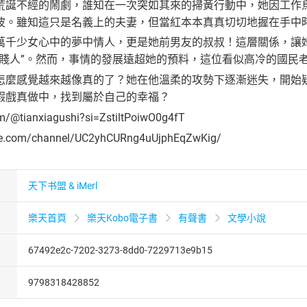
荒誕不經的鬧劇，誰知在一次突如其來的掃黃行動中，她因工作
波。雖知這只是名義上的夫妻，但當紅本本真真切切地握在手中
萬千少女心中的夢中情人，更是她前男友的叔叔！這層關係，讓
“賤人”。然而，事情的發展遠超她的預料，這位看似高冷的國民
怎麼感覺越來越像真的了？她在他溫柔的攻勢下逐漸迷失，開始
假戲真做中，找到屬於自己的幸福？
om/@tianxiagushi?si=ZstiltPoiwO0g4fT
be.com/channel/UC2yhCURng4uUjphEqZwKig/
天下书盟 & iMerl
樂天首頁
樂天Kobo電子書
有聲書
文學小說
67492e2c-7202-3273-8dd0-7229713e9b15
9798318428852