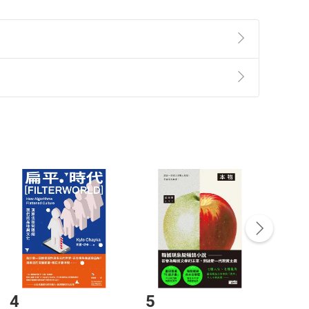
準則
第
2
條第
5
款之規定，「非以有形媒介提供之數位
，不適用消保法第
19
條第
1
項七日內無條件退貨之規
非以有形媒介提供之數位內容，消費者同意若訂購後
付款
方式
完成
訂單
中點選「瀏覽訂單明細」
>
「申請取消訂單
/
退
Payment
Complete
/退貨。
登入帳號，下載書籍後看書
4
5
6