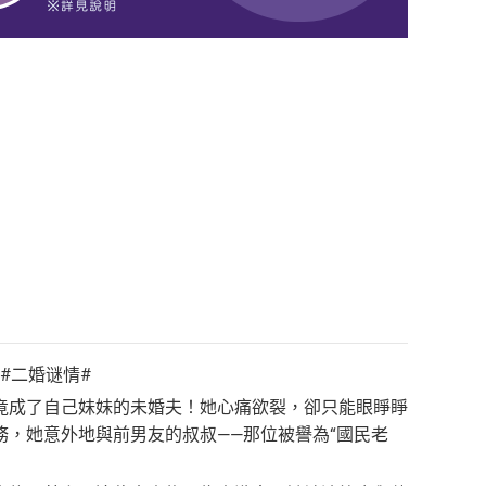
 #二婚谜情#
竟成了自己妹妹的未婚夫！她心痛欲裂，卻只能眼睜睜
，她意外地與前男友的叔叔——那位被譽為“國民老