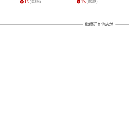
照各商品說明。
1
%
(賺
3
點)
1
%
(賺
3
點)
詳細說明
繼續逛其他店舖