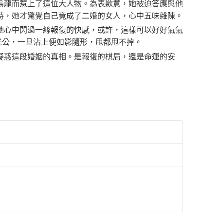
烏龍而惹上了這位大人物。為表歉意，她被迫答應與他
時，她才驚覺自己竟成了二婚的女人，心中五味雜陳。
她心中閃過一絲報復的快感，或許，這樣可以好好氣氣
老公，一旦沾上便如影隨形，甩都甩不掉。
疑惑這段婚姻的真相。是報復的棋局，還是命運的安