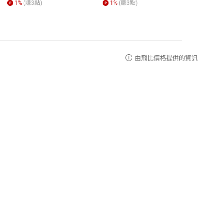
1
%
(賺
3
點)
1
%
(賺
3
點)
1
%
由飛比價格提供的資訊