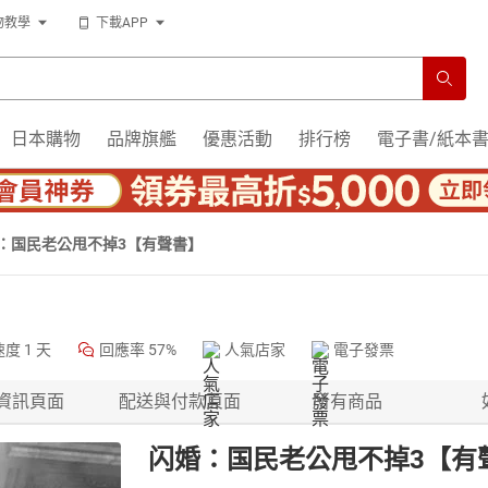
物教學
下載APP
日本購物
品牌旗艦
優惠活動
排行榜
電子書/紙本
：国民老公甩不掉3【有聲書】
速度
1 天
回應率
57%
人氣店家
電子發票
資訊頁面
配送與付款頁面
所有商品
闪婚：国民老公甩不掉3【有