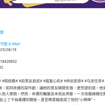
盟
盟 & iMerl
5/08/18
18428852
32
# #假结婚# #前男友叔叔# #报复心机# #命运安排# #乌龙任务#
禍，如同命運的惡作劇，讓她的男友瞬間失憶，更荒謬的是，他
入他人懷抱。然而，命運的輪盤並未就此停歇，一次烏龍緝捕任務
牽扯上了千絲萬縷的關係，甚至稀里糊塗成了他的“小婶婶”。