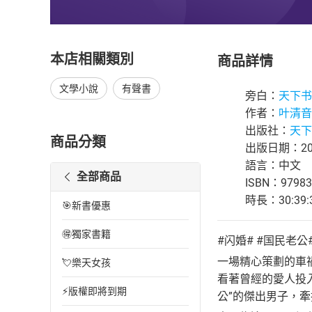
本店相關類別
商品詳情
文學小說
有聲書
旁白：
天下书
作者：
叶清音
出版社：
天下书
商品分類
出版日期：202
語言：中文
全部商品
ISBN：97983
時長：30:39:
🎯新書優惠
🉐獨家書籍
#闪婚# #国民老公
一場精心策劃的車
💘樂天女孩
看著曾經的愛人投
⚡版權即將到期
公”的傑出男子，