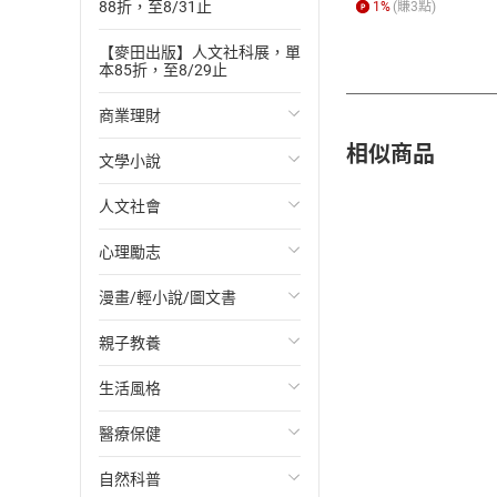
88折，至8/31止
1
%
(賺
3
點)
【麥田出版】人文社科展，單
本85折，至8/29止
商業理財
相似商品
文學小說
投資理財
人文社會
經濟/趨勢
歐美文學
心理勵志
財務/金融
日本文學
國際關係
漫畫/輕小說/圖文書
管理/領導
韓國文學
政治
心靈成長/情緒
親子教養
職場工作術
華文文學
社會科學
人際關係
輕小說
生活風格
成功法
經典文學
台灣/中國歷史
兩性關係
奇幻/科幻
教育現場
醫療保健
行銷/廣告
成長/家庭生活小說
日/韓歷史
心理學
愛情故事
兒童文學/故事
飲食/食譜
自然科普
傳記
懸疑/推理小說
其他歷史/史學
職場/社會寫實
兒童科普/學習
健身/美顏
健康/養生