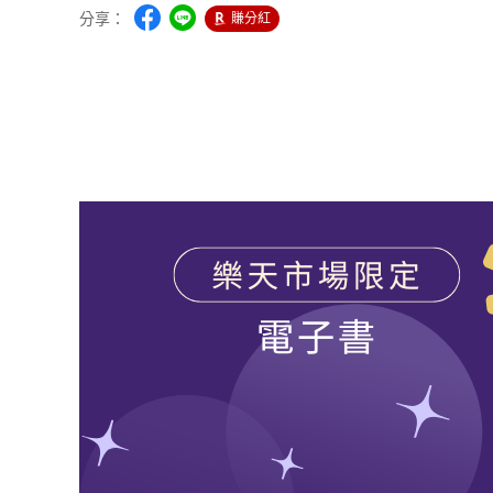
分享：
賺分紅