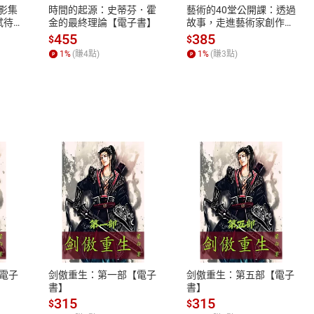
X影集
時間的起源：史蒂芬．霍
藝術的40堂公開課：透過
蓄弒待
金的最終理論【電子書】
故事，走進藝術家創作現
場，看藝術如何誕生、如
455
385
$
$
何形塑人類生活【電子
1
%
(賺
4
點)
1
%
(賺
3
點)
書】
式
退換貨規範
、LINE PAY、AFTEE
本店是否提供消費者保護法七日猶
之權利，遽消費者保護法及通訊交
電子
剑傲重生：第一部【電子
剑傲重生：第五部【電子
除權合理例外情事適用準則，依商
書】
書】
質各有不同規定。詳細退換貨說明
315
315
$
$