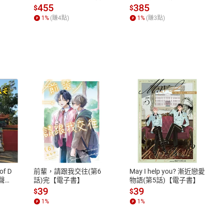
場，看藝術如何誕生、如
455
385
$
$
何形塑人類生活【電子
1
%
(賺
4
點)
1
%
(賺
3
點)
書】
夔龍 貓頭鷹
飾〉
式
退換貨規範
、LINE PAY、AFTEE
本店是否提供消費者保護法七日猶
鈴首刀 鈴首刀
之權利，遽消費者保護法及通訊交
of D
前輩，請跟我交往(第6
May I help you? 漸近戀愛
除權合理例外情事適用準則，依商
有聲
話)完【電子書】
物語(第5話)【電子書】
質各有不同規定。詳細退換貨說明
39
39
$
$
照各商品說明。
1
%
1
%
詳細說明