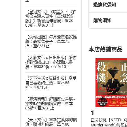
止
來，《長生石的守
退換貨須知
【皇冠文化】《曉星》、《白
雪公主殺人事件【童話破滅
購物須知
版】》新書延伸書展，單本
退換貨規定：
88折，至8/31止
宋怡慧（丹鳳高中
(
一
)
依
消費
絕對搶讀一空，甚
【尖端出版】每月漫畫名家推
內容或一經提
薦：高橋留美子，單本75
也是一趟文化尋訪
購書須知
定。
折，至8/31止
本店熱銷商品
(
邱慕泥（戀風草青
二
)
消費者
【大雁文化 x 日出出版】陪你
故事發展成一長篇
且已下載
/
存
挑選
商
找到情緒出口，心理勵志書
=目錄=
退貨方式：您
展，單本85折，至9/10止
Choose
貨」，本店鋪
1.第一部 靈羊 
【天下生活 x 康健出版】享受
請注意，樂天
自己喜歡的生活，單本85
2.久遠的商朝
購書後，
折，至9/15止
3.雙羊玉
【臺灣商務】解碼歷史書展~
4.馬克杯
Step1
穿梭時空的閱讀冒險，單本
85折，至8/31止
5.侑銘
1
6.雙羊會合
【天下文化】重新定義你的價
正念殺機【NETFLI
值，職場升級展，單本88
Murder Mindfully
7.六羊相遇