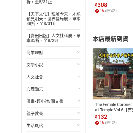
折，至8/31止
發】【電子書】
308
$
8.在小吃店
1
%
(賺
3
點)
【天下文化】理解今天，才能
9.第二部 智梟與
預見明天。世界變局展，單本
88折，至8/31止
10.〈龍冠鳳紋玉
11.智梟
【麥田出版】人文社科展，單
本店最新到貨
本85折，至8/29止
12.施爸
13.名片
商業理財
14.相見
文學小說
投資理財
15.周太太
人文社會
經濟/趨勢
歐美文學
16.夔龍現身
付款方
17.冰釋
心理勵志
財務/金融
日本文學
國際關係
ATM轉帳、信用卡
18.第三部 青銅
漫畫/輕小說/圖文書
管理/領導
韓國文學
政治
心靈成長/情緒
The Female Coroner 
19.海蛇媽媽
ali Temple Vol.6【
親子教養
職場工作術
華文文學
社會科學
人際關係
輕小說
20.往事
書】
132
$
21.黑蛇
1
%
(賺
1
點)
生活風格
成功法
經典文學
台灣/中國歷史
兩性關係
奇幻/科幻
教育現場
22.盧清美