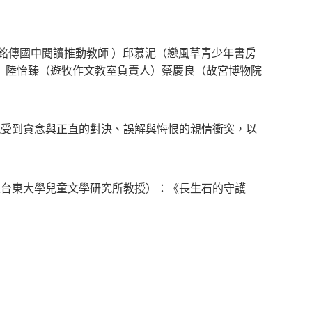
銘傳國中閱讀推動教師 ）邱慕泥（戀風草青少年書房
）陸怡臻（遊牧作文教室負責人）蔡慶良（故宮博物院
感受到貪念與正直的對決、誤解與悔恨的親情衝突，以
立台東大學兒童文學研究所教授）：《長生石的守護