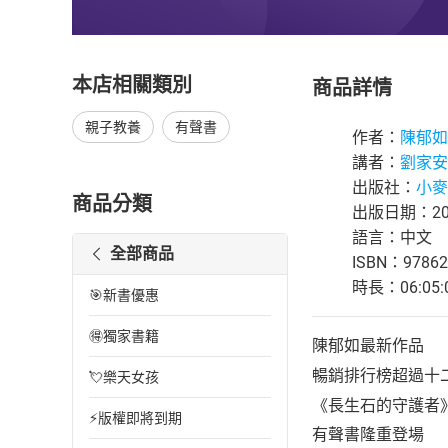
本店相關類別
商品詳情
親子教養
有聲書
作者：
陳郁如
講者：
劉家安
出版社：
小麥
商品分類
出版日期：202
語言：中文
全部商品
ISBN：97862
時長：06:05:
🎯新書優惠
🉐獨家書籍
陳郁如最新作品
暢銷排行榜超過十
💘樂天女孩
《長生石的守護者
⚡版權即將到期
有聲書隆重登場