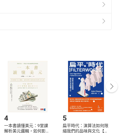
期盼，深信她仍在醞釀著進一步的進化。
票當選的。每次她的新作一入「館」（圖書館），學生
準則
第
2
條第
5
款之規定，「非以有形媒介提供之數位
總能精準轉換到奇幻小說的書寫，一段奇幻探險之旅，
，不適用消保法第
19
條第
1
項七日內無條件退貨之規
孩子們，精采的故事來了！作家陳郁如更上一層樓，將
非以有形媒介提供之數位內容，消費者同意若訂購後
寫下一個完美的結局。
付款
方式
完成
訂單
中點選「瀏覽訂單明細」
>
「申請取消訂單
/
退
Payment
Complete
/退貨。
登入帳號，下載書籍後看書
4
5
6
一本書讀懂美元：9堂課
扁平時代：演算法如何限
本物
解析美元邏輯，如何影響
縮我們的品味與文化【電
說，