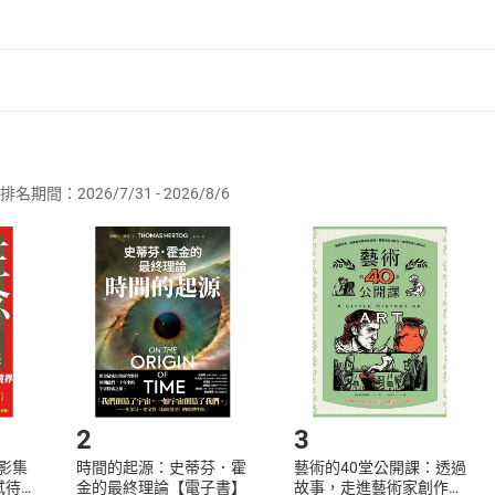
護者》是陳郁如作品的一道里程碑，它令我對作者懷抱更深切的
教師）：如果要票選最受歡迎的奇幻小說家，陳郁如絕對會是高
者保護法
第
19
條第
1
項後段
暨
通訊交易解除權合理例外情事適用
至到了要預約排隊的地步。郁如在古典文學造詣上的深厚底蘊，
供即為完成之線上服務，經消費者事先同意始提供。」 之商品
的學習之途，她對文字的駕馭能力，果真是寫作界的箇中翹楚。
排名期間：2026/7/31 - 2026/8/6
少年書房店長）：一直期待〈靈羊〉和〈智梟〉故事最終結局的
訂購本店鋪之商品即代表知悉本店鋪所銷售之商品為電子書，屬
小說，再次以無比奇幻的說故事能力，挑戰讀者想像力，為故事
取電子書，不得請求退貨退款。
品
放入
購物車
登入
帳號
欲取消訂單或辦理退貨時，請登入樂天市場，並於「我的訂單」
Shopping cart
Login
將依您的申請進行審核，待審核通過後將為您辦理退款事宜。
希洋
市場須以整筆訂單為單位進行取消/退貨，恕無法以單支商品取消
如何開始使用？
.選擇閱讀載具
Step2.
2
3
X影集
時間的起源：史蒂芬．霍
藝術的40堂公開課：透過
蓄弒待
金的最終理論【電子書】
故事，走進藝術家創作現