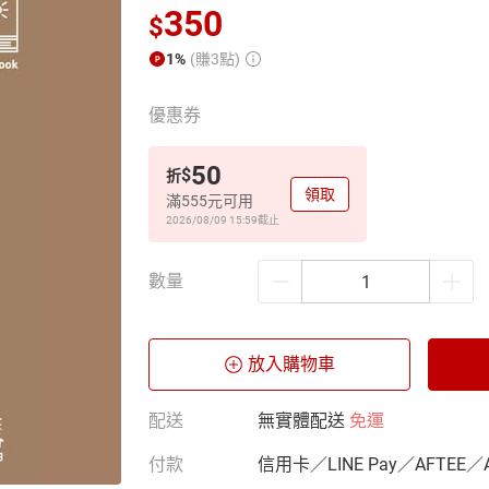
350
$
1%
(賺3點)
優惠券
50
$
折
領取
滿555元可用
2026/08/09 15:59
截止
數量
放入購物車
配送
無實體配送
免運
付款
信用卡／LINE Pay／AFTEE／