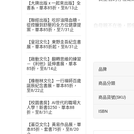
【大牌出版 x 一起來出版】全
書系，單本85折，至8/13止
【聯經出版】吃好油降血糖，
從控醣到舒壓的全方位健康提
自母親不在後，即
案，單本85折，至7/31止
希洋有次在海裡發
芒的智梟找上門，
【皇冠文化】東野圭吾紀念書
展，單本85折起，至8/31止
到來的鬥法中助希
當邪惡的力量開始
【啟動文化】翻轉思維的練習
－《利他》延伸書展，單本
害家人與朋友，而
85折，至8/14止
品牌
原收錄於《動物星
【橡樹林文化】一行禪師百歲
之奇、密室之謎與
商品分類
誕辰紀念書展，單本85折，
趣。
至8/22止
商品貨號(SKU)
＝好評推薦＝
【校園書房】AI世代的職場大
杜明城（前國立台
人學！新書$250、單本88
ISBN
折，至8/31止
然。她的想像帶領
代。讀者隨著破解
【蓋亞文化】黃易作品展，單
本85折、套書75折，至8/20
陳郁如的作品總令