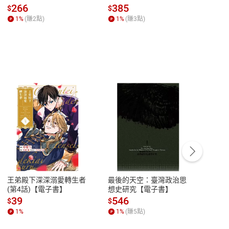
全球經濟和每個人的投資
子書】
來】
266
385
28
$
$
$
【電子書】
1
%
(賺
2
點)
1
%
(賺
3
點)
1
%
客服資訊
豫期
服務時間：週一到週五 10:00-12:00、
易解
13:00-17:00 (國定假日及例假日休息)
王弟殿下深深溺愛轉生者
最後的天空：臺灣政治思
鬼島
品性
客服電話：0080-1857077
(第4話)【電子書】
想史研究【電子書】
小事
請參
客服信箱：
聯絡店家
39
546
33
$
$
$
1
%
1
%
(賺
5
點)
1
%