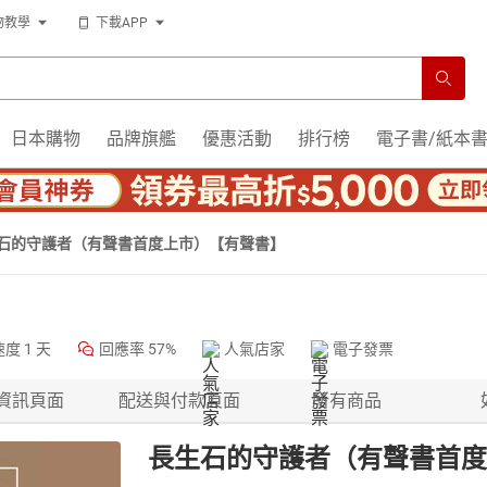
物教學
下載APP
日本購物
品牌旗艦
優惠活動
排行榜
電子書/紙本
石的守護者（有聲書首度上市）【有聲書】
速度
1 天
回應率
57%
人氣店家
電子發票
資訊頁面
配送與付款頁面
所有商品
長生石的守護者（有聲書首度