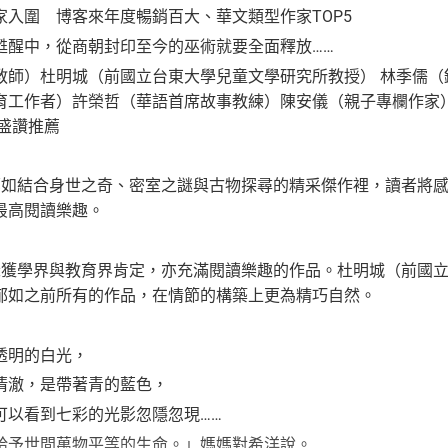
家入圍 博客來年度暢銷百大、華文類型作家TOP5
甦醒中，從商朝封印至今的巫術就要全面釋放……
教師）杜明城（前國立台東大學兒童文學研究所教授） 林季儒（
育工作者）許榮哲（華語首席故事教練）陳安儀（親子專欄作家
盛讚推薦
郁如結合身世之奇、密室之謎與古物探尋的精采傑作裡，讀者將
最高閱讀樂趣。
深獲學界與教育界肯定，亦充滿閱讀樂趣的作品。杜明城（前國
郁如之前所有的作品，在情節的構築上更為精巧自然。
透明的白光，
清澈，是帶著青的藍色，
可以看到七彩的光影忽隱忽現……
給予世間萬物平等的生命。」媽媽對希洋說。