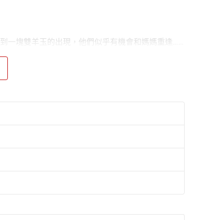
到一塊雙羊玉的出現，他們似乎有機會和媽媽重逢……
解決雙羊玉隱藏的祕密；緊接著是一隻身上發出金黃光
上有鱗片，只有一隻腳的夔龍：一梟一龍結合，在即將
四隻靈羊的怨念形成的黑暗力量，也得阻攔這股力量傷
青銅方尊尋找長生石……這一切只有守護者才能阻止。
訂、增補超過四分之三文字量，最新完結！在結合身世
與悔恨的親情衝突，以及飽含情節張力的最高閱讀樂
陳郁如之前所有的作品，在情節的構築上更為精巧自
google搜尋系統，一會兒又來到神巫鬥法的神話時
引人入勝。伏筆的安排，比先前的著作更能不著痕跡。
而這也相當程度的符應了她寓教於樂的筆觸。在我看