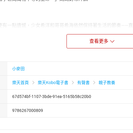
使有一點遺憾，少女希洋和哥哥希海依然保持著生活的節奏——直
現羊形石後，無意間啟動了封印的巫術，她與新認識的朋友合力
查看更多
讓沉埋十五年的凶殺案證物「鈴首青銅彎刀」重見天日，引出身
洋一臂之力，幫助她拯救哥哥的性命……
出現，希洋才意識到自己身上有傳承自母親的任務：不但得阻止
來自三千年前的商朝大巫師始終沒有放棄復活的念頭，準備藉著
小麥田
球偵探推理事件簿》的兩篇〈靈羊〉、〈智梟〉，經作者全新修
古物探尋的精采傑作裡，讀者將感受到貪念與正直的對決、誤解
樂天首頁
樂天Kobo電子書
有聲書
親子教養
67d574bf-1107-3bde-91ea-5165b58c20b0
東大學兒童文學研究所教授）：《長生石的守護者》無疑超越了
9786267000809
我們進入故宮商朝的鐘鼎典藏，穿梭於今古之間毫不牽強。一會兒是
古物之謎，抽絲剝繭，一層層的捲入故事核心，像推理小說那般
人覺得是做足功課而落筆的，古代文化知識豐富了情節的想像，