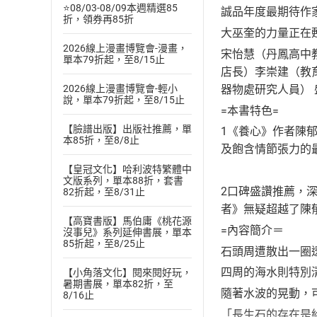
⭐08/03-08/09本週精選85
誠品年度最期待作
折，領券再85折
大巫奎的力量正在
2026線上漫畫博覽會-漫畫，
宋怡慧（丹鳳高中
單本79折起，至8/15止
店長）李崇建（教
器物處研究人員） 
2026線上漫畫博覽會-輕小
說，單本79折起，至8/15止
=本書特色=
【臉譜出版】出版社推薦，單
1《養心》作者陳
本85折，至8/8止
及飽含情節張力的
【皇冠文化】哈利波特繁體中
文版系列，單本88折，套書
2口碑盛讚推薦，
82折起，至8/31止
者》無疑超越了陳
【高寶書版】馬伯庸《桃花源
=內容簡介＝
沒事兒》系列延伸書展，單本
85折起，至8/25止
石頭周遭散出一圈
四周的海水則特別
【小角落文化】閱來閱好玩，
暑期書展，單本82折，至
隨著水波的晃動，
8/16止
「長生石的存在是