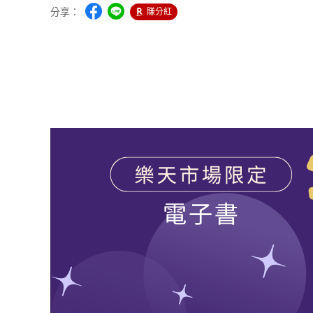
分享：
賺分紅