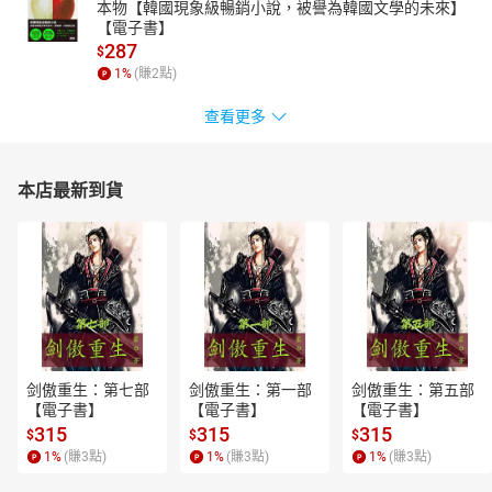
本物【韓國現象級暢銷小說，被譽為韓國文學的未來】
【電子書】
287
$
1
%
(賺
2
點)
查看更多
本店最新到貨
剑傲重生：第七部
剑傲重生：第一部
剑傲重生：第五部
【電子書】
【電子書】
【電子書】
315
315
315
$
$
$
1
%
(賺
3
點)
1
%
(賺
3
點)
1
%
(賺
3
點)