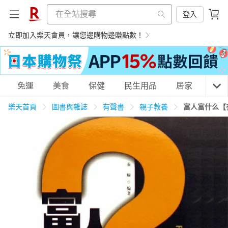
登入
立即加入樂天會員，讓您邊購物邊賺點數！
購物網分類
免運
美食
保健
民生用品
居家
3C
樂天首頁
圖書與雜誌
有聲書
親子教養
富人富什么【
天天免運
美食蛋糕
養生保健
民生用品
居家生活
3C家電
運動休閒
親子玩具
女裝
男裝
化妝保養
情趣用品