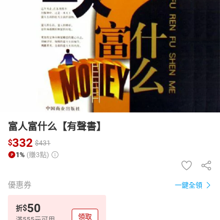
日本購物
電子/紙本書
HOT
富人富什么【有聲書】
332
$
$
431
1%
(賺3點)
優惠券
一鍵全領
50
$
折
領取
滿555元可用