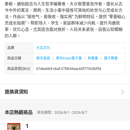
秦榆，通俗励志与人生哲学编著者、大众智慧普及作者，擅长从古
今中外的寓言、案例、生活小事中提炼可落地的处世与心灵成长方
法，作品以 “接地气、易吸收、强实用” 为鲜明特征。提供 “零基础心
灵成长指南”，帮职场人、学生、家庭群体减少内耗、提升沟通效
率、优化心态，尤其适合面对挫折、人际关系紧张、自我认知模糊
的人群。
品牌
大吕文化
商品分類
樂天首頁
樂天Kobo電子書
有聲書
親子教養
商品貨號(SKU)
67eba6b9-c6af-3708-b6aa-b0f770c0bf5d
退換貨須知
本店熱銷商品
排名期間：2026/8/1 - 2026/8/7
1