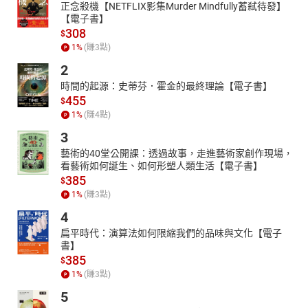
正念殺機【NETFLIX影集Murder Mindfully蓄弒待發】
【電子書】
308
$
1
%
(賺
3
點)
2
時間的起源：史蒂芬．霍金的最終理論【電子書】
455
$
1
%
(賺
4
點)
3
藝術的40堂公開課：透過故事，走進藝術家創作現場，
看藝術如何誕生、如何形塑人類生活【電子書】
385
$
1
%
(賺
3
點)
4
扁平時代：演算法如何限縮我們的品味與文化【電子
書】
385
$
1
%
(賺
3
點)
5