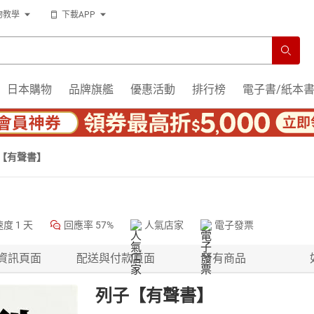
物教學
下載APP
日本購物
品牌旗艦
優惠活動
排行榜
電子書/紙本
【有聲書】
速度
1 天
回應率
57%
人氣店家
電子發票
資訊頁面
配送與付款頁面
所有商品
列子【有聲書】