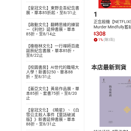
Step1
【皇冠文化】東野圭吾紀念書
1
展，單本85折起，至8/31止
正念殺機【NETFLI
【啟動文化】翻轉思維的練習
Murder Mindfully
－《利他》延伸書展，單本
發】【電子書】
308
$
85折，至8/14止
1
%
(賺
3
點)
【橡樹林文化】一行禪師百歲
誕辰紀念書展，單本85折，
至8/22止
本店最新到貨
【校園書房】AI世代的職場大
人學！新書$250、單本88
折，至8/31止
【蓋亞文化】黃易作品展，單
本85折、套書75折，至8/20
止
付款方
【皇冠文化】《曉星》、《白
雪公主殺人事件【童話破滅
版】》新書延伸書展，單本
ATM轉帳、信用卡
88折，至8/31止