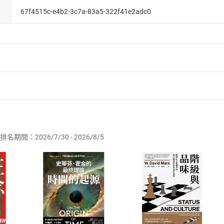
67f4515c-e4b2-3c7a-83a5-322f41e2adc0
者保護法
第
19
條第
1
項後段
暨
通訊交易解除權合理例外情事適用
供即為完成之線上服務，經消費者事先同意始提供。」 之商品
排名期間：2026/7/30 - 2026/8/5
訂購本店鋪之商品即代表知悉本店鋪所銷售之商品為電子書，屬
取電子書，不得請求退貨退款。
品
放入
購物車
登入
帳號
欲取消訂單或辦理退貨時，請登入樂天市場，並於「我的訂單」
Shopping cart
Login
將依您的申請進行審核，待審核通過後將為您辦理退款事宜。
市場須以整筆訂單為單位進行取消/退貨，恕無法以單支商品取消
如何開始使用？