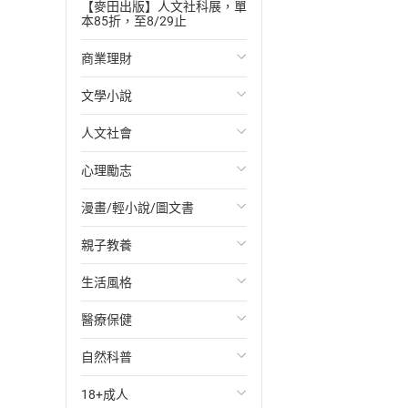
【麥田出版】人文社科展，單
本85折，至8/29止
商業理財
文學小說
投資理財
人文社會
經濟/趨勢
歐美文學
心理勵志
財務/金融
日本文學
國際關係
漫畫/輕小說/圖文書
管理/領導
韓國文學
政治
心靈成長/情緒
親子教養
職場工作術
華文文學
社會科學
人際關係
輕小說
生活風格
成功法
經典文學
台灣/中國歷史
兩性關係
奇幻/科幻
教育現場
醫療保健
行銷/廣告
成長/家庭生活小說
日/韓歷史
心理學
愛情故事
兒童文學/故事
飲食/食譜
自然科普
傳記
懸疑/推理小說
其他歷史/史學
職場/社會寫實
兒童科普/學習
健身/美顏
健康/養生
18+成人
商務/商學
科幻/奇幻小說
法律
懸疑/推理
育兒百科
運動/遊戲
常見疾病
生物科學