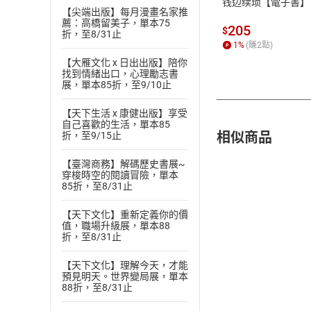
钱边续琐【電子書】
【尖端出版】每月漫畫名家推
薦：高橋留美子，單本75
205
$
折，至8/31止
1
%
(賺
2
點)
【大雁文化 x 日出出版】陪你
找到情緒出口，心理勵志書
展，單本85折，至9/10止
【天下生活 x 康健出版】享受
自己喜歡的生活，單本85
相似商品
折，至9/15止
【臺灣商務】解碼歷史書展~
穿梭時空的閱讀冒險，單本
85折，至8/31止
【天下文化】重新定義你的價
值，職場升級展，單本88
折，至8/31止
【天下文化】理解今天，才能
預見明天。世界變局展，單本
88折，至8/31止