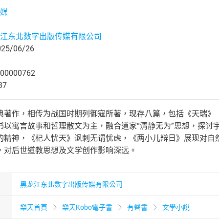
媒
江东北数字出版传媒有限公司
5/06/26
00000762
37
典著作，相传为战国时期列御寇所著，现存八篇，包括《天瑞》
书以寓言故事和哲理散文为主，融合道家“清静无为”思想，探讨
的精神，《杞人忧天》讽刺无谓忧虑，《两小儿辩日》展现对自
，对后世道教思想及文学创作影响深远。
黑龙江东北数字出版传媒有限公司
樂天首頁
樂天Kobo電子書
有聲書
文學小說