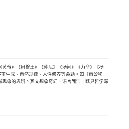
《黄帝》《周穆王》《仲尼》《汤问》《力命》《杨
宇宙生成、自然规律、人性修养等命题。如《愚公移
然现象的思辨。其文想象奇幻，语言简洁，既具哲学深