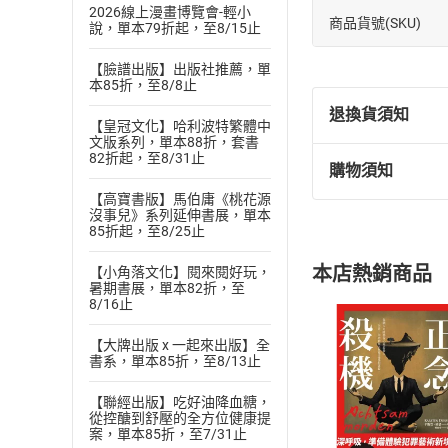
2026線上漫畫博覽會-輕小
商品貨號(SKU)
說，單本79折起，至8/15止
【臉譜出版】出版社推薦，單
本85折，至8/8止
退換貨須知
【皇冠文化】哈利波特繁體中
文版系列，單本88折，套書
82折起，至8/31止
購物須知
退換貨規定：
【高寶書版】馬伯庸《桃花源
(
一
)
依
消費
沒事兒》系列延伸書展，單本
內容或一經提
85折起，至8/25止
購書須知
定。
本店熱銷商品
【小角落文化】閱來閱好玩，
(
二
)
消費者
暑期書展，單本82折，至
且已下載
/
存
8/16止
挑選
商
退貨方式：您
Choose
【大牌出版 x 一起來出版】全
貨」，本店鋪
書系，單本85折，至8/13止
請注意，樂天
購書後，
【聯經出版】吃好油降血糖，
從控醣到舒壓的全方位健康提
案，單本85折，至7/31止