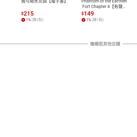
我与南水北调【電子書】
Phantom of the Earthen
除權合理例外情事適用準則，依商
 Fort Chapter 4【有聲
書】
質各有不同規定。詳細退換貨說明
215
149
$
$
照各商品說明。
1
%
(賺
2
點)
1
%
(賺
1
點)
詳細說明
繼續逛其他店舖