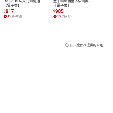
DeepSeek从入门到精通
量子精密测量术语词典
新西
品性
客服電話：0080-1857077
【電子書】
【電子書】
计研
請參
客服信箱：
聯絡店家
817
985
98
$
$
$
1
%
(賺
8
點)
1
%
(賺
9
點)
1
%
由飛比價格提供的資訊