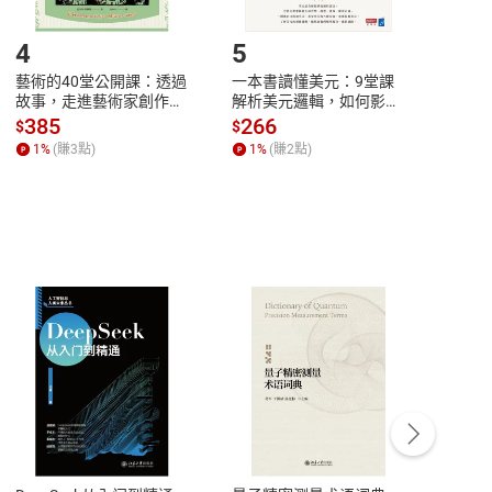
登入帳號，下載書籍後看書
4
5
6
藝術的40堂公開課：透過
一本書讀懂美元：9堂課
本物
故事，走進藝術家創作現
解析美元邏輯，如何影響
說，
場，看藝術如何誕生、如
全球經濟和每個人的投資
來】
385
266
28
$
$
$
何形塑人類生活【電子
【電子書】
1
%
(賺
3
點)
1
%
(賺
2
點)
1
%
書】
客服資訊
豫期
服務時間：週一到週五 10:00-12:00、
易解
13:00-17:00 (國定假日及例假日休息)