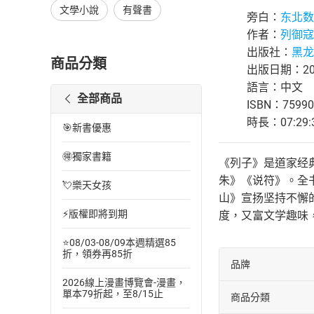
文學小說
有聲書
旁白：
东北数
作者：
列御寇
出版社：
黑龙
商品分類
出版日期：202
語言：中文
全部商品
ISBN：75990
時長：07:29:
🎯新書優惠
🉐獨家書籍
《列子》是道家经
朱》《说符》。全
💘樂天女孩
山》宣扬坚持不懈
⚡版權即將到期
度，又富文学趣味
⭐08/03-08/09本週精選85
折，領券再85折
品牌
2026線上漫畫博覽會-漫畫，
單本79折起，至8/15止
商品分類