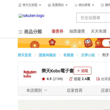
樂天生態圈
我要開店
網站導覽
購
優惠券
抽獎優惠
天天免運
商品分類
列子
樂天首頁
圖書與雜誌
有聲書
文學小說
樂天Kobo電子書
追蹤
4.9
(2188)
追蹤
2.4萬
出貨
本店類別
店家首頁
店家