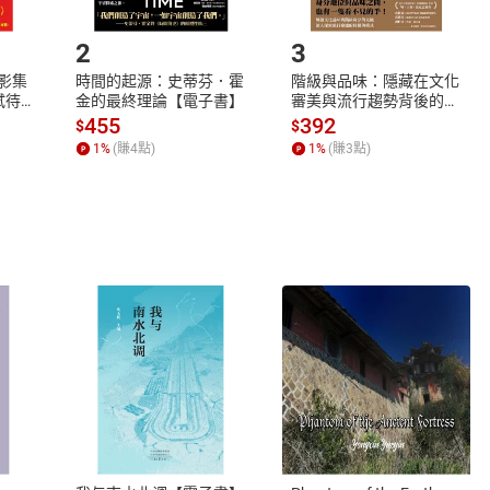
.選擇閱讀載具
Step2.
2
3
X影集
時間的起源：史蒂芬．霍
階級與品味：隱藏在文化
蓄弒待
金的最終理論【電子書】
審美與流行趨勢背後的地
位渴望【電子書】
455
392
$
$
1
%
(賺
4
點)
1
%
(賺
3
點)
式
退換貨規範
、LINE PAY、AFTEE
本店是否提供消費者保護法七日猶
之權利，遽消費者保護法及通訊交