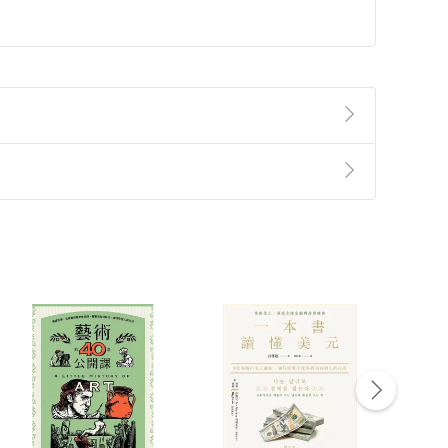
準則
第
2
條第
5
款之規定，「非以有形媒介提供之數位
，不適用消保法第
19
條第
1
項七日內無條件退貨之規
非以有形媒介提供之數位內容，消費者同意若訂購後
付款
方式
完成
訂單
中點選「瀏覽訂單明細」
>
「申請取消訂單
/
退
Payment
Complete
/退貨。