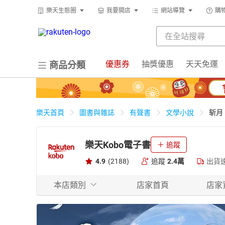
樂天生態圈
我要開店
網站導覽
購
優惠券
抽獎優惠
天天免運
商品分類
斩月
樂天首頁
圖書與雜誌
有聲書
文學小說
樂天Kobo電子書
追蹤
4.9
(2188)
追蹤
2.4萬
出貨
本店類別
店家首頁
店家