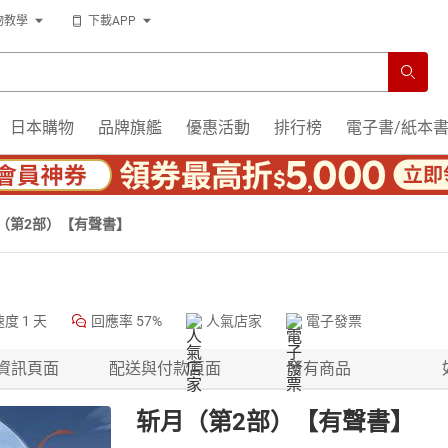
物教學
下載APP
日本購物
品牌旗艦
優惠活動
排行榜
電子書/紙本
（第2部）【有聲書】
速度
1 天
回應率
57%
人氣店家
電子發票
資訊頁面
配送與付款頁面
所有商品
斩月（第2部）【有聲書】