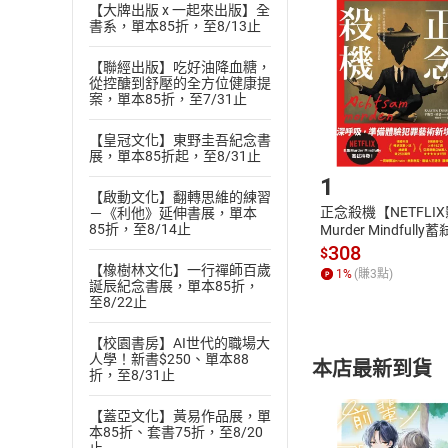
挑選
商
【大牌出版 x 一起來出版】全
退貨方式：您
書系，單本85折，至8/13止
Choose
貨」，本店鋪
【聯經出版】吃好油降血糖，
請注意，樂天
從控醣到舒壓的全方位健康提
購書後，
案，單本85折，至7/31止
【皇冠文化】東野圭吾紀念書
Step1
展，單本85折起，至8/31止
1
【啟動文化】翻轉思維的練習
正念殺機【NETFLI
－《利他》延伸書展，單本
85折，至8/14止
Murder Mindfully
發】【電子書】
308
$
【橡樹林文化】一行禪師百歲
1
%
(賺
3
點)
誕辰紀念書展，單本85折，
至8/22止
【校園書房】AI世代的職場大
人學！新書$250、單本88
本店最新到貨
折，至8/31止
【蓋亞文化】黃易作品展，單
本85折、套書75折，至8/20