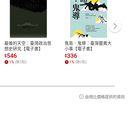
客服資訊
豫期
服務時間：週一到週五 10:00-12:00、
易解
13:00-17:00 (國定假日及例假日休息)
最後的天空：臺灣政治思
鬼島．鬼導：臺灣靈異大
中西
品性
客服電話：0080-1857077
想史研究【電子書】
小事【電子書】
子書
請參
客服信箱：
聯絡店家
546
336
32
$
$
$
1
%
(賺
5
點)
1
%
(賺
3
點)
1
%
由飛比價格提供的資訊