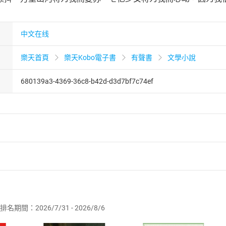
中文在线
樂天首頁
樂天Kobo電子書
有聲書
文學小說
680139a3-4369-36c8-b42d-d3d7bf7c74ef
者保護法
第
19
條第
1
項後段
暨
通訊交易解除權合理例外情事適用
供即為完成之線上服務，經消費者事先同意始提供。」 之商品
排名期間：2026/7/31 - 2026/8/6
訂購本店鋪之商品即代表知悉本店鋪所銷售之商品為電子書，屬
取電子書，不得請求退貨退款。