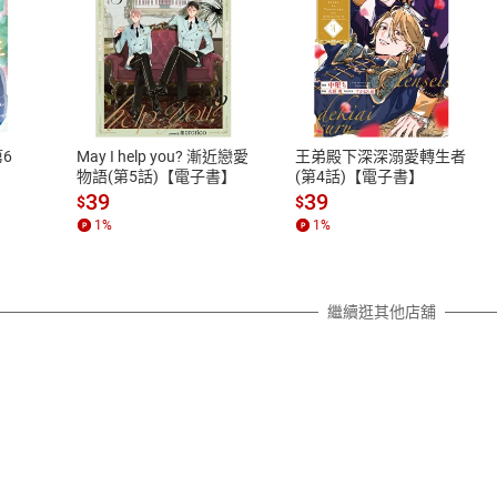
式
退換貨規範
、LINE PAY、AFTEE
本店是否提供消費者保護法七日猶
之權利，遽消費者保護法及通訊交
6
May I help you? 漸近戀愛
王弟殿下深深溺愛轉生者
除權合理例外情事適用準則，依商
物語(第5話)【電子書】
(第4話)【電子書】
質各有不同規定。詳細退換貨說明
39
39
$
$
照各商品說明。
1
%
1
%
詳細說明
繼續逛其他店舖