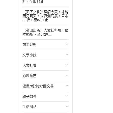
折，至8/31止
【天下文化】理解今天，才能
預見明天。世界變局展，單本
88折，至8/31止
【麥田出版】人文社科展，單
本85折，至8/29止
商業理財
文學小說
投資理財
人文社會
經濟/趨勢
歐美文學
心理勵志
財務/金融
日本文學
國際關係
漫畫/輕小說/圖文書
管理/領導
韓國文學
政治
心靈成長/情緒
親子教養
職場工作術
華文文學
社會科學
人際關係
輕小說
生活風格
成功法
經典文學
台灣/中國歷史
兩性關係
奇幻/科幻
教育現場