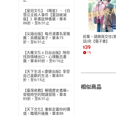
止
【皇冠文化】《曉星》、《白
付款方
雪公主殺人事件【童話破滅
版】》新書延伸書展，單本
88折，至8/31止
ATM轉帳、信用卡
【尖端出版】每月漫畫名家推
前輩，請跟我交往(第
薦：高橋留美子，單本75
話)完【電子書】
折，至8/31止
39
$
【大雁文化 x 日出出版】陪你
1
%
找到情緒出口，心理勵志書
展，單本85折，至9/10止
【天下生活 x 康健出版】享受
自己喜歡的生活，單本85
折，至9/15止
相似商品
【臺灣商務】解碼歷史書展~
穿梭時空的閱讀冒險，單本
85折，至8/31止
【天下文化】重新定義你的價
值，職場升級展，單本88