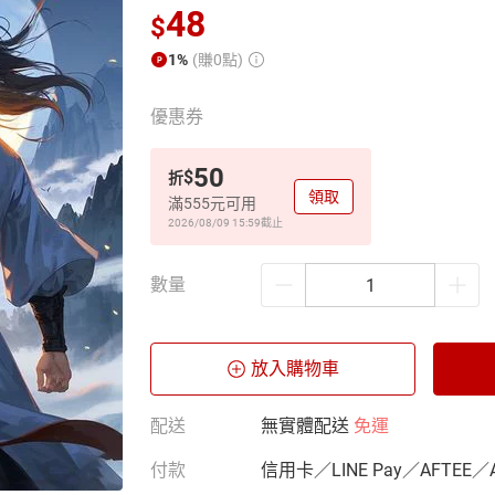
48
$
1%
(賺0點)
優惠券
50
$
折
領取
滿555元可用
2026/08/09 15:59
截止
數量
放入購物車
配送
無實體配送
免運
付款
信用卡／LINE Pay／AFTEE／