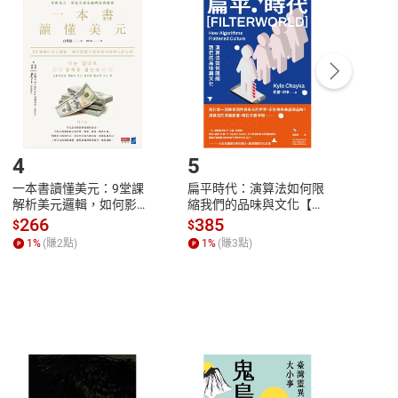
付款
方式
完成
訂單
中點選「瀏覽訂單明細」
>
「申請取消訂單
/
退
Payment
Complete
/退貨。
登入帳號，下載書籍後看書
4
5
6
一本書讀懂美元：9堂課
扁平時代：演算法如何限
本物
解析美元邏輯，如何影響
縮我們的品味與文化【電
說，
全球經濟和每個人的投資
子書】
來】
266
385
28
$
$
$
【電子書】
1
%
(賺
2
點)
1
%
(賺
3
點)
1
%