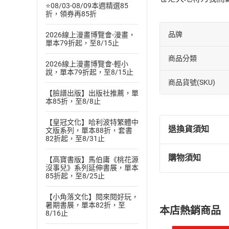
⭐08/03-08/09本週精選85
折，領券再85折
品牌
2026線上漫畫博覽會-漫畫，
單本79折起，至8/15止
商品分類
2026線上漫畫博覽會-輕小
說，單本79折起，至8/15止
商品貨號(SKU)
【臉譜出版】出版社推薦，單
本85折，至8/8止
【皇冠文化】哈利波特繁體中
退換貨須知
文版系列，單本88折，套書
82折起，至8/31止
購物須知
【高寶書版】馬伯庸《桃花源
退換貨規定：
沒事兒》系列延伸書展，單本
(
一
)
依
消費
85折起，至8/25止
內容或一經提
【小角落文化】閱來閱好玩，
購書須知
定。
暑期書展，單本82折，至
本店熱銷商品
(
二
)
消費者
8/16止
且已下載
/
存