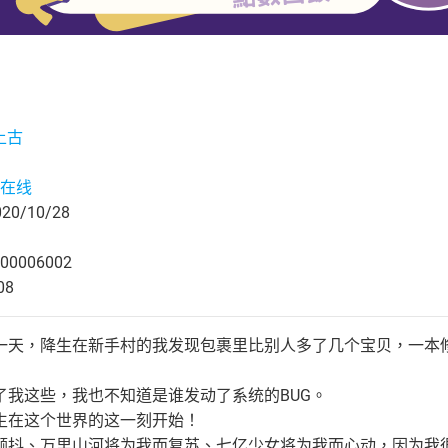
上古
在线
0/10/28
00006002
08
一天，降生在新手村的我发现包裹里比别人多了几个宝贝，一本
了我这些，我也不知道是谁发动了系统的BUG。
生在这个世界的这一刻开始！
颤抖、万里山河将为我而复苏、七亿少女将为我而心动，因为我