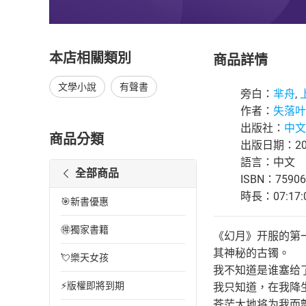
本店相關類別
商品詳情
文學小說
有聲書
旁白：
芈舟
,
作者：
失落叶
出版社：
中文
商品分類
出版日期：202
語言：中文
全部商品
ISBN：75906
時長：07:17:
🎯新書優惠
🉐獨家書籍
《幻月》开服的第
其神秘的古镯。
💘樂天女孩
我不知道是谁塞给
⚡版權即將到期
我只知道，在我降
苍茫大地将为我而