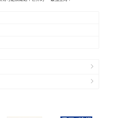
準則
第
2
條第
5
款之規定，「非以有形媒介提供之數位
，不適用消保法第
19
條第
1
項七日內無條件退貨之規
非以有形媒介提供之數位內容，消費者同意若訂購後