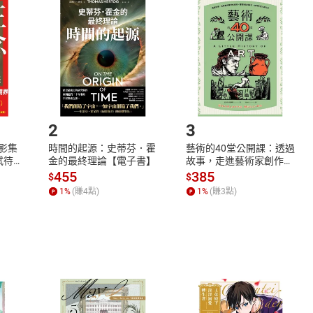
品
放入
購物車
登入
帳號
欲取消訂單或辦理退貨時，請登入樂天市場，並於「我的訂單」
Shopping cart
Login
將依您的申請進行審核，待審核通過後將為您辦理退款事宜。
市場須以整筆訂單為單位進行取消/退貨，恕無法以單支商品取消
如何開始使用？
.選擇閱讀載具
Step2.
2
3
X影集
時間的起源：史蒂芬．霍
藝術的40堂公開課：透過
蓄弒待
金的最終理論【電子書】
故事，走進藝術家創作現
場，看藝術如何誕生、如
455
385
$
$
何形塑人類生活【電子
1
%
(賺
4
點)
1
%
(賺
3
點)
書】