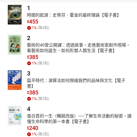
1
時間的起源：史蒂芬．霍金的最終理論【電子書】
455
$
1
%
(賺
4
點)
2
藝術的40堂公開課：透過故事，走進藝術家創作現場，
看藝術如何誕生、如何形塑人類生活【電子書】
385
$
1
%
(賺
3
點)
3
扁平時代：演算法如何限縮我們的品味與文化【電子
書】
385
$
1
%
(賺
3
點)
4
蛋白質的一生（暢銷改版）──了解生命活動的秘密，讀
懂生命科學的第一本書【電子書】
240
$
1
%
(賺
2
點)