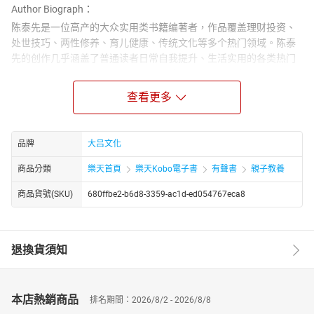
Author Biograph：
陈泰先是一位高产的大众实用类书籍编著者，作品覆盖理财投资、
处世技巧、两性修养、育儿健康、传统文化等多个热门领域。陈泰
先的创作几乎涵盖了普通读者日常自我提升、生活实用的各类热门
题材。在理财投资领域，著有《巴菲特最有价值的 8 条投资商律》
《理财有道投资有招》，为读者梳理实用的投资思路；处世与口才
查看更多
方面，《长得漂亮不如说得漂亮》《说话你不能不小心》《做人办
事多琢磨》等书籍，聚焦沟通技巧和办事逻辑，适配职场与日常人
际场景。
品牌
大吕文化
商品分類
樂天首頁
樂天Kobo電子書
有聲書
親子教養
商品貨號(SKU)
680ffbe2-b6d8-3359-ac1d-ed054767eca8
退換貨須知
本店熱銷商品
排名期間：2026/8/2 - 2026/8/8