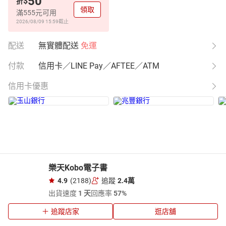
50
$
折
領取
滿555元可用
2026/08/09 15:59
截止
配送
無實體配送
免運
付款
信用卡／LINE Pay／AFTEE／ATM
信用卡優惠
樂天Kobo電子書
4.9
(2188)
追蹤
2.4萬
出貨速度
1 天
回應率
57%
追蹤店家
逛店舖