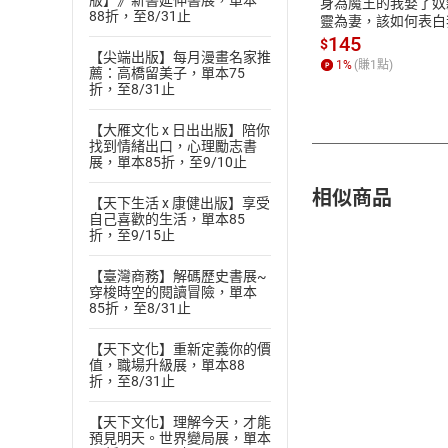
版】》新書延伸書展，單本
身為魔王的我娶了奴
88折，至8/31止
靈為妻，該如何表白
愛？(19)【電子書】
145
$
【尖端出版】每月漫畫名家推
1
%
(賺
1
點)
薦：高橋留美子，單本75
折，至8/31止
【大雁文化 x 日出出版】陪你
找到情緒出口，心理勵志書
展，單本85折，至9/10止
相似商品
【天下生活 x 康健出版】享受
自己喜歡的生活，單本85
折，至9/15止
【臺灣商務】解碼歷史書展~
穿梭時空的閱讀冒險，單本
85折，至8/31止
【天下文化】重新定義你的價
值，職場升級展，單本88
折，至8/31止
【天下文化】理解今天，才能
預見明天。世界變局展，單本