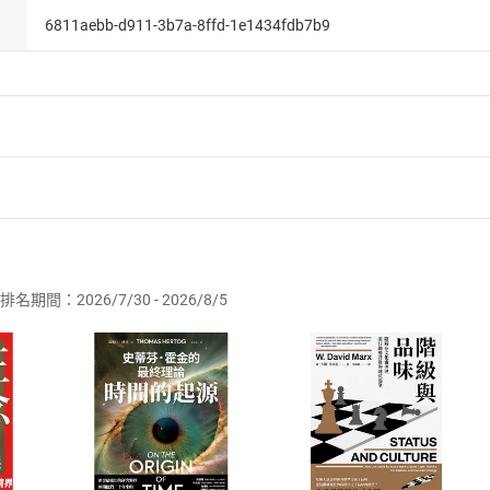
6811aebb-d911-3b7a-8ffd-1e1434fdb7b9
者保護法
第
19
條第
1
項後段
暨
通訊交易解除權合理例外情事適用
供即為完成之線上服務，經消費者事先同意始提供。」 之商品
排名期間：2026/7/30 - 2026/8/5
訂購本店鋪之商品即代表知悉本店鋪所銷售之商品為電子書，屬
取電子書，不得請求退貨退款。
品
放入
購物車
登入
帳號
欲取消訂單或辦理退貨時，請登入樂天市場，並於「我的訂單」
Shopping cart
Login
將依您的申請進行審核，待審核通過後將為您辦理退款事宜。
市場須以整筆訂單為單位進行取消/退貨，恕無法以單支商品取消
如何開始使用？