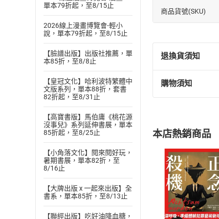
單本79折起，至8/15止
商品貨號(SKU)
2026線上漫畫博覽會-輕小
說，單本79折起，至8/15止
【臉譜出版】出版社推薦，單
退換貨須知
本85折，至8/8止
【皇冠文化】哈利波特繁體中
購物須知
退換貨規定：
文版系列，單本88折，套書
82折起，至8/31止
(
一
)
依
消費
內容或一經提
【高寶書版】馬伯庸《桃花源
購書須知
定。
沒事兒》系列延伸書展，單本
本店熱銷商品
85折起，至8/25止
(
二
)
消費者
且已下載
/
存
【小角落文化】閱來閱好玩，
挑選
商
暑期書展，單本82折，至
退貨方式：您
Choose
8/16止
貨」，本店鋪
請注意，樂天
【大牌出版 x 一起來出版】全
購書後，
書系，單本85折，至8/13止
【聯經出版】吃好油降血糖，