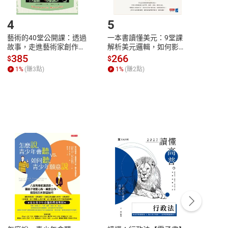
登入帳號，下載書籍後看書
4
5
6
藝術的40堂公開課：透過
一本書讀懂美元：9堂課
本物
故事，走進藝術家創作現
解析美元邏輯，如何影響
說，
場，看藝術如何誕生、如
全球經濟和每個人的投資
來】
385
266
28
$
$
$
何形塑人類生活【電子
【電子書】
1
%
(賺
3
點)
1
%
(賺
2
點)
1
%
書】
客服資訊
豫期
服務時間：週一到週五 10:00-12:00、
易解
13:00-17:00 (國定假日及例假日休息)