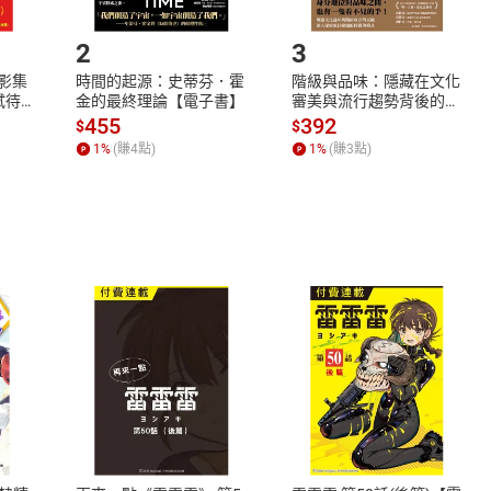
.選擇閱讀載具
Step2.
2
3
X影集
時間的起源：史蒂芬．霍
階級與品味：隱藏在文化
蓄弒待
金的最終理論【電子書】
審美與流行趨勢背後的地
位渴望【電子書】
455
392
$
$
1
%
(賺
4
點)
1
%
(賺
3
點)
式
退換貨規範
、LINE PAY、AFTEE
本店是否提供消費者保護法七日猶
之權利，遽消費者保護法及通訊交