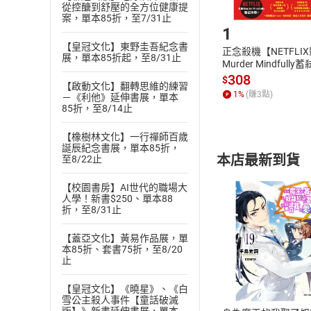
從控醣到舒壓的全方位健康提
Step1
案，單本85折，至7/31止
1
【皇冠文化】東野圭吾紀念書
正念殺機【NETFLI
展，單本85折起，至8/31止
Murder Mindfully
發】【電子書】
308
$
【啟動文化】翻轉思維的練習
1
%
(賺
3
點)
－《利他》延伸書展，單本
85折，至8/14止
【橡樹林文化】一行禪師百歲
誕辰紀念書展，單本85折，
本店最新到貨
至8/22止
【校園書房】AI世代的職場大
人學！新書$250、單本88
折，至8/31止
【蓋亞文化】黃易作品展，單
本85折、套書75折，至8/20
付款方
止
ATM轉帳、信用卡
【皇冠文化】《曉星》、《白
雪公主殺人事件【童話破滅