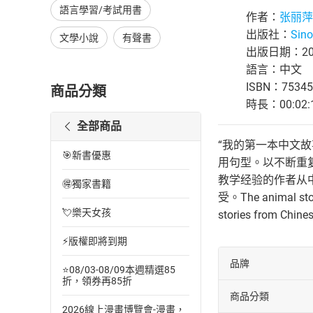
語言學習/考試用書
作者：
张丽萍
出版社：
Sino
文學小說
有聲書
出版日期：200
語言：中文
ISBN：75345
商品分類
時長：00:02:
全部商品
“我的第一本中文故
🎯新書優惠
用句型。以不断重
教学经验的作者从
🉐獨家書籍
受。The animal stori
💘樂天女孩
stories from Chine
⚡版權即將到期
品牌
⭐08/03-08/09本週精選85
折，領券再85折
商品分類
2026線上漫畫博覽會-漫畫，