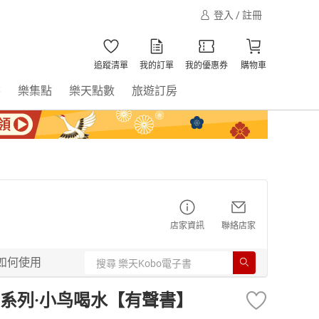
登入 / 註冊
追蹤清單
我的訂單
我的優惠券
購物車
書
樂集點
樂天點數
旅遊訂房
店家資訊
聯絡店家
如何使用
系列·小鸟喝水【有聲書】