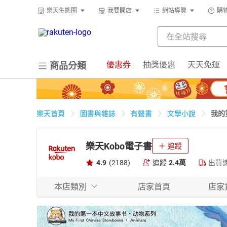
樂天生態圈
我要開店
網站導覽
購
優惠券
抽獎優惠
天天免運
商品分類
我的
樂天首頁
圖書與雜誌
有聲書
文學小說
樂天Kobo電子書
追蹤
4.9
(2188)
追蹤
2.4萬
出貨
本店類別
店家首頁
店家