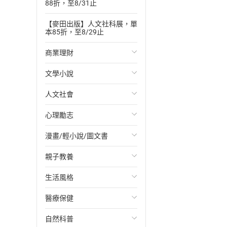
88折，至8/31止
【麥田出版】人文社科展，單
本85折，至8/29止
商業理財
文學小說
投資理財
人文社會
經濟/趨勢
歐美文學
心理勵志
財務/金融
日本文學
國際關係
漫畫/輕小說/圖文書
管理/領導
韓國文學
政治
心靈成長/情緒
親子教養
職場工作術
華文文學
社會科學
人際關係
輕小說
生活風格
成功法
經典文學
台灣/中國歷史
兩性關係
奇幻/科幻
教育現場
醫療保健
行銷/廣告
成長/家庭生活小說
日/韓歷史
心理學
愛情故事
兒童文學/故事
飲食/食譜
自然科普
傳記
懸疑/推理小說
其他歷史/史學
職場/社會寫實
兒童科普/學習
健身/美顏
健康/養生