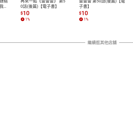
隸精
再來一點《雷雷雷》 第5
雷雷雷 第50話(後篇)【電
除權合理例外情事適用準則，依商
我的
0話(後篇)【電子書】
子書】
質各有不同規定。詳細退換貨說明
10
10
$
$
照各商品說明。
1
%
1
%
詳細說明
繼續逛其他店舖