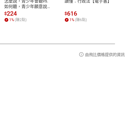
怎麼說，青少年會聽vs.
讀懂：行政法【電子書】
【國
品性
客服電話：0080-1857077
如何聽，青少年願意說
論語
【電子書】
篇】
請參
客服信箱：
聯絡店家
224
616
38
$
$
$
講解
1
%
(賺
2
點)
1
%
(賺
6
點)
1
%
霸弟
生格
由飛比價格提供的資訊