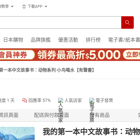
物教學
下載APP
日本購物
品牌旗艦
優惠活動
排行榜
電子書/紙本
第一本中文故事书：动物系列·小鸟喝水【有聲書】
速度
1 天
回應率
57%
人氣店家
電子發票
資訊頁面
配送與付款頁面
所有商品
我的第一本中文故事书：动物