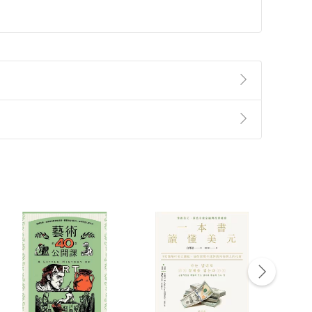
準則
第
2
條第
5
款之規定，「非以有形媒介提供之數位
，不適用消保法第
19
條第
1
項七日內無條件退貨之規
非以有形媒介提供之數位內容，消費者同意若訂購後
付款
方式
完成
訂單
中點選「瀏覽訂單明細」
>
「申請取消訂單
/
退
Payment
Complete
/退貨。