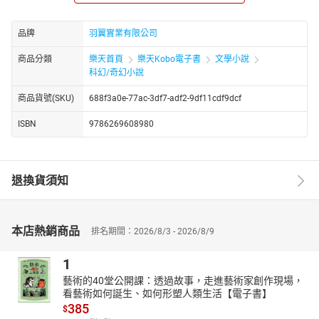
良，但是善良又富有正義感。
有一天，他偶然救下一隻被圍毆的外星人一十七，得知外星人即將
品牌
羽翼實業有限公司
入侵地球，就開始跟一十七還有廟裡大哥們聯手，擊退外星人。
最後外星人們成功被擊退回到他們星球，而戴祿懋也老了，他得意
商品分類
樂天首頁
樂天Kobo電子書
文學小說
地告訴他孫子年輕時擊退外星人的事蹟。
科幻/奇幻小說
但其實整個故事都有可能只是主角在跟孫子唬爛，根本沒有打外星
商品貨號(SKU)
688f3a0e-77ac-3df7-adf2-9df11cdf9dcf
人的故事，但也可能他說的是真的，真假就交給讀者自己去決定。
ISBN
9786269608980
退換貨須知
本店熱銷商品
排名期間：2026/8/3 - 2026/8/9
1
藝術的40堂公開課：透過故事，走進藝術家創作現場，
看藝術如何誕生、如何形塑人類生活【電子書】
385
$