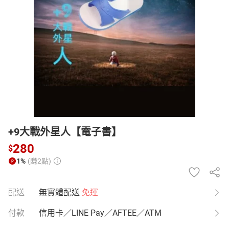
日本購物
電子/紙本書
HOT
+9大戰外星人【電子書】
280
$
1%
(賺2點)
配送
無實體配送
免運
付款
信用卡／LINE Pay／AFTEE／ATM