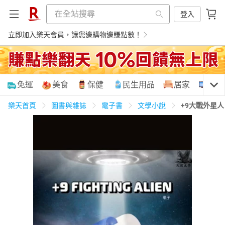
登入
立即加入樂天會員，讓您邊購物邊賺點數！
購物網分類
免運
美食
保健
民生用品
居家
3C
樂天首頁
圖書與雜誌
電子書
文學小說
+9大戰外星
天天免運
美食蛋糕
養生保健
民生用品
居家生活
3C家電
運動休閒
親子玩具
女裝
男裝
化妝保養
情趣用品