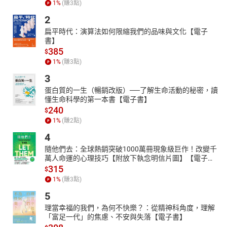
1
%
(賺
3
點)
2
扁平時代：演算法如何限縮我們的品味與文化【電子
書】
385
$
1
%
(賺
3
點)
3
蛋白質的一生（暢銷改版）──了解生命活動的秘密，讀
懂生命科學的第一本書【電子書】
240
$
1
%
(賺
2
點)
4
隨他們去：全球熱銷突破1000萬冊現象級巨作！改變千
萬人命運的心理技巧【附放下執念明信片圖】【電子
書】
315
$
1
%
(賺
3
點)
5
理當幸福的我們，為何不快樂？：從精神科角度，理解
「富足一代」的焦慮、不安與失落【電子書】