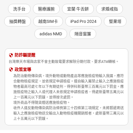
洗手台
醫療護腕
宜蘭 牛舌餅
求婚戒指
抽獎轉盤
越南SIM卡
iPad Pro 2024
堅果塔
adidas NMD
隔音窗簾
防詐騙提醒
台灣樂天市場與店家不會主動致電要求解除分期付款、要求ATM轉帳。
政策宣導
為防治動物傳染病，境外動物或動物產品等應施檢疫物輸入我國，應符
合動物檢疫規定，並依規定申請檢疫。擅自輸入屬禁止輸入之應施檢疫
物者最高可處七年以下有期徒刑，得併科新臺幣三百萬元以下罰金。應
施檢疫物之輸入人或代理人未依規定申請檢疫者，得處新臺幣五萬元以
上一百萬元以下罰鍰，並得按次處罰。
境外商品不得隨貨贈送應施檢疫物。
收件人違反動物傳染病防治條例第三十四條第三項規定，未將郵遞寄送
輸入之應施檢疫物送交輸出入動物檢疫機關銷燬者，處新臺幣三萬元以
上十五萬元以下罰鍰。