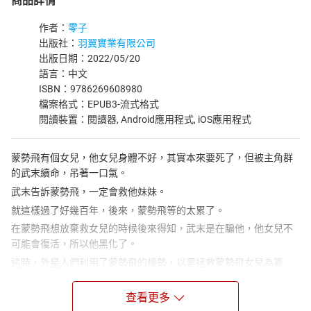
商品詳情
作者：
零子
出版社：
羽翼實業有限公司
出版日期：2022/05/20
語言：中文
ISBN：9786269608980
檔案格式：EPUB3-流式格式
閱讀裝置：閱讀器, Android應用程式, iOS應用程式
蒙勢飛有個女兒，他女兒身體不好，其實本來要死了，但被主角群
的武末續命，吊著一口氣。
武末告訴蒙勢飛，一定會救他妹妹。
就這樣過了好幾百年，後來，蒙勢飛等的太累了。
在蒙勢飛想放棄救女兒的時候後來得知，武末是在騙他，他女兒不
可能會復活，所以他黑化了。
這時，外星人們利用了蒙勢飛的權勢，以要拯救蒙勢飛女兒為籌
碼，跟蒙勢飛交換條件，要蒙勢飛幫忙征服地球。
而本作主角戴祿懋是一個有閱讀障礙的不良少年，雖然他個性不
查看更多