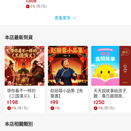
308
$
1
%
(賺
3
點)
查看更多
本店最新到貨
带你看不一样的
赵丽蓉小品集【有
天天說故事給孩子
《三国演义》【有
聲書】
聽：春日晨間故事
聲書】
【有聲書】
198
99
250
$
$
$
1
%
(賺
1
點)
1
%
1
%
(賺
2
點)
本店相關類別