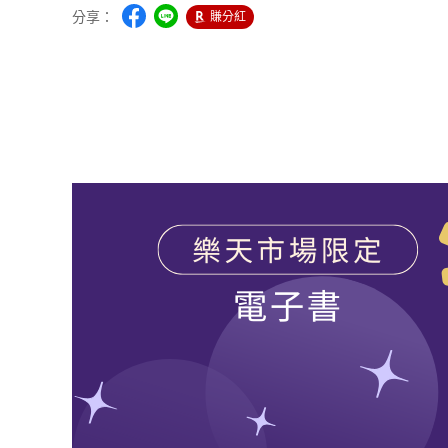
分享：
賺分紅