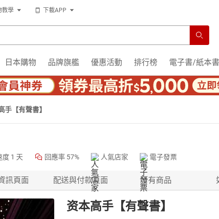
物教學
下載APP
日本購物
品牌旗艦
優惠活動
排行榜
電子書/紙本
高手【有聲書】
速度
1 天
回應率
57%
人氣店家
電子發票
資訊頁面
配送與付款頁面
所有商品
资本高手【有聲書】