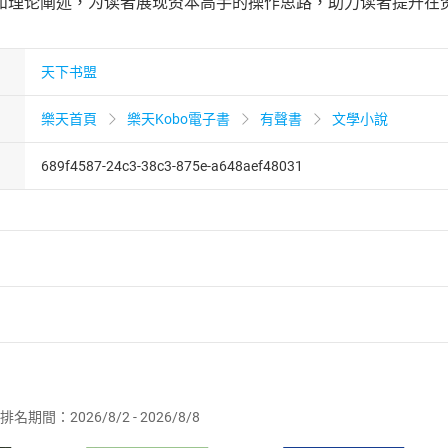
和理论阐述，为读者展现资本高手的操作思路，助力读者提升在
天下书盟
樂天首頁
樂天Kobo電子書
有聲書
文學小說
689f4587-24c3-38c3-875e-a648aef48031
者保護法
第
19
條第
1
項後段
暨
通訊交易解除權合理例外情事適用
供即為完成之線上服務，經消費者事先同意始提供。」 之商品
排名期間：2026/8/2 - 2026/8/8
訂購本店鋪之商品即代表知悉本店鋪所銷售之商品為電子書，屬
取電子書，不得請求退貨退款。