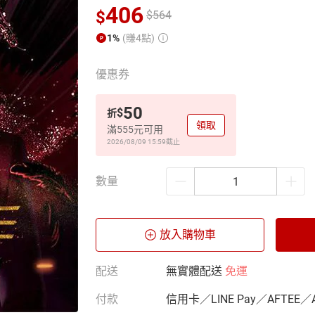
406
$
$
564
1%
(賺4點)
優惠券
50
$
折
領取
滿555元可用
2026/08/09 15:59
截止
數量
放入購物車
配送
無實體配送
免運
付款
信用卡／LINE Pay／AFTEE／