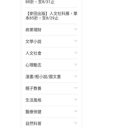
88折，至8/31止
【麥田出版】人文社科展，單
本85折，至8/29止
商業理財
文學小說
投資理財
人文社會
經濟/趨勢
歐美文學
心理勵志
財務/金融
日本文學
國際關係
漫畫/輕小說/圖文書
管理/領導
韓國文學
政治
心靈成長/情緒
親子教養
職場工作術
華文文學
社會科學
人際關係
輕小說
生活風格
成功法
經典文學
台灣/中國歷史
兩性關係
奇幻/科幻
教育現場
醫療保健
行銷/廣告
成長/家庭生活小說
日/韓歷史
心理學
愛情故事
兒童文學/故事
飲食/食譜
自然科普
傳記
懸疑/推理小說
其他歷史/史學
職場/社會寫實
兒童科普/學習
健身/美顏
健康/養生