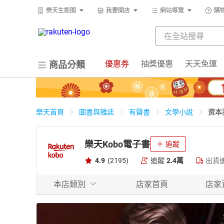
樂天生態圈
我要開店
網站導覽
購
優惠券
抽獎優惠
天天免運
商品分類
资本
樂天首頁
圖書與雜誌
有聲書
文學小說
樂天Kobo電子書
追蹤
4.9
(2195)
追蹤
2.4萬
出貨
本店類別
店家首頁
店家