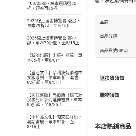
容，通过案例分析
⭐08/03-08/09本週精選85
折，領券再85折
2026線上漫畫博覽會-漫畫，
品牌
單本79折起，至8/15止
商品分類
2026線上漫畫博覽會-輕小
說，單本79折起，至8/15止
商品貨號(SKU)
【臉譜出版】出版社推薦，單
本85折，至8/8止
【皇冠文化】哈利波特繁體中
文版系列，單本88折，套書
退換貨須知
82折起，至8/31止
【高寶書版】馬伯庸《桃花源
購物須知
退換貨規定：
沒事兒》系列延伸書展，單本
85折起，至8/25止
(
一
)
依
消費
內容或一經提
【小角落文化】閱來閱好玩，
購書須知
定。
暑期書展，單本82折，至
本店熱銷商品
8/16止
(
二
)
消費者
且已下載
/
存