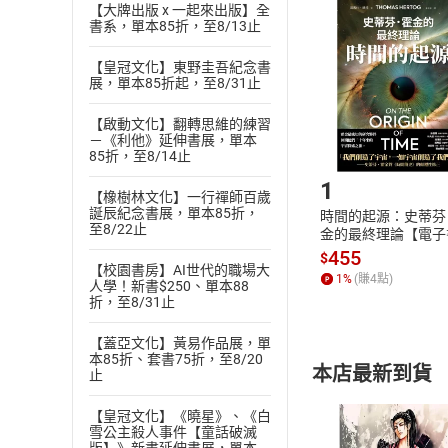
挑選
商
【大牌出版 x 一起來出版】全
書系，單本85折，至8/13止
退貨方式：您
Choose
貨」，本店鋪
【皇冠文化】東野圭吾紀念書
請注意，樂天
展，單本85折起，至8/31止
購書後，
【啟動文化】翻轉思維的練習
－《利他》延伸書展，單本
Step1
85折，至8/14止
1
【橡樹林文化】一行禪師百歲
誕辰紀念書展，單本85折，
時間的起源：史蒂芬
至8/22止
金的最終理論【電子
455
$
【校園書房】AI世代的職場大
1
%
(賺
4
點)
人學！新書$250、單本88
折，至8/31止
【蓋亞文化】黃易作品展，單
本85折、套書75折，至8/20
本店最新到貨
止
【皇冠文化】《曉星》、《白
雪公主殺人事件【童話破滅