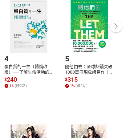
付款
方式
完成
訂單
中點選「瀏覽訂單明細」
>
「申請取消訂單
/
退
Payment
Complete
/退貨。
登入帳號，下載書籍後看書
4
5
6
蛋白質的一生（暢銷改
隨他們去：全球熱銷突破
理當
版）──了解生命活動的
1000萬冊現象級巨作！
快樂
秘密，讀懂生命科學的第
改變千萬人命運的心理技
理解
240
315
30
$
$
$
一本書【電子書】
巧【附放下執念明信片
慮、
1
%
(賺
2
點)
1
%
(賺
3
點)
1
%
圖】【電子書】
書】