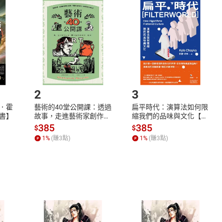
品
放入
購物車
登入
帳號
欲取消訂單或辦理退貨時，請登入樂天市場，並於「我的訂單」
Shopping cart
Login
將依您的申請進行審核，待審核通過後將為您辦理退款事宜。
市場須以整筆訂單為單位進行取消/退貨，恕無法以單支商品取消
如何開始使用？
.選擇閱讀載具
Step2.
2
3
．霍
藝術的40堂公開課：透過
扁平時代：演算法如何限
書】
故事，走進藝術家創作現
縮我們的品味與文化【電
場，看藝術如何誕生、如
子書】
385
385
$
$
何形塑人類生活【電子
1
%
(賺
3
點)
1
%
(賺
3
點)
書】