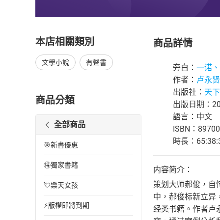
本店相關類別
商品詳情
文學小說
有聲書
旁白：
一诺、
作者：
卢永贤
出版社：
天下
商品分類
出版日期：202
語言：中文
全部商品
ISBN：89700
時長：65:38:
🎯新書優惠
🉐獨家書籍
内容简介：
策划大师郝俊，自
💘樂天女孩
中，郝俊标新立异
⚡版權即將到期
经类书籍。作者卢