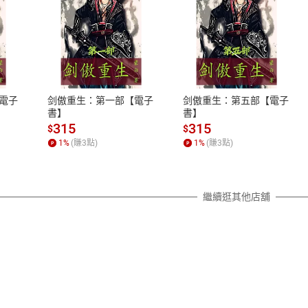
式
退換貨規範
、LINE PAY、AFTEE
本店是否提供消費者保護法七日猶
之權利，遽消費者保護法及通訊交
電子
剑傲重生：第一部【電子
剑傲重生：第五部【電子
除權合理例外情事適用準則，依商
書】
書】
質各有不同規定。詳細退換貨說明
315
315
$
$
照各商品說明。
1
%
(賺
3
點)
1
%
(賺
3
點)
詳細說明
繼續逛其他店舖