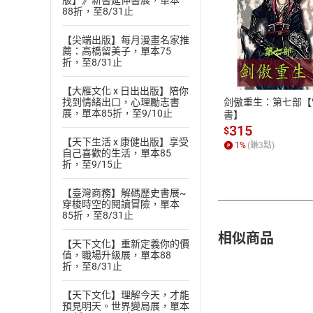
版】》新書延伸書展，單本
88折，至8/31止
【尖端出版】每月漫畫名家推
付款方
薦：高橋留美子，單本75
折，至8/31止
ATM轉帳、信用卡
【大雁文化 x 日出出版】陪你
剑傲重生：第七部【
找到情緒出口，心理勵志書
展，單本85折，至9/10止
書】
315
$
【天下生活 x 康健出版】享受
1
%
(賺
3
點)
自己喜歡的生活，單本85
折，至9/15止
【臺灣商務】解碼歷史書展~
穿梭時空的閱讀冒險，單本
85折，至8/31止
相似商品
【天下文化】重新定義你的價
值，職場升級展，單本88
折，至8/31止
【天下文化】理解今天，才能
預見明天。世界變局展，單本