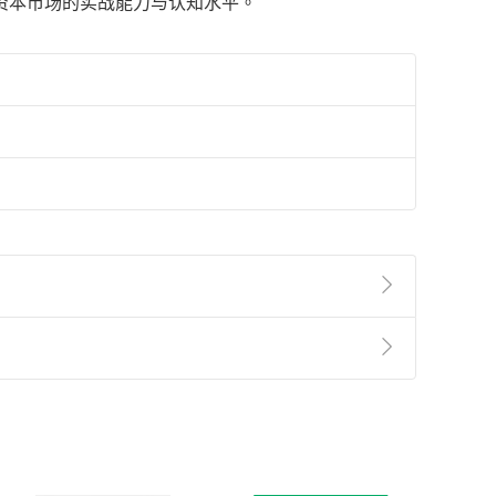
资本市场的实战能力与认知水平。
準則
第
2
條第
5
款之規定，「非以有形媒介提供之數位
，不適用消保法第
19
條第
1
項七日內無條件退貨之規
非以有形媒介提供之數位內容，消費者同意若訂購後