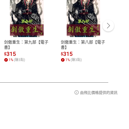
客服資訊
豫期
服務時間：週一到週五 10:00-12:00、
易解
13:00-17:00 (國定假日及例假日休息)
剑傲重生：第九部【電子
剑傲重生：第八部【電子
潜水史
品性
客服電話：0080-1857077
書】
書】
andari
al) Sc
請參
客服信箱：
聯絡店家
315
315
13
$
$
$
r【電
1
%
(賺
3
點)
1
%
(賺
3
點)
1
%
由飛比價格提供的資訊