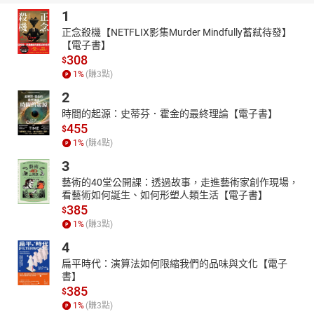
1
動物「猜猜看」Q&A學習單
＋
正念殺機【NETFLIX影集Murder Mindfully蓄弒待發】
【電子書】
中英單字對照
308
$
〔動物類〕〔食物、物品類〕〔遊戲類〕
1
%
(賺
3
點)
＋
1～20，數數看！
2
時間的起源：史蒂芬．霍金的最終理論【電子書】
【有趣的園遊會，全方位培養孩子的5大能力！】
455
$
1
%
(賺
4
點)
1.觀察力：找一找，20隻小青蛙躲在20節車廂的哪裡？觀察力
3
是學習的基礎，配合2～4歲孩子的細微觀察力敏感期，培養孩子的
藝術的40堂公開課：透過故事，走進藝術家創作現場，
觀察力！
看藝術如何誕生、如何形塑人類生活【電子書】
385
$
2.幽默感：小狗賣的熱狗是狗肉做的嗎？愛推糞的糞金龜推的
1
%
(賺
3
點)
圓滾滾地瓜球你敢吃嗎？企鵝賣的霜淇淋竟然是花枝口味？……最天
4
馬行空的想像，最童心可愛的發問，跟著愛吃＆愛發問的青蛙兄弟
一起去逛園遊會吧！
扁平時代：演算法如何限縮我們的品味與文化【電子
書】
385
$
3.聯想力：想想看，如果是貓咪會擺什麼攤子？大貓熊呢？穿
1
%
(賺
3
點)
山甲呢？青蛙呢？不同動物的生態習性，擺出不同的園遊會攤子，