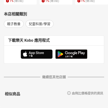
1
%
(賺
3
點)
1
%
(賺
3
點)
1
%
(賺
3
點)
本店相關類別
親子教養
兒童科普/學習
下載樂天 Kobo 應用程式
繼續逛其他店舖
相似商品
由飛比價格提供的資訊