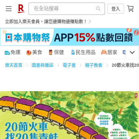
登入
立即加入樂天會員，讓您邊購物邊賺點數！
購物網分類
免運
美食
保健
民生用品
居家
3C
樂天首頁
圖書與雜誌
電子書
親子教養
20節火車找2
天天免運
美食蛋糕
養生保健
民生用品
居家生活
3C家電
運動休閒
親子玩具
女裝
男裝
化妝保養
情趣用品