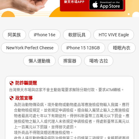
阿美族
iPhone 16e
軟膠玩具
HTC VIVE Eagle
NewYork Perfect Cheese
iPhone 15 128GB
睡眠內衣
懶人運動機
擦窗器
噶嗚·古拉
防詐騙提醒
台灣樂天市場與店家不會主動致電要求解除分期付款、要求ATM轉帳。
政策宣導
為防治動物傳染病，境外動物或動物產品等應施檢疫物輸入我國，應符
合動物檢疫規定，並依規定申請檢疫。擅自輸入屬禁止輸入之應施檢疫
物者最高可處七年以下有期徒刑，得併科新臺幣三百萬元以下罰金。應
施檢疫物之輸入人或代理人未依規定申請檢疫者，得處新臺幣五萬元以
上一百萬元以下罰鍰，並得按次處罰。
境外商品不得隨貨贈送應施檢疫物。
收件人違反動物傳染病防治條例第三十四條第三項規定，未將郵遞寄送