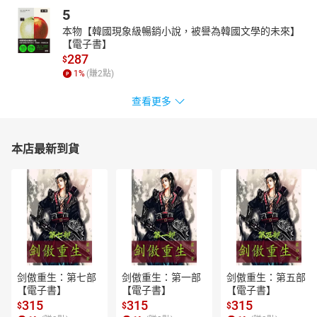
激發孩子聯想力的同時，也能增加孩子的生物知識。
5
本物【韓國現象級暢銷小說，被譽為韓國文學的未來】
4.數學力：20節火車廂找20隻小青蛙，訓練孩子1～20數數的
【電子書】
能力，每一節車廂躲一隻小青蛙，小青蛙的數量也隨之減少成19、
287
$
18、17……5、4、3、2、1，在閱讀有趣故事的同時，也能訓練孩子
1
%
(賺
2
點)
數學加減法的能力。
查看更多
5.英語力：20種動物及園遊會遊戲、食物中英對照，孩子讀繪
本的同時也能提升英文能力。
本店最新到貨
＊適讀年齡：2~6歲親子共讀；7 歲以上自己閱讀
＊附注音
剑傲重生：第七部
剑傲重生：第一部
剑傲重生：第五部
【電子書】
【電子書】
【電子書】
315
315
315
$
$
$