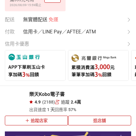
2026/08/09 15:59
截止
配送
無實體配送
免運
付款
信用卡／LINE Pay／AFTEE／ATM
信用卡優惠
樂天Kobo電子書
4.9
(2188)
追蹤
2.4萬
出貨速度
1 天
回應率
57%
追蹤店家
逛店舖