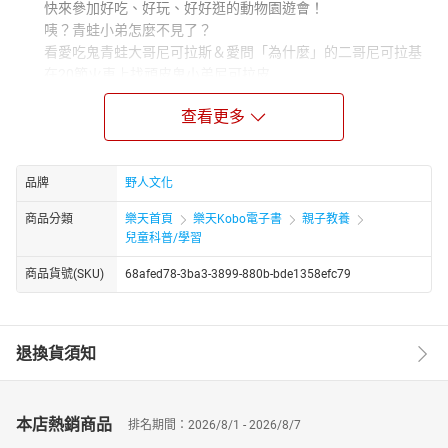
快來參加好吃、好玩、好好逛的動物園遊會！
咦？青蛙小弟怎麼不見了？
看愛吃鬼青蛙大哥尼可拉斯＆愛問「為什麼」的二哥尼可拉基
在20節火車上找頑皮鬼小弟尼可拉皮
查看更多
看可愛的動物們擺攤，盡顯本事！
企鵝、貓咪、小狗、大貓熊、猴子、
蜘蛛、乳牛、小白兔、長臂猿、熊、
品牌
野人文化
糞金龜、無尾熊、錘頭鯊、
商品分類
樂天首頁
樂天Kobo電子書
親子教養
烏龜、穿山甲、豪豬、水獺、大象、八爪章魚、青蛙
兒童科普/學習
猜猜看，20種動物會擺出什麼攤子呢？
商品貨號(SKU)
68afed78-3ba3-3899-880b-bde1358efc79
找找看，20隻小青蛙躲在哪裡？
重現台灣園遊會經典場景，
退換貨須知
各種好吃、好玩的體驗，都在本書
【特別附錄】
本店熱銷商品
動物「連連看」學習遊戲單
排名期間：2026/8/1 - 2026/8/7
＋