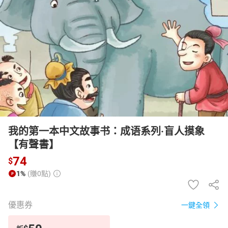
日本購物
電子/紙本書
HOT
我的第一本中文故事书：成语系列·盲人摸象
【有聲書】
74
$
1%
(賺0點)
優惠券
一鍵全領