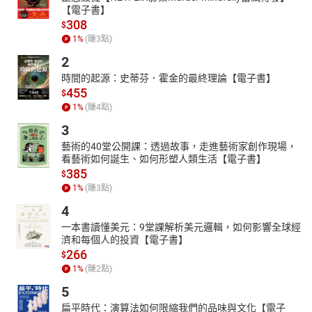
【電子書】
308
$
1
%
(賺
3
點)
2
時間的起源：史蒂芬．霍金的最終理論【電子書】
455
$
1
%
(賺
4
點)
3
藝術的40堂公開課：透過故事，走進藝術家創作現場，
看藝術如何誕生、如何形塑人類生活【電子書】
385
$
1
%
(賺
3
點)
4
一本書讀懂美元：9堂課解析美元邏輯，如何影響全球經
濟和每個人的投資【電子書】
266
$
1
%
(賺
2
點)
5
扁平時代：演算法如何限縮我們的品味與文化【電子