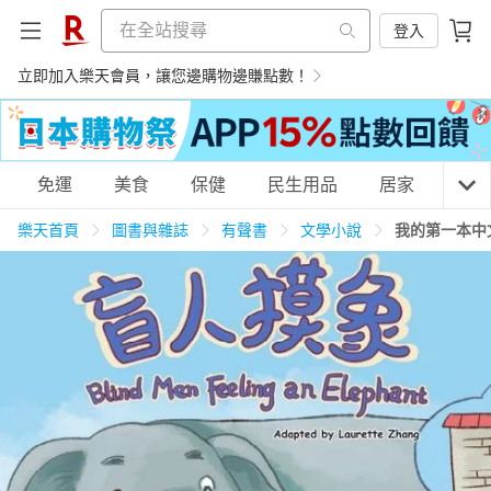
登入
立即加入樂天會員，讓您邊購物邊賺點數！
購物網分類
免運
美食
保健
民生用品
居家
3C
樂天首頁
圖書與雜誌
有聲書
文學小說
我的第一本中
天天免運
美食蛋糕
養生保健
民生用品
居家生活
3C家電
運動休閒
親子玩具
女裝
男裝
化妝保養
情趣用品