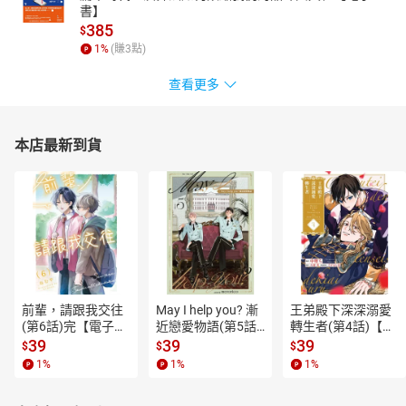
書】
385
$
1
%
(賺
3
點)
查看更多
本店最新到貨
前輩，請跟我交往
May I help you? 漸
王弟殿下深深溺愛
(第6話)完【電子
近戀愛物語(第5話)
轉生者(第4話)【電
書】
【電子書】
子書】
39
39
39
$
$
$
1
%
1
%
1
%