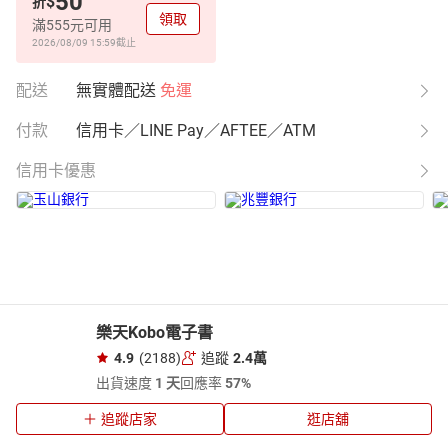
50
$
折
領取
滿555元可用
2026/08/09 15:59
截止
配送
無實體配送
免運
付款
信用卡／LINE Pay／AFTEE／ATM
信用卡優惠
樂天Kobo電子書
4.9
(2188)
追蹤
2.4萬
出貨速度
1 天
回應率
57%
追蹤店家
逛店舖