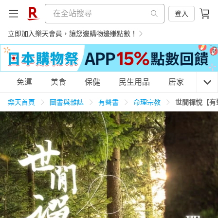
登入
立即加入樂天會員，讓您邊購物邊賺點數！
購物網分類
免運
美食
保健
民生用品
居家
3C
樂天首頁
圖書與雜誌
有聲書
命理宗教
世間禪悅【有
天天免運
美食蛋糕
養生保健
民生用品
居家生活
3C家電
運動休閒
親子玩具
女裝
男裝
化妝保養
情趣用品