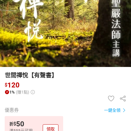
日本購物
電子/紙本書
HOT
世間禪悅【有聲書】
120
$
1%
(賺1點)
優惠券
一鍵全領
50
$
折
領取
滿555元可用