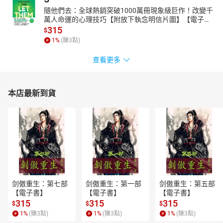
隨他們去：全球熱銷突破1000萬冊現象級巨作！改變千
萬人命運的心理技巧【附放下執念明信片圖】【電子
書】
315
$
1
%
(賺
3
點)
查看更多
本店最新到貨
剑傲重生：第七部
剑傲重生：第一部
剑傲重生：第五部
【電子書】
【電子書】
【電子書】
315
315
315
$
$
$
1
%
(賺
3
點)
1
%
(賺
3
點)
1
%
(賺
3
點)