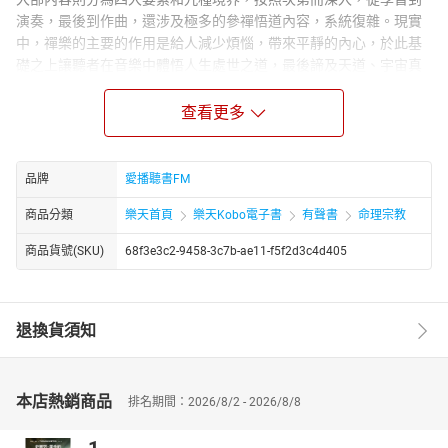
演奏，最後到作曲，還涉及極多的參禪悟道內容，系統復雜。現實
中，禪樂的主要的作用是給人減少煩惱，帶來平靜的內心，於此基
礎之上讓聽者在音樂中體悟人生處世之道，最後諦及天道、宇宙真
理。
查看更多
講者簡介：
聖嚴法師
于少年出家為沙彌，法名常進。1949年，因戰亂還俗，於1960年再
度於東初法師門下，剃度出家，法名聖嚴，法號慧空，承繼臨濟宗
品牌
愛播聽書FM
與曹洞宗法脈。此外，又在靈源法師門下，承繼臨濟宗法脈，法名
商品分類
樂天首頁
樂天Kobo電子書
有聲書
命理宗教
知剛，法號惟柔。赴日本留學，獲得日本立正大學的博士學位，是
臺灣第一位赴日本攻讀博士並順利完成所有學分的華裔出家師父。
商品貨號(SKU)
68f3e3c2-9458-3c7b-ae11-f5f2d3c4d405
在東初法師過世後，承繼為農禪寺住持，並開創臺灣佛教宗派法鼓
山，法鼓山的弟子尊稱為『聖嚴師父』，而各地華人則稱「聖嚴大
師」。
退換貨須知
章節：
世間禪悅-01
世間禪悅-02
本店熱銷商品
排名期間：2026/8/2 - 2026/8/8