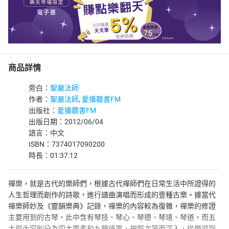
商品詳情
旁白：
聖嚴法師
作者：
聖嚴法師
,
愛播聽書FM
出版社：
愛播聽書FM
出版日期：2012/06/04
語言：中文
ISBN：7374017090200
時長：01:37:12
禪樂，就是古代的樂師們，根據古代禪師們在日常生活中所證得的
人生哲理而創作的詩歌，進行譜曲演唱而形成的壹種古樂。據當代
禪樂師妙及《靈韻樂典》記錄，禪樂的內容較為復雜，禪樂的修證
主要用到的古琴，此中含有琴技、琴心、琴德、琴境、琴道，而五
大部內容則分為四大要素和九種境界，按照次第而深入，從學習到