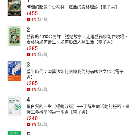
1
時間的起源：史蒂芬．霍金的最終理論【電子書】
455
$
1
%
(賺
4
點)
2
藝術的40堂公開課：透過故事，走進藝術家創作現場，
看藝術如何誕生、如何形塑人類生活【電子書】
385
$
1
%
(賺
3
點)
3
扁平時代：演算法如何限縮我們的品味與文化【電子
書】
385
$
1
%
(賺
3
點)
4
蛋白質的一生（暢銷改版）──了解生命活動的秘密，讀
懂生命科學的第一本書【電子書】
240
$
1
%
(賺
2
點)
5