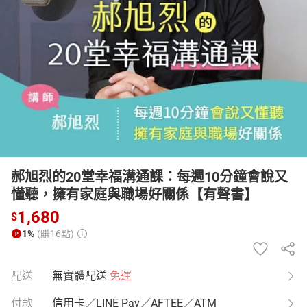
日本購物
電子/紙本書
HOT
郝旭烈的20堂幸福溝通課：每週10分鐘會說又
懂聽，擁有家庭與職場好關係【有聲書】
1,680
$
1%
(賺16點)
配送
無實體配送
免運
付款
信用卡／LINE Pay／AFTEE／ATM