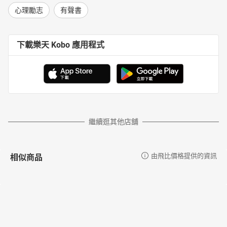
1-4先確認聽，避免誤解：記錄或詢問數字、時間
心理勵志
有聲書
Ch2 說，別人聽到的話
2-1好聲量：調整距離和音量，不要太大或太小
2-2好口齒：張開嘴巴 、分開字句
下載樂天 Kobo 應用程式
2-3好速度：學習斷句和呼吸
2-4好及時：對象準備好，再開始說
Ch3 說，別人聽懂的話
3-1好白話：說12歲小孩聽得懂的話
3-2好類比：用「具體」來解釋
繼續逛其他店舖
3-3好故事：説自己與他人的故事
3-4好反饋：關注表情肢體，直接詢問請教
Ch4 說，別人聽透的話
相似商品
由飛比價格提供的資訊
4-1好數字：説有數字的名詞
4-2好比較：和標準、經驗、平均值進行比較
4-3好決策：成本效益原則
4-4好留白：保留時間讓聽者思考反饋
Ch5 說，別人聽進的話