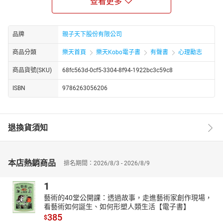
哈佛大學一項長達75年的「快樂」研究指出，美好人生建立於良好
查看更多
關係。
而良好關係需要「溝通」來維繫。
品牌
親子天下股份有限公司
郝哥教你20個幸福溝通心法，
停止不合宜的說話方式，消除對彼此的誤解，
商品分類
樂天首頁
樂天Kobo電子書
有聲書
心理勵志
積極創造正向表達並相互信任的生活。
商品貨號(SKU)
68fc563d-0cf5-3304-8f94-1922bc3c59c8
你可能熟知的是穿著西裝筆挺、傳授財務思維，馳騁效率商場的郝
ISBN
9786263056206
哥，但是，你可能並不熟悉郝哥較少為人所知的另一面：他因為想
幫助好友樂團宣傳，而開設了Podcast頻道；
熱衷於帶著孩子學習財商、舞蹈、騎車跑步、鐵人三項，是一位愛
家、愛生活的郝爸爸！
退換貨須知
＊＊＊
20堂幸福溝通課著眼於兩大重點：第一，説別人聽得懂的；第二，
聽懂別人說的。
本店熱銷商品
排名期間：2026/8/3 - 2026/8/9
郝哥以淺顯易懂、平易近人的授課形式，逐步堆疊溝通心法，帶領
1
實踐「如何聽」及「如何說 」，從此讓對方想聽、聽得清楚、聽
懂、聽透、聽進去！
藝術的40堂公開課：透過故事，走進藝術家創作現場，
看藝術如何誕生、如何形塑人類生活【電子書】
＊＊＊
385
$