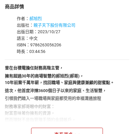
商品詳情
作者：
郝旭烈
出版社：
親子天下股份有限公司
出版日期：2023/10/27
語言：中文
ISBN：9786263056206
時長：03:44:56
曾在台積電擔任財務高階主管，
擁有超過30年的商場智慧的郝旭烈(郝哥)，
10年前棄千萬年薪，找回職場、家庭與健康兼顧的甜蜜點。
這次，他首度淬煉3600個日子以來的家庭、生活智慧，
引領我們踏入一場職場與家庭都受用的幸福溝通旅程
財務專家郝哥眼中的財富：
財富意味著你擁有的資源，
然而理財不是指管理手頭的金錢帳戶，
而是在管理人生！