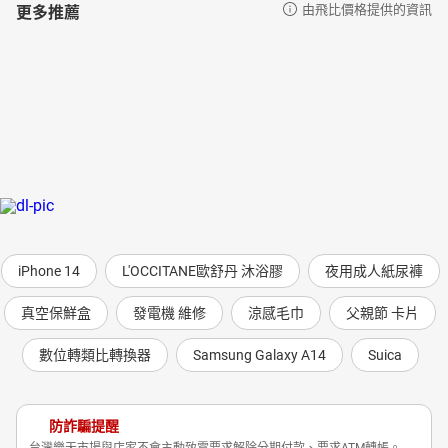
更多推薦
由飛比價格提供的資訊
5-1好口氣：軟一點、慢一點
5-2好態度：表情和緩輕鬆 、眼神關注聽者
5-3好用詞：五種正面詞語
5-4好幽默：嘲笑自己，勿笑他人
iPhone 14
L'OCCITANE歐舒丹 沐浴膠
夜用成人紙尿褲
真空保鮮盒
發電機 維修
涼感毛巾
父親節 卡片
數位轉類比轉換器
Samsung Galaxy A14
Suica
防詐騙提醒