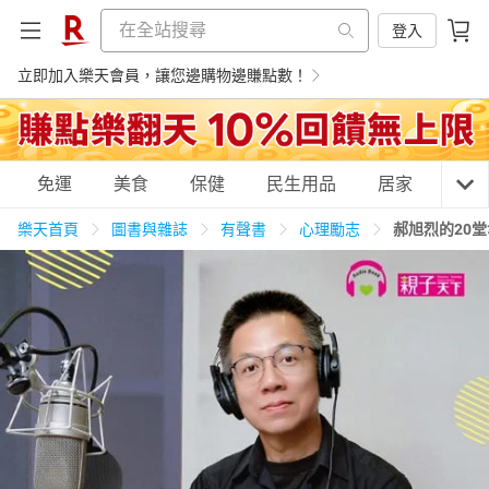
登入
立即加入樂天會員，讓您邊購物邊賺點數！
購物網分類
免運
美食
保健
民生用品
居家
3C
樂天首頁
圖書與雜誌
有聲書
心理勵志
郝旭烈的20
天天免運
美食蛋糕
養生保健
民生用品
居家生活
3C家電
運動休閒
親子玩具
女裝
男裝
化妝保養
情趣用品