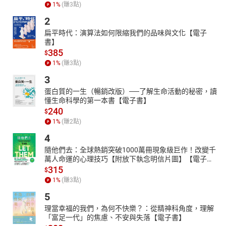
本課程共分為五個部分，第一部分從「聽」開始，詳細說明如何抓
1
%
(賺
3
點)
住內容，以及表情尊重同時，也要避免誤解。接續內容包含具體說
2
明包含口齒清晰度、聲音大小、語速等的掌握方法，並著重說出好
扁平時代：演算法如何限縮我們的品味與文化【電子
故事、如何決策等，在此課程中也搭配有20個可幫助自己的日常練
書】
習，跟著郝哥的腳步，每一天都能有所思考與實踐，逐步前進，功
385
$
力大增指日可待！
1
%
(賺
3
點)
郝哥提出自身完賽超級鐵人三項的寶貴經驗，可從中獲得溝通表達
3
的啟發，也分享了他對脫口秀、相聲的喜好，以及他是如何藉此提
蛋白質的一生（暢銷改版）──了解生命活動的秘密，讀
升自己幸福溝通的能力。
懂生命科學的第一本書【電子書】
＊＊＊
240
$
適合對象
1
%
(賺
2
點)
◎想讓自己更有影響力的一般大眾
4
◎想學習與他人自然互動的方式、有效方式了解他人
隨他們去：全球熱銷突破1000萬冊現象級巨作！改變千
萬人命運的心理技巧【附放下執念明信片圖】【電子
◎利用幸福溝通建立信任，改善職場與家庭生活氛圍
書】
315
$
課程特色
1
%
(賺
3
點)
◎用財務專家的商場智慧、邏輯思維來溝通，理解彼此，建立良好
5
關係
理當幸福的我們，為何不快樂？：從精神科角度，理解
◎五個單元，20堂課：讓對方想聽、聽得清楚、聽懂、聽透、聽進
「富足一代」的焦慮、不安與失落【電子書】
去！