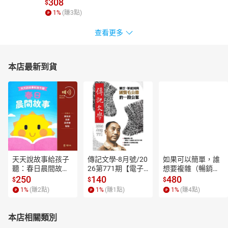
308
$
◎一週一次10分鐘，加上課後練習，知行合一，強化學習
1
%
(賺
3
點)
一週一次10分鐘，聽郝哥指點迷津，
查看更多
每天一次練起來，成就你的幸福溝通！
練習→找一個朋友請他自我介紹，或看一本書，利用三數法則，歸
納你聽到那三個重點。
本店最新到貨
練習→試著用斷句還有呼吸方式錄下自己說話的速度，看看是否聽
起來更加令人舒服。
練習→試著把一個自己也不懂的概念，在搞懂之後，用簡單白話方
式說給不理解的人聽。
練習→試著找一個自己工作上的專業，用「類比」的方式分享給別
人聽。
練習→試著以「健康是最重要的財富」為題，說一篇故事來陳述健
天天說故事給孩子
傳記文學-8月號/20
如果可以簡單，誰
康的重要性。
聽：春日晨間故事
26第771期【電子
想要複雜（暢銷經
Ch1 聽，別人說完再說
【有聲書】
書】
典新編版）【電子
250
140
480
$
$
$
書】
1-1先認真聽，抓住內容：利用三數法則
1
%
(賺
2
點)
1
%
(賺
1
點)
1
%
(賺
4
點)
1-2先禮貌聽，表情尊重：微笑點頭，眼神專注
1-3先感受聽，確認目的：五個提問追根究底
本店相關類別