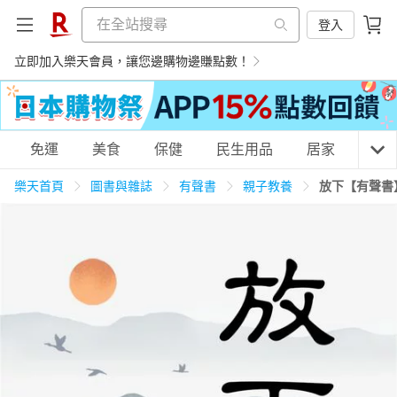
登入
立即加入樂天會員，讓您邊購物邊賺點數！
購物網分類
免運
美食
保健
民生用品
居家
3C
樂天首頁
圖書與雜誌
有聲書
親子教養
放下【有聲書
天天免運
美食蛋糕
養生保健
民生用品
居家生活
3C家電
運動休閒
親子玩具
女裝
男裝
化妝保養
情趣用品