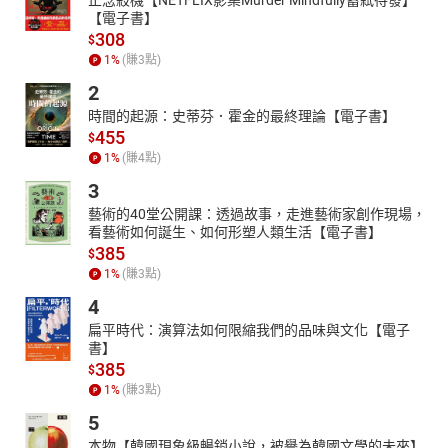
【電子書】
308
$
1
%
(賺
3
點)
2
時間的起源：史蒂芬．霍金的最終理論【電子書】
455
$
1
%
(賺
4
點)
3
藝術的40堂公開課：透過故事，走進藝術家創作現場，
看藝術如何誕生、如何形塑人類生活【電子書】
385
$
1
%
(賺
3
點)
4
扁平時代：演算法如何限縮我們的品味與文化【電子
書】
385
$
1
%
(賺
3
點)
5
本物【韓國現象級暢銷小說，被譽為韓國文學的未來】