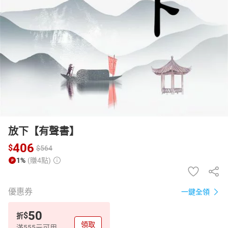
日本購物
電子/紙本書
HOT
放下【有聲書】
406
$
$
564
1%
(賺4點)
優惠券
一鍵全領
50
$
折
領取
滿555元可用