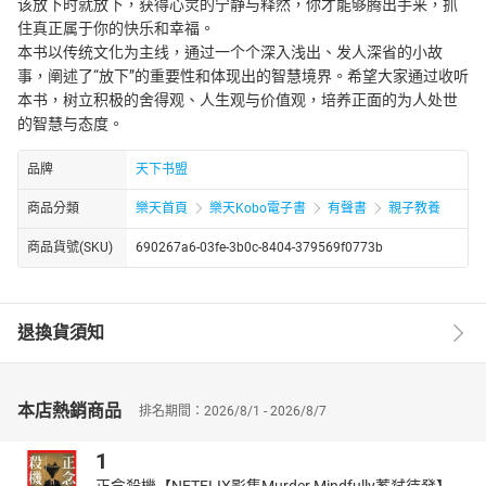
该放下时就放下，获得心灵的宁静与释然，你才能够腾出手来，抓
住真正属于你的快乐和幸福。
本书以传统文化为主线，通过一个个深入浅出、发人深省的小故
事，阐述了“放下”的重要性和体现出的智慧境界。希望大家通过收听
本书，树立积极的舍得观、人生观与价值观，培养正面的为人处世
的智慧与态度。
品牌
天下书盟
商品分類
樂天首頁
樂天Kobo電子書
有聲書
親子教養
商品貨號(SKU)
690267a6-03fe-3b0c-8404-379569f0773b
退換貨須知
本店熱銷商品
排名期間：2026/8/1 - 2026/8/7
1
正念殺機【NETFLIX影集Murder Mindfully蓄弒待發】