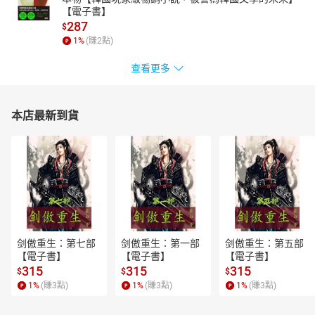
【電子書】
287
$
1
%
(賺
2
點)
查看更多
本店最新到貨
剑傲重生：第七部
剑傲重生：第一部
剑傲重生：第五部
【電子書】
【電子書】
【電子書】
315
315
315
$
$
$
1
%
(賺
3
點)
1
%
(賺
3
點)
1
%
(賺
3
點)