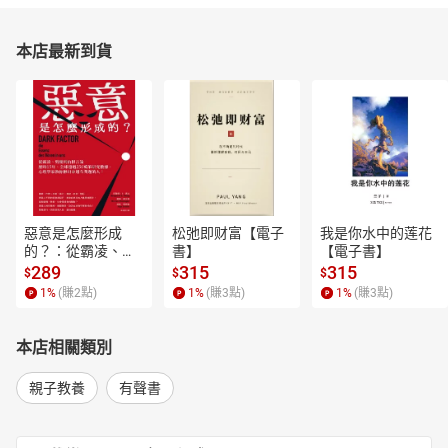
本店最新到貨
惡意是怎麼形成
松弛即财富【電子
我是你水中的莲花
的？：從霸凌、劈
書】
【電子書】
腿到仇恨言論，歷
289
315
315
$
$
$
時15年、全球超過
1
%
(賺
2
點)
1
%
(賺
3
點)
1
%
(賺
3
點)
250萬筆研究數
據，心理學家教你
揪出身邊有問題的
本店相關類別
人！【電子書】
親子教養
有聲書