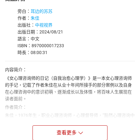
旁白：
耳边的苏苏
作者：
朱佳
出版社：
中视视界
出版日期：2024/08/21
語言：中文
ISBN：8970000017233
時長：08:00:31
内容简介：
《女心理咨询师的日记（自我治愈心理学）》是一本女心理咨询师
的手记，记载了作者朱佳在从业十年间所接手的部分案例以及自身
在心理咨询中的意识初萌、逐渐成长以及体悟，将百味人生展现在
读者面前。
作者简介：
朱佳，1976年生，职业心理咨询师，心理督导师，“豁然心理咨询中
心”首席咨询师。11年咨询师生涯，7501小时以上累计咨询时间。
身为心理咨询行业翘楚，自称票友作家，曾出版《心迹》、《一
查看更多
年》等畅销书，接受中央人民广播电台、《扬子晚报》等多家知名