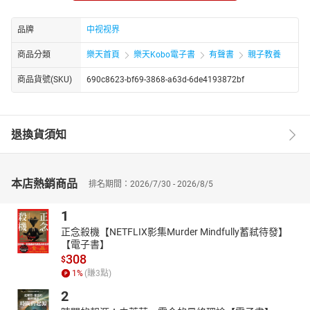
媒体专访，公众关注度极高。
主播简介：
品牌
中视视界
知名主播，有声作品《灵魂摆渡人：重口味心理咨询实录》《女心
商品分類
樂天首頁
樂天Kobo電子書
有聲書
親子教養
理咨询师的日记》
商品貨號(SKU)
690c8623-bf69-3868-a63d-6de4193872bf
退換貨須知
本店熱銷商品
排名期間：2026/7/30 - 2026/8/5
1
正念殺機【NETFLIX影集Murder Mindfully蓄弒待發】
【電子書】
308
$
1
%
(賺
3
點)
2