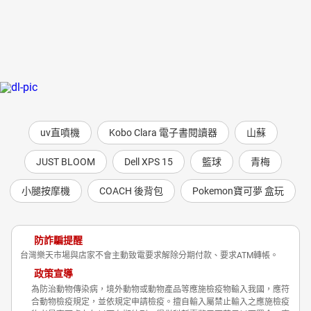
uv直噴機
Kobo Clara 電子書閱讀器
山蘇
JUST BLOOM
Dell XPS 15
籃球
青梅
小腿按摩機
COACH 後背包
Pokemon寶可夢 盒玩
防詐騙提醒
台灣樂天市場與店家不會主動致電要求解除分期付款、要求ATM轉帳。
政策宣導
為防治動物傳染病，境外動物或動物產品等應施檢疫物輸入我國，應符
合動物檢疫規定，並依規定申請檢疫。擅自輸入屬禁止輸入之應施檢疫