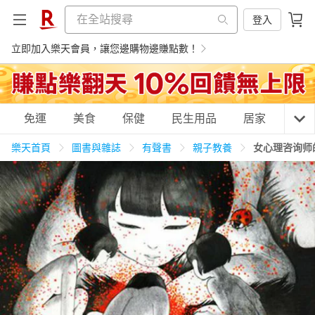
登入
立即加入樂天會員，讓您邊購物邊賺點數！
購物網分類
免運
美食
保健
民生用品
居家
3C
樂天首頁
圖書與雜誌
有聲書
親子教養
女心理咨询师
天天免運
美食蛋糕
養生保健
民生用品
居家生活
3C家電
運動休閒
親子玩具
女裝
男裝
化妝保養
情趣用品