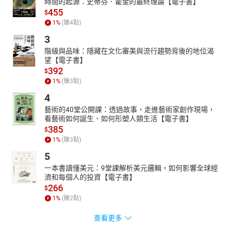
時間的起源：史蒂芬．霍金的最終理論【電子書】
455
$
1
%
(賺
4
點)
3
階級與品味：隱藏在文化審美與流行趨勢背後的地位渴
望【電子書】
392
$
1
%
(賺
3
點)
4
藝術的40堂公開課：透過故事，走進藝術家創作現場，
看藝術如何誕生、如何形塑人類生活【電子書】
385
$
1
%
(賺
3
點)
5
一本書讀懂美元：9堂課解析美元邏輯，如何影響全球經
濟和每個人的投資【電子書】
266
$
1
%
(賺
2
點)
查看更多