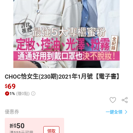
日本購物
電子/紙本書
HOT
CHOC恰女生(230期)2021年1月號【電子書】
69
$
1%
(賺0點)
優惠券
一鍵全領
50
$
折
領取
滿555元可用