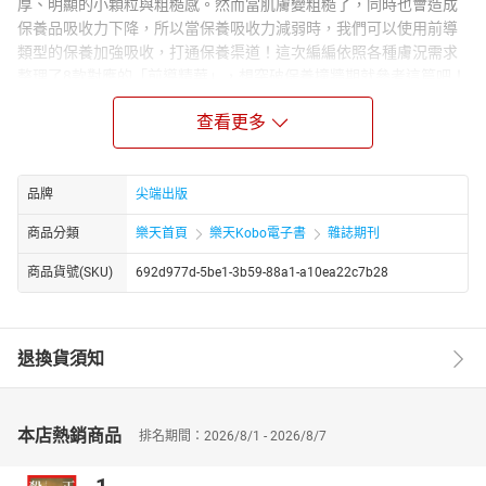
厚、明顯的小顆粒與粗糙感。然而當肌膚變粗糙了，同時也會造成
保養品吸收力下降，所以當保養吸收力減弱時，我們可以使用前導
類型的保養加強吸收，打通保養渠道！這次編編依照各種膚況需求
整理了8款對應的「前導精華」，想突破保養撞牆期就參考這篇吧！
網評最熱5款「草莓蛋糕」夢幻實測！
查看更多
深法、微甜室...其中這款的草莓顆數讓人驚呆
一到冬天，各家甜點與餐飲紛紛推出盛大草莓季新品，甜點控們最
愛的甜點換上了粉色外衣，一顆顆鮮甜紅豔的草莓如繁花盛開在蛋
品牌
尖端出版
糕上，香味撲鼻，看了都要眼冒愛心。這次編輯精選出2020年底到
2021年網路熱度最高的5款草莓蛋糕，各家的蛋糕風格、口感、草
商品分類
樂天首頁
樂天Kobo電子書
雜誌期刊
莓數量都各有不同的完美比例，外型更堪稱藝術品等級！
商品貨號(SKU)
692d977d-5be1-3b59-88a1-a10ea22c7b28
低預算四萬！BURBERRY夢幻色號『#柔焦寶寶粉』
TB、小水桶、Pocket經典包秒結帳！
哪一款BURBERRY是妳心中的首款夢幻手袋呢？深受時尚名人們喜
退換貨須知
愛的TB Bag、Pocket、水桶包等，每只包款都擁有超高實用性與看
不膩的絕美外觀，近期BURBERRY更推出一系列柔焦霧粉色，經典
款都染上了這個優雅又有質感的粉紅色，快看看是否有妳心中最愛
的那款包吧！
本店熱銷商品
排名期間：2026/8/1 - 2026/8/7
買前必看！
VANS爆人氣新款『奶茶色球鞋TOP3』版型、顯瘦總評！