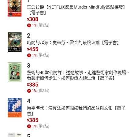
1
正念殺機【NETFLIX影集Murder Mindfully蓄弒待發】
鞋櫃必備國民球鞋即將換人當了！以往說到鞋櫃基本球鞋絕對會想
【電子書】
到白球鞋，但最近取而代之的是擁有超高搭配性與耐髒的「奶茶
308
$
色」鞋款，本次的LOOKin神級單品實測，嚴選了人氣品牌VANS中
1
%
(賺
3
點)
的三大經典奶茶色球鞋，針對版型、價格、搭配完整評測，入手第
2
一雙奶茶色球鞋前必看！
時間的起源：史蒂芬．霍金的最終理論【電子書】
【最強５大專櫃蜜粉】評比推薦！
455
定妝、控油、光澤、粉霧全紀錄～通通好用到戴口罩也決不脫妝！
$
1
%
(賺
4
點)
蜜粉可說是女生上妝必備的好夥伴，不只能達到完美的持妝效果，
3
也能做到毛孔修飾、細緻膚質的作用，有一個好用的蜜粉，可說精
緻的妝容就已成功一半！這次小編特別找出網評熱夯的５大專櫃蜜
藝術的40堂公開課：透過故事，走進藝術家創作現場，
粉，作為本次的神級評比實測，希望藉由這次的介紹，大家可以從
看藝術如何誕生、如何形塑人類生活【電子書】
385
中找到適合自己的一品喔～
$
1
%
(賺
3
點)
NT.萬元初隱藏爆款！
2021【COACH小相機包包】可以肩揹手拎、容量也超完美♥
4
COACH包包一直都很受到台女子的喜歡，簡約俐落的耐看風格、充
扁平時代：演算法如何限縮我們的品味與文化【電子
書】
滿都會質感又兼顧搭配性，讓各種風格的打扮都能輕鬆駕馭，最近
385
$
COACH櫃上又默默上架一款隱藏版新品詢問度超高，可愛精巧的
1
%
(賺
3
點)
ALIE相機包，連價格也超親民！
5
LV包包新爆款！櫃上超熱賣「隱藏版WOC」推薦清單