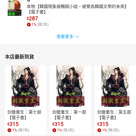
達芙妮、Pochette Félicie都經典必收♥
本物【韓國現象級暢銷小說，被譽為韓國文學的未來】
【電子書】
LOUIS VUITTON以十足經典而雋永的設計擄獲了一票女子芳心，而
287
$
在最受歡迎的Monogram塗層帆布材質包款之外，WOC鏈帶錢包也
1
%
(賺
2
點)
是LV結帳率非常高的款式，超乎想像的足夠容量搭配較無負擔的討
喜價格，令人忍不住想入手珍藏。LV爆款鏈帶錢包DAUPHINE、
查看更多
FÉLICIE POCHETTE、MYLOCKME CHAIN POCHETTE...新隱藏版清
單一次整理。點這邊還能看更多精品WOC包款~
詢問度爆高７款「香氛身體乳／護手霜」推薦！
本店最新到貨
保濕又超持香，不著痕跡散發質感香氣！
最高竿的用香方式，就是不著痕跡的散發出自然宜人的舒服香氣！
除了噴香水、髮香噴霧，也可以運用「香氛身體保養」帶出溫柔質
感香～不管是香氛護手霜、香氛身體乳都是很不錯的選擇，既可以
保養肌膚、揮別乾燥粗糙感，零距離感的淡香讓人更想向妳靠近♥
剑傲重生：第七部
剑傲重生：第一部
剑傲重生：第五部
【電子書】
【電子書】
【電子書】
315
315
315
$
$
$
1
%
(賺
3
點)
1
%
(賺
3
點)
1
%
(賺
3
點)