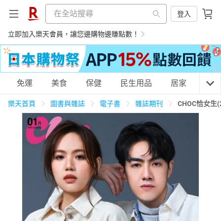
登入
立即加入樂天會員，讓您邊購物邊賺點數！
購物網分類
免運
美食
保健
民生用品
居家
3C
樂天首頁
圖書與雜誌
電子書
雜誌期刊
CHOC恰女生(
天天免運
美食蛋糕
養生保健
民生用品
居家生活
3C家電
運動休閒
親子玩具
女裝
男裝
化妝保養
情趣用品