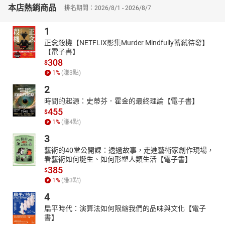
本店熱銷商品
排名期間：2026/8/1 - 2026/8/7
▎數據與案例：經濟學視角的深入探索
全書運用了豐富的數據與案例來佐證觀點，例如各國在不同階段的
1
人口政策對經濟發展的影響、人口結構變化對社會支出的挑戰，以
及人工智慧對勞動市場的潛在衝擊。這些實證分析使本書不僅具有
正念殺機【NETFLIX影集Murder Mindfully蓄弒待發】
【電子書】
理論深度，更為實用性決策提供了依據。
308
$
本書特色：本書探討人口變遷與經濟的相互關係，從婚姻、勞動
1
%
(賺
3
點)
力、教育、老齡化等視角揭示生育率下降、高齡化及技術進步對經
2
濟的影響。作者結合理論與現實，分析邊際效用遞減、人力資本轉
型，提出提升人力資本、完善保障等對策。以經濟學視角清晰呈現
時間的起源：史蒂芬．霍金的最終理論【電子書】
455
人口與經濟平衡，兼具理論深度和實用價值，是探討經濟轉型的必
$
讀之作。
1
%
(賺
4
點)
3
藝術的40堂公開課：透過故事，走進藝術家創作現場，
看藝術如何誕生、如何形塑人類生活【電子書】
385
$
1
%
(賺
3
點)
4
扁平時代：演算法如何限縮我們的品味與文化【電子
書】