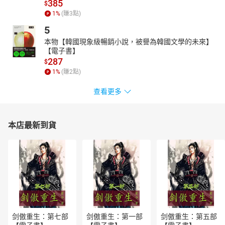
385
$
1
%
(賺
3
點)
5
本物【韓國現象級暢銷小說，被譽為韓國文學的未來】
【電子書】
287
$
1
%
(賺
2
點)
查看更多
本店最新到貨
剑傲重生：第七部
剑傲重生：第一部
剑傲重生：第五部