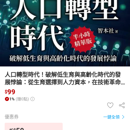
日本購物
電子/紙本書
HOT
人口轉型時代！破解低生育與高齡化時代的發
展悖論：從生育選擇到人力資本，在技術革命
與人口結構巨變中重塑全球競爭格局【有聲
99
$
書】
1%
(賺0點)
優惠券
一鍵全領