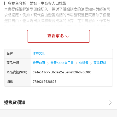
▎多視角分析：婚姻、生育與人口挑戰
本書從婚姻經濟學開始切入，探討了婚姻制度的演變如何與經濟需
求相適應。例如，現代自由戀愛婚姻的市場發現過程既反映了個體
選擇自由，也呈現出風險和機會成本的博弈。在生育層面，作者分
析了生育率下降與經濟發展的關聯性，並指出邊際效用遞減和生育
成本上升是全球低生育率的主要因素。本書還從不同國家的生育政
查看更多
策中總結經驗，對低生育率社會的應對措施進行了理性分析。
▎尋找平衡的路徑：老齡化社會與經濟挑戰
針對老齡化社會帶來的壓力，本書提出了一系列應對策略，包括延
品牌
沐燁文化
遲退休、強化養老保障和降低養育成本等。特別是在老齡化與技術
進步的雙重背景下，作者從提高人力資本的角度指出了突破經濟瓶
商品分類
樂天首頁
樂天Kobo電子書
有聲書
商業理財
頸的方向。例如，如何利用科技進步彌補勞動力不足，如何透過教
商品貨號(SKU)
694e041c-f750-3ea2-95e4-9fb96070699c
育提升年輕一代的競爭力，這些都是老齡化時代實現經濟平衡的重
要課題。
ISBN
9786267628898
▎經濟轉型的必然：從人口紅利到人力資本
作者用生動的案例和數據，闡述了人口紅利的結束和人力資本提升
之間的關係。在經濟發展進入轉型階段後，單純依靠人口數量成長
退換貨須知
已無法支持經濟的持續繁榮，必須透過提升人力資本來增強國家競
爭力。本書指出優化教育資源配置、提高技術創新能力，將成為推
動經濟結構轉型的核心動力。