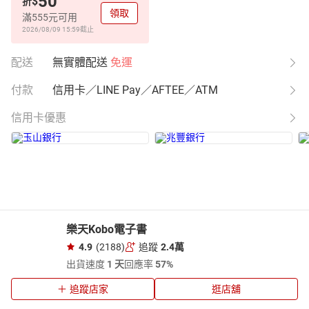
50
$
折
領取
滿555元可用
2026/08/09 15:59
截止
配送
無實體配送
免運
付款
信用卡／LINE Pay／AFTEE／ATM
信用卡優惠
樂天Kobo電子書
4.9
(2188)
追蹤
2.4萬
出貨速度
1 天
回應率
57%
追蹤店家
逛店舖