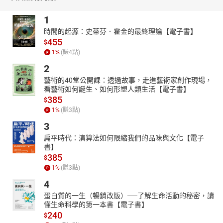
起製作廣播劇，從構思故事、對白，到錄音都是他們一手包辦，也
慢慢培養出對聲音的興趣。畢業後在Bravo FM91.3電台擔任節目製
1
作和後製的工作，想擔任DJ的她選擇了另一條關於聲音的夢，就是
時間的起源：史蒂芬．霍金的最終理論【電子書】
當配音員。在接受訪談時，她提到會有人時不時對配音員的辛酸投
455
$
以冷言冷語，認為不能因為原音好聽就表示配音的成果不好，因為
1
%
(賺
4
點)
每種語言都有自己的音調和文化。動畫《寶石之國》是她印象深刻
2
的作品，因為是她第一次在有人氣的作品擔任要角，而且還挑戰自
己不擅長的柔弱角色。最滿意的是在《格林一家進城趣》中聲演提
藝術的40堂公開課：透過故事，走進藝術家創作現場，
看藝術如何誕生、如何形塑人類生活【電子書】
莉，其友人對她表示「這是妳錄過最棒的角色」，完完全全相信她
385
$
講中文就是這個樣子。楊詩穎說，配音員其實也有帶給她一些好
1
%
(賺
3
點)
處，在每次介紹自己的職業時旁人會投以羨慕的眼光，而且看到自
己配音的作品時也會有成就感。
3
代表作： 鑽石（寶石之國）、茂野大吾（棒球大聯盟2nd）、釘崎
扁平時代：演算法如何限縮我們的品味與文化【電子
野薔薇（咒術迴戰）
書】
385
$
1
%
(賺
3
點)
4
蛋白質的一生（暢銷改版）──了解生命活動的秘密，讀
懂生命科學的第一本書【電子書】
240
$