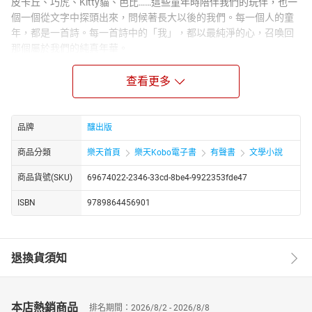
皮卡丘、巧虎、Kitty貓、芭比……這些童年時陪伴我們的玩伴，也一
個一個從文字中探頭出來，問候著長大以後的我們。每一個人的童
年，都是一首詩。每一首詩中的「我」，都以最純淨的心，召喚回
那個屬於我們的純真年華。
【作者簡介】
查看更多
洪淑苓
現任臺灣大學中文系教授。曾獲全國學生文學獎、臺大現代詩獎、
教育部文藝創作獎、臺北文學獎、優秀青年詩人獎、詩歌藝術創作
獎等。從大學時代開始寫童詩，崇拜安徒生，想當兒童文學家。在
品牌
釀出版
臺大第一首發表的童詩是〈教室裡的小鳥〉，而〈起床〉獲得1984
商品分類
樂天首頁
樂天Kobo電子書
有聲書
文學小說
年臺大現代詩獎第一名，此後開始在民生報、國語日報發表童詩、
少年詩。曾擔任兒童文學牧笛獎評審、好書大家讀評選委員。著有
商品貨號(SKU)
69674022-2346-33cd-8be4-9922353fde47
專書《現代詩新版圖》等多部，詩集《預約的幸福》，散文集《深
ISBN
9789864456901
情記事》、《傅鐘下的歌唱》、《扛一棵樹回家》、《誰寵我，像
十七歲的女生》。2016年同步出版童詩集《魚缸裡的貓》、詩集
《尋覓，在世界的裂縫》、散文集《騎在雲的背脊上》及詩論《孤
獨與美――臺灣現代詩九家論》。
退換貨須知
【朗讀者簡介】
楊詩穎
銘傳大學廣電系畢業。大學時期擔任校內廣播電台助理，跟同學一
本店熱銷商品
排名期間：2026/8/2 - 2026/8/8