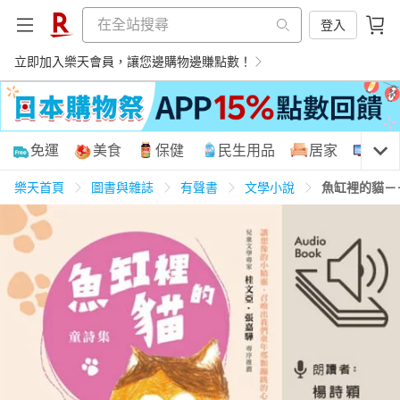
登入
立即加入樂天會員，讓您邊購物邊賺點數！
購物網分類
免運
美食
保健
民生用品
居家
3C
樂天首頁
圖書與雜誌
有聲書
文學小說
魚缸裡的貓－
天天免運
美食蛋糕
養生保健
民生用品
居家生活
3C家電
運動休閒
親子玩具
女裝
男裝
化妝保養
情趣用品