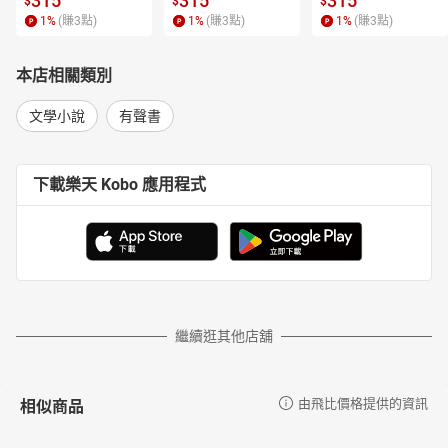
315
315
315
$
$
$
1
%
(賺
3
點)
1
%
(賺
3
點)
1
%
(賺
3
點)
本店相關類別
文學小說
有聲書
下載樂天 Kobo 應用程式
繼續逛其他店舖
相似商品
由飛比價格提供的資訊