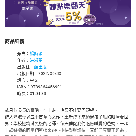
商品詳情
旁白：
楊詩穎
作者：
洪淑苓
出版社：
釀出版
出版日期：2022/06/30
語言：中文
ISBN：9789864456901
時長：01:04:33
歲月似長長的臺階，往上走，也忍不住要回頭望。
詩人洪淑苓以五十首童心之作，重新蹲下來透過孩子般的眼睛看世
界：學校裡寫滿黑板的老師、每天催促我們吃飯睡覺的爸媽、一起
上課遊戲的同學們所帶來的小小快樂與煩惱，又鮮活真實了起來；