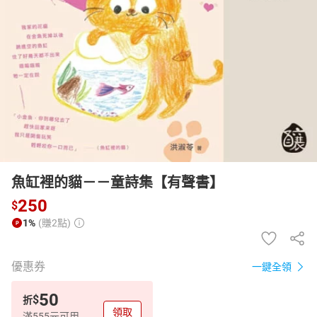
日本購物
電子/紙本書
HOT
魚缸裡的貓－－童詩集【有聲書】
250
$
1%
(賺2點)
優惠券
一鍵全領
50
$
折
領取
滿555元可用