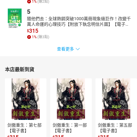
1
%
(賺
2
點)
5
隨他們去：全球熱銷突破1000萬冊現象級巨作！改變千
萬人命運的心理技巧【附放下執念明信片圖】【電子
書】
315
$
1
%
(賺
3
點)
查看更多
本店最新到貨
剑傲重生：第七部
剑傲重生：第一部
剑傲重生：第五部
【電子書】
【電子書】
【電子書】