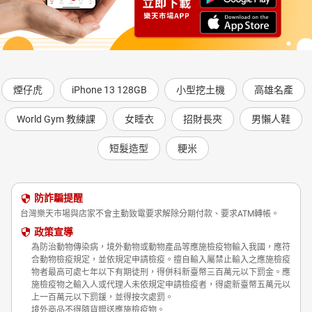
煙仔虎
iPhone 13 128GB
小型挖土機
高雄名產
World Gym 教練課
女睡衣
招財長夾
男懶人鞋
短髮造型
粳米
防詐騙提醒
台灣樂天市場與店家不會主動致電要求解除分期付款、要求ATM轉帳。
政策宣導
為防治動物傳染病，境外動物或動物產品等應施檢疫物輸入我國，應符
合動物檢疫規定，並依規定申請檢疫。擅自輸入屬禁止輸入之應施檢疫
物者最高可處七年以下有期徒刑，得併科新臺幣三百萬元以下罰金。應
施檢疫物之輸入人或代理人未依規定申請檢疫者，得處新臺幣五萬元以
上一百萬元以下罰鍰，並得按次處罰。
境外商品不得隨貨贈送應施檢疫物。