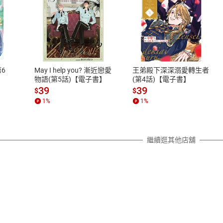
式
退換貨規範
、LINE PAY、AFTEE
本店是否提供消費者保護法七日猶
之權利，遽消費者保護法及通訊交
6
May I help you? 漸近戀愛
王弟殿下深深溺愛轉生者
除權合理例外情事適用準則，依商
物語(第5話)【電子書】
(第4話)【電子書】
質各有不同規定。詳細退換貨說明
39
39
$
$
照各商品說明。
1
%
1
%
詳細說明
繼續逛其他店舖