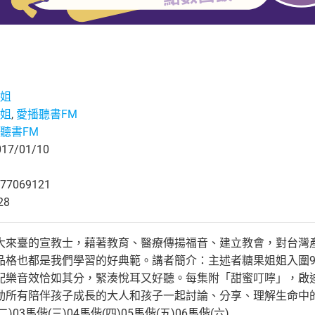
姐
姐
,
愛播聽書FM
聽書FM
7/01/10
77069121
28
大來臺的宣教士，藉著教育、醫療傳揚福音、建立教會，對台灣
品格也都是我們學習的好典範。講者簡介：主述者糖果姐姐入圍9
配樂音效恰如其分，緊湊悅耳又好聽。每集附「甜蜜叮嚀」，啟
動所有陪伴孩子成長的大人和孩子一起討論、分享、理解生命中
二)03馬偕(三)04馬偕(四)05馬偕(五)06馬偕(六)