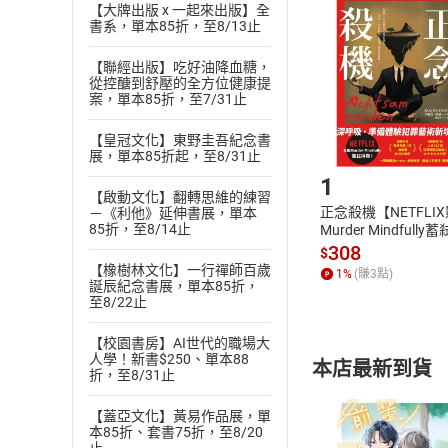
挑選
商
【大牌出版 x 一起來出版】全
退貨方式：您
書系，單本85折，至8/13止
Choose
貨」，本店鋪
【聯經出版】吃好油降血糖，
請注意，樂天
從控醣到舒壓的全方位健康提
購書後，
案，單本85折，至7/31止
【皇冠文化】東野圭吾紀念書
Step1
展，單本85折起，至8/31止
1
【啟動文化】翻轉思維的練習
正念殺機【NETFLI
－《利他》延伸書展，單本
85折，至8/14止
Murder Mindfully
發】【電子書】
308
$
【橡樹林文化】一行禪師百歲
1
%
(賺
3
點)
誕辰紀念書展，單本85折，
至8/22止
【校園書房】AI世代的職場大
人學！新書$250、單本88
本店最新到貨
折，至8/31止
【蓋亞文化】黃易作品展，單
本85折、套書75折，至8/20