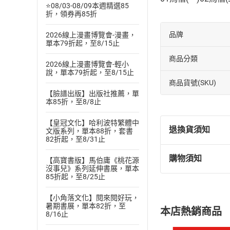
⭐08/03-08/09本週精選85
折，領券再85折
品牌
2026線上漫畫博覽會-漫畫，
單本79折起，至8/15止
商品分類
2026線上漫畫博覽會-輕小
說，單本79折起，至8/15止
商品貨號(SKU)
【臉譜出版】出版社推薦，單
本85折，至8/8止
【皇冠文化】哈利波特繁體中
退換貨須知
文版系列，單本88折，套書
82折起，至8/31止
購物須知
【高寶書版】馬伯庸《桃花源
退換貨規定：
沒事兒》系列延伸書展，單本
(
一
)
依
消費
85折起，至8/25止
內容或一經提
【小角落文化】閱來閱好玩，
購書須知
定。
暑期書展，單本82折，至
本店熱銷商品
(
二
)
消費者
8/16止
且已下載
/
存