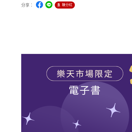
分享：
賺分紅