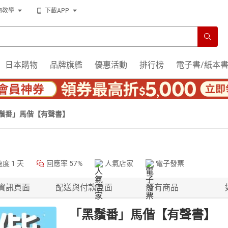
物教學
下載APP
日本購物
品牌旗艦
優惠活動
排行榜
電子書/紙本
鬚番」馬偕【有聲書】
速度
1 天
回應率
57%
人氣店家
電子發票
資訊頁面
配送與付款頁面
所有商品
「黑鬚番」馬偕【有聲書】