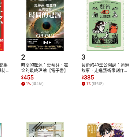
品
放入
購物車
登入
帳號
欲取消訂單或辦理退貨時，請登入樂天市場，並於「我的訂單」
Shopping cart
Login
將依您的申請進行審核，待審核通過後將為您辦理退款事宜。
市場須以整筆訂單為單位進行取消/退貨，恕無法以單支商品取消
如何開始使用？
.選擇閱讀載具
Step2.
2
3
X影集
時間的起源：史蒂芬．霍
藝術的40堂公開課：透過
蓄弒待
金的最終理論【電子書】
故事，走進藝術家創作現
場，看藝術如何誕生、如
455
385
$
$
何形塑人類生活【電子
1
%
(賺
4
點)
1
%
(賺
3
點)
書】