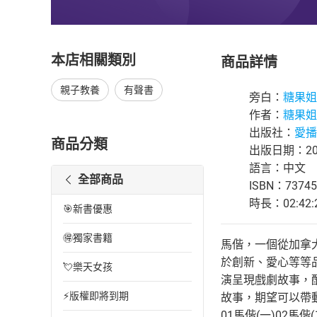
本店相關類別
商品詳情
親子教養
有聲書
旁白：
糖果姐
作者：
糖果姐
出版社：
愛播
商品分類
出版日期：201
語言：中文
全部商品
ISBN：73745
時長：02:42:
🎯新書優惠
🉐獨家書籍
馬偕，一個從加拿
於創新、愛心等等
💘樂天女孩
演呈現戲劇故事，
⚡版權即將到期
故事，期望可以帶
01馬偕(一)02馬偕(