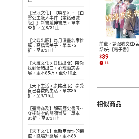
止
【皇冠文化】《曉星》、《白
付款方
雪公主殺人事件【童話破滅
版】》新書延伸書展，單本
88折，至8/31止
ATM轉帳、信用卡
【尖端出版】每月漫畫名家推
前輩，請跟我交往(第
薦：高橋留美子，單本75
話)完【電子書】
折，至8/31止
39
$
【大雁文化 x 日出出版】陪你
1
%
找到情緒出口，心理勵志書
展，單本85折，至9/10止
【天下生活 x 康健出版】享受
自己喜歡的生活，單本85
折，至9/15止
相似商品
【臺灣商務】解碼歷史書展~
穿梭時空的閱讀冒險，單本
85折，至8/31止
【天下文化】重新定義你的價
值，職場升級展，單本88