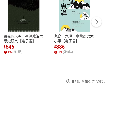
客服資訊
豫期
服務時間：週一到週五 10:00-12:00、
易解
13:00-17:00 (國定假日及例假日休息)
最後的天空：臺灣政治思
鬼島．鬼導：臺灣靈異大
中西
品性
客服電話：0080-1857077
想史研究【電子書】
小事【電子書】
子書
請參
客服信箱：
聯絡店家
546
336
32
$
$
$
1
%
(賺
5
點)
1
%
(賺
3
點)
1
%
由飛比價格提供的資訊