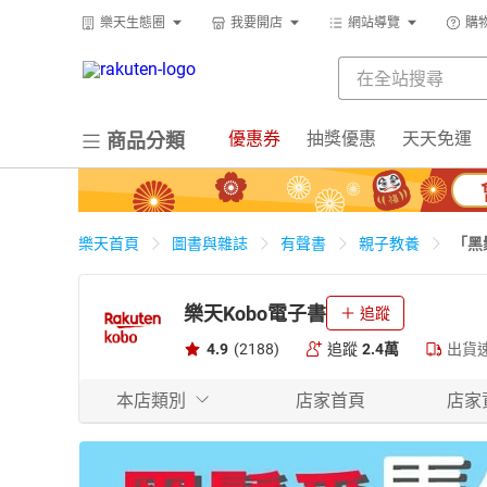
樂天生態圈
我要開店
網站導覽
購
優惠券
抽獎優惠
天天免運
商品分類
「黑
樂天首頁
圖書與雜誌
有聲書
親子教養
樂天Kobo電子書
追蹤
4.9
(2188)
追蹤
2.4萬
出貨
本店類別
店家首頁
店家