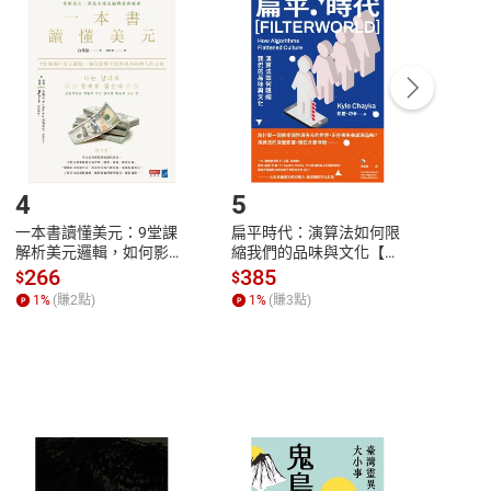
付款
方式
完成
訂單
中點選「瀏覽訂單明細」
>
「申請取消訂單
/
退
Payment
Complete
/退貨。
登入帳號，下載書籍後看書
4
5
6
一本書讀懂美元：9堂課
扁平時代：演算法如何限
本物
解析美元邏輯，如何影響
縮我們的品味與文化【電
說，
全球經濟和每個人的投資
子書】
來】
266
385
28
$
$
$
【電子書】
1
%
(賺
2
點)
1
%
(賺
3
點)
1
%