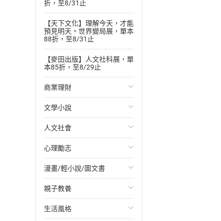
折，至8/31止
【天下文化】理解今天，才能
預見明天。世界變局展，單本
88折，至8/31止
【麥田出版】人文社科展，單
本85折，至8/29止
商業理財
文學小說
投資理財
人文社會
經濟/趨勢
歐美文學
心理勵志
財務/金融
日本文學
國際關係
漫畫/輕小說/圖文書
管理/領導
韓國文學
政治
心靈成長/情緒
親子教養
職場工作術
華文文學
社會科學
人際關係
輕小說
生活風格
成功法
經典文學
台灣/中國歷史
兩性關係
奇幻/科幻
教育現場