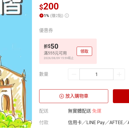
200
$
1%
(賺2點)
優惠券
50
$
折
領取
滿555元可用
2026/08/09 15:59
截止
數量
放入購物車
配送
無實體配送
免運
付款
信用卡／LINE Pay／AFTEE／