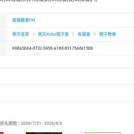
愛播聽書FM
樂天首頁
樂天Kobo電子書
有聲書
親子教養
698a5b64-d72c-3456-a18d-831754de15bb
者保護法
第
19
條第
1
項後段
暨
通訊交易解除權合理例外情事適用
供即為完成之線上服務，經消費者事先同意始提供。」 之商品
排名期間：2026/7/31 - 2026/8/6
訂購本店鋪之商品即代表知悉本店鋪所銷售之商品為電子書，屬
取電子書，不得請求退貨退款。