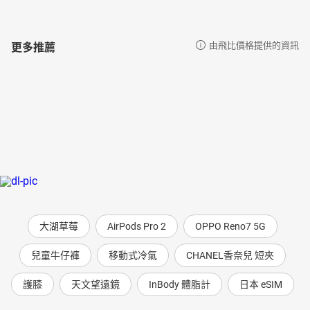
更多推薦
由飛比價格提供的資訊
大湖草莓
AirPods Pro 2
OPPO Reno7 5G
兒童牛仔褲
移動式冷氣
CHANEL香奈兒 短夾
護膝
天文望遠鏡
InBody 體脂計
日本 eSIM