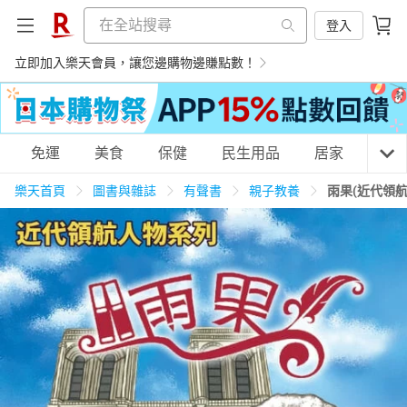
登入
立即加入樂天會員，讓您邊購物邊賺點數！
購物網分類
免運
美食
保健
民生用品
居家
3C
樂天首頁
圖書與雜誌
有聲書
親子教養
雨果(近代領
天天免運
美食蛋糕
養生保健
民生用品
居家生活
3C家電
運動休閒
親子玩具
女裝
男裝
化妝保養
情趣用品