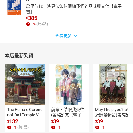
扁平時代：演算法如何限縮我們的品味與文化【電子
書】
385
$
1
%
(賺
3
點)
查看更多
本店最新到貨
The Female Corone
前輩，請跟我交往
May I help you? 漸
r of Dali Temple Vo
(第6話)完【電子
近戀愛物語(第5話)
l.6【有聲書】
書】
【電子書】
132
39
39
$
$
$
1
%
(賺
1
點)
1
%
1
%