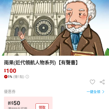
日本購物
電子/紙本書
HOT
雨果(近代領航人物系列)【有聲書】
100
$
1%
(賺1點)
優惠券
一鍵全領
50
$
折
領取
滿555元可用