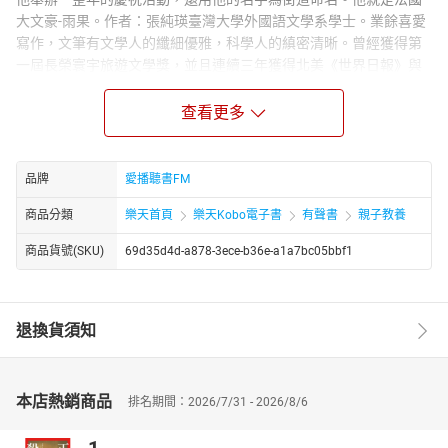
大文豪-雨果。作者：張純瑛臺灣大學外國語文學系學士。業餘喜愛
寫作，文筆有文學人的纖細優雅，科學人的縝密清晰。曾經獲得第
一屆長榮寰宇旅遊文學獎，並且連續三年獲得北美《世界日報》與
芝加哥華文作協合辦的極短篇小說徵文獎與旅遊文學獎。講者：李
艷秋台灣著名資深媒體人、主播、電視節目主持人、記者，曾擔任
查看更多
第51屆電視金鐘獎評審委員，也是該屆教育文化、兒少節目獎項召
集人。1980年起，多次奪得金鐘獎新聞播報獎項。曾主持《每日一
字》、《華視新聞雜誌》、《新聞夜總會》等節目。出版《新聞背
品牌
愛播聽書FM
後，真相之前》《不一樣的親密關係》《走一條快樂學習的路》等
商品分類
樂天首頁
樂天Kobo電子書
有聲書
親子教養
著作。主講多部有聲故事書：十萬個為什麼、好寶寶床邊故事、兒
童動動腦、李姐姐說故事等作品，更有李艷秋說故事APP的發行。
商品貨號(SKU)
69d35d4d-a878-3ece-b36e-a1a7bc05bbf1
章節：01悲慘世界浪漫心：雨果02悲慘世界浪漫心：雨果
退換貨須知
本店熱銷商品
排名期間：2026/7/31 - 2026/8/6