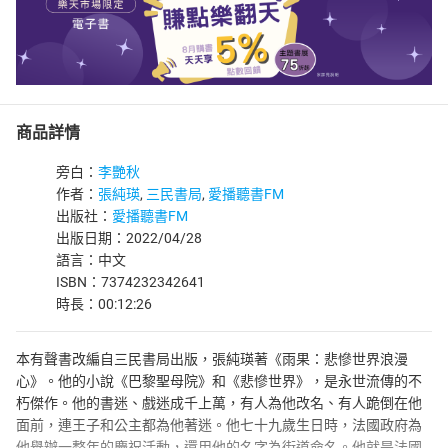
商品詳情
旁白：
李艷秋
作者：
張純瑛
,
三民書局
,
愛播聽書FM
出版社：
愛播聽書FM
出版日期：2022/04/28
語言：中文
ISBN：7374232342641
時長：00:12:26
本有聲書改編自三民書局出版，張純瑛著《雨果：悲慘世界浪漫
心》。他的小說《巴黎聖母院》和《悲慘世界》，是永世流傳的不
朽傑作。他的書迷、戲迷成千上萬，有人為他改名、有人跪倒在他
面前，連王子和公主都為他著迷。他七十九歲生日時，法國政府為
他舉辦一整年的慶祝活動，還用他的名字為街道命名。他就是法國