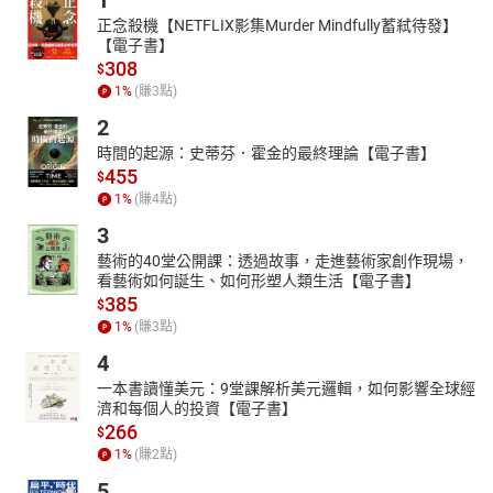
1
正念殺機【NETFLIX影集Murder Mindfully蓄弒待發】
【電子書】
308
$
1
%
(賺
3
點)
2
時間的起源：史蒂芬．霍金的最終理論【電子書】
455
$
1
%
(賺
4
點)
3
藝術的40堂公開課：透過故事，走進藝術家創作現場，
看藝術如何誕生、如何形塑人類生活【電子書】
385
$
1
%
(賺
3
點)
4
一本書讀懂美元：9堂課解析美元邏輯，如何影響全球經
濟和每個人的投資【電子書】
266
$
1
%
(賺
2
點)
5