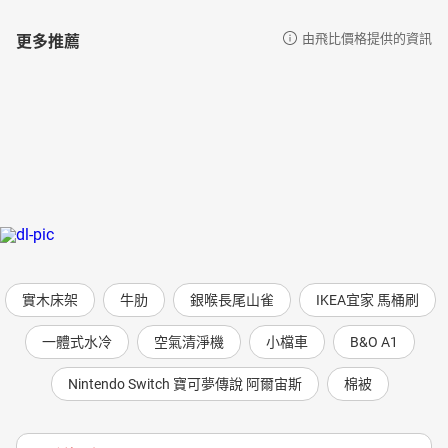
更多推薦
由飛比價格提供的資訊
實木床架
牛肋
銀喉長尾山雀
IKEA宜家 馬桶刷
一體式水冷
空氣清淨機
小檔車
B&O A1
Nintendo Switch 寶可夢傳說 阿爾宙斯
棉被