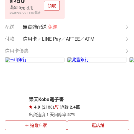
50
$
折
領取
滿555元可用
2026/08/09 15:59
截止
配送
無實體配送
免運
付款
信用卡／LINE Pay／AFTEE／ATM
信用卡優惠
樂天Kobo電子書
4.9
(2188)
追蹤
2.4萬
出貨速度
1 天
回應率
57%
追蹤店家
逛店舖