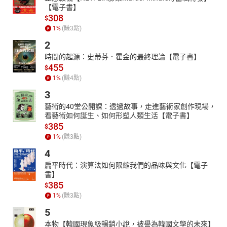
【電子書】
308
$
1
%
(賺
3
點)
2
時間的起源：史蒂芬．霍金的最終理論【電子書】
455
$
1
%
(賺
4
點)
3
藝術的40堂公開課：透過故事，走進藝術家創作現場，
看藝術如何誕生、如何形塑人類生活【電子書】
385
$
1
%
(賺
3
點)
4
扁平時代：演算法如何限縮我們的品味與文化【電子
書】
385
$
1
%
(賺
3
點)
5
本物【韓國現象級暢銷小說，被譽為韓國文學的未來】