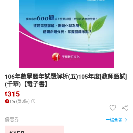
日本購物
電子/紙本書
HOT
106年數學歷年試題解析(五)105年度[教師甄試]
(千華)【電子書】
315
$
1%
(賺3點)
優惠券
一鍵全領