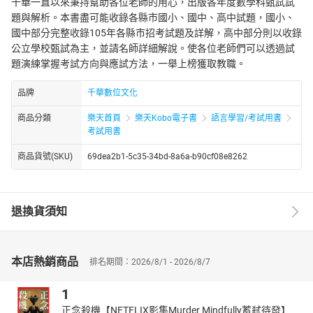
千華一直以來秉持幫助各位老師的用心，出版各年度數學科甄試試
題與解析。本書盡可能收錄各縣市國小、國中、高中試題，國小、
國中部分完整收錄105年各縣市招考試題及詳解，高中部分則以收錄
公立學校甄試為主，並請名師詳細解說。使各位老師們可以透過試
題演練掌握考試方向與應試方法，一舉上榜獲取教職。
品牌
千華數位文化
商品分類
樂天首頁
樂天Kobo電子書
語言學習/考試用書
考試用書
商品貨號(SKU)
69dea2b1-5c35-34bd-8a6a-b90cf08e8262
退換貨須知
本店熱銷商品
排名期間：2026/8/1 - 2026/8/7
1
正念殺機【NETFLIX影集Murder Mindfully蓄弒待發】