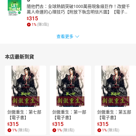
隨他們去：全球熱銷突破1000萬冊現象級巨作！改變千
萬人命運的心理技巧【附放下執念明信片圖】【電子
書】
315
$
1
%
(賺
3
點)
查看更多
本店最新到貨
剑傲重生：第七部
剑傲重生：第一部
剑傲重生：第五部
【電子書】
【電子書】
【電子書】
315
315
315
$
$
$
1
%
(賺
3
點)
1
%
(賺
3
點)
1
%
(賺
3
點)