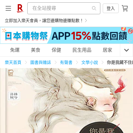
登入
立即加入樂天會員，讓您邊購物邊賺點數！
購物網分類
免運
美食
保健
民生用品
居家
3C
樂天首頁
圖書與雜誌
有聲書
文學小說
你是我藏不住
天天免運
美食蛋糕
養生保健
民生用品
居家生活
3C家電
運動休閒
親子玩具
女裝
男裝
化妝保養
情趣用品