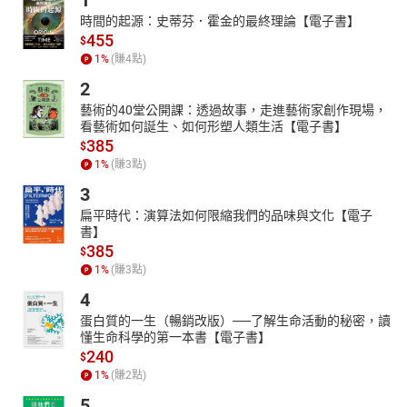
1
時間的起源：史蒂芬．霍金的最終理論【電子書】
455
$
1
%
(賺
4
點)
2
藝術的40堂公開課：透過故事，走進藝術家創作現場，
看藝術如何誕生、如何形塑人類生活【電子書】
385
$
1
%
(賺
3
點)
3
扁平時代：演算法如何限縮我們的品味與文化【電子
書】
385
$
1
%
(賺
3
點)
4
蛋白質的一生（暢銷改版）──了解生命活動的秘密，讀
懂生命科學的第一本書【電子書】
240
$
1
%
(賺
2
點)
5