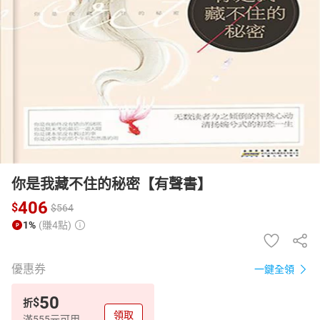
日本購物
電子/紙本書
HOT
你是我藏不住的秘密【有聲書】
406
$
$
564
1%
(賺4點)
優惠券
一鍵全領
50
$
折
領取
滿555元可用