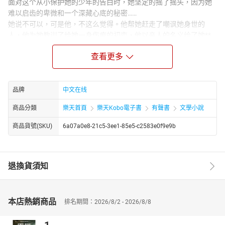
面对这个从小保护她的少年的告白时，她坚定的摇了摇头，因为她
难以启齿的卑微和一个深藏心底的秘密……
她说不可以，可是他，不这么觉得。他帮她赶走了嘲讽她身世的
人，他为她教训了给她一身伤痕的初恋，他以亲人的名义给了她**
的保护，然后一直陪伴着她、信任着她、爱慕着她……
查看更多
“沫沫，你知道和一个对的人相爱是什么感觉吗？和对的人并肩，从
来不需要成为更好的人，做自己就好了。”
原来这就是爱情，她以为要一路小跑才能跟上他，但竟然发现他放
慢了脚步等她……
品牌
中文在线
商品分類
樂天首頁
樂天Kobo電子書
有聲書
文學小說
商品貨號(SKU)
6a07a0e8-21c5-3ee1-85e5-c2583e0f9e9b
退換貨須知
本店熱銷商品
排名期間：2026/8/2 - 2026/8/8