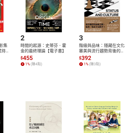
市場須以整筆訂單為單位進行取消/退貨，恕無法以單支商品取消
如何開始使用？
.選擇閱讀載具
Step2.
2
3
X影集
時間的起源：史蒂芬．霍
階級與品味：隱藏在文化
蓄弒待
金的最終理論【電子書】
審美與流行趨勢背後的地
位渴望【電子書】
455
392
$
$
1
%
(賺
4
點)
1
%
(賺
3
點)