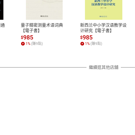
式
退換貨規範
、LINE PAY、AFTEE
本店是否提供消費者保護法七日猶
之權利，遽消費者保護法及通訊交
精通
量子精密测量术语词典
新西兰中小学汉语教学设
除權合理例外情事適用準則，依商
【電子書】
计研究【電子書】
質各有不同規定。詳細退換貨說明
985
985
$
$
照各商品說明。
1
%
(賺
9
點)
1
%
(賺
9
點)
詳細說明
繼續逛其他店舖