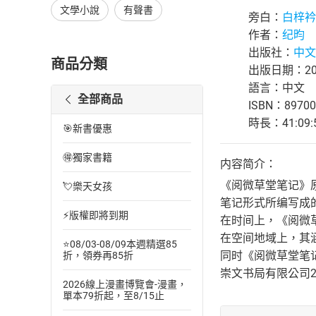
文學小說
有聲書
旁白：
白梓衿
作者：
纪昀
出版社：
中文
商品分類
出版日期：202
語言：中文
全部商品
ISBN：89700
時長：41:09:
🎯新書優惠
🉐獨家書籍
内容简介：
《阅微草堂笔记》原
💘樂天女孩
笔记形式所编写成
⚡版權即將到期
在时间上，《阅微
在空间地域上，其
⭐08/03-08/09本週精選85
同时《阅微草堂笔
折，領券再85折
崇文书局有限公司2
2026線上漫畫博覽會-漫畫，
單本79折起，至8/15止