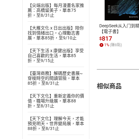
付款方
【尖端出版】每月漫畫名家推
薦：高橋留美子，單本75
ATM轉帳、信用卡
折，至8/31止
DeepSeek从入门到
【大雁文化 x 日出出版】陪你
【電子書】
找到情緒出口，心理勵志書
817
展，單本85折，至9/10止
$
1
%
(賺
8
點)
【天下生活 x 康健出版】享受
自己喜歡的生活，單本85
折，至9/15止
【臺灣商務】解碼歷史書展~
穿梭時空的閱讀冒險，單本
85折，至8/31止
相似商品
【天下文化】重新定義你的價
值，職場升級展，單本88
折，至8/31止
【天下文化】理解今天，才能
預見明天。世界變局展，單本
88折，至8/31止