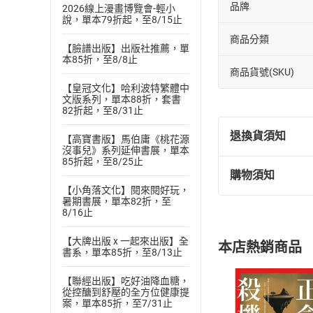
品牌
2026線上漫畫博覽會-輕小
說，單本79折起，至8/15止
商品分類
【臉譜出版】出版社推薦，單
本85折，至8/8止
商品貨號(SKU)
【皇冠文化】哈利波特繁體中
文版系列，單本88折，套書
82折起，至8/31止
退換貨須知
【高寶書版】馬伯庸《桃花源
沒事兒》系列延伸書展，單本
85折起，至8/25止
購物須知
退換貨規定：
【小角落文化】閱來閱好玩，
(
一
)
依
消費
暑期書展，單本82折，至
8/16止
內容或一經提
購書須知
定。
【大牌出版 x 一起來出版】全
本店熱銷商品
(
二
)
消費者
書系，單本85折，至8/13止
且已下載
/
存
挑選
商
【聯經出版】吃好油降血糖，
退貨方式：您
從控醣到舒壓的全方位健康提
Choose
案，單本85折，至7/31止
貨」，本店鋪