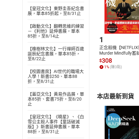
請注意，樂天
【皇冠文化】東野圭吾紀念書
購書後，
展，單本85折起，至8/31止
【啟動文化】翻轉思維的練習
Step1
－《利他》延伸書展，單本
85折，至8/14止
1
正念殺機【NETFLI
【橡樹林文化】一行禪師百歲
Murder Mindfully
誕辰紀念書展，單本85折，
至8/22止
發】【電子書】
308
$
1
%
(賺
3
點)
【校園書房】AI世代的職場大
人學！新書$250、單本88
折，至8/31止
【蓋亞文化】黃易作品展，單
本店最新到貨
本85折、套書75折，至8/20
止
【皇冠文化】《曉星》、《白
雪公主殺人事件【童話破滅
版】》新書延伸書展，單本
88折，至8/31止