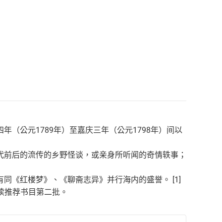
（公元1789年）至嘉庆三年（公元1798年）间以
代前后的流传的乡野怪谈，或亲身所听闻的奇情轶事；
《红楼梦》、《聊斋志异》并行海内的盛誉。 [1]
阅读推荐书目第二批。