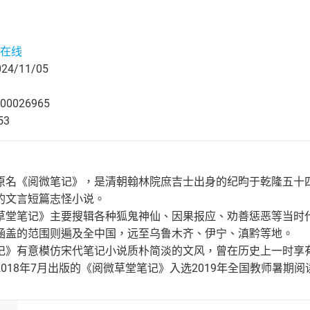
在线
4/11/05
00026965
53
名《阅微笔记》，是清朝翰林院庶吉士出身的纪昀于乾隆五十四年
的文言短篇志怪小说。
草堂笔记》主要搜辑各种狐鬼神仙、因果报应、劝善惩恶等当时
涵盖的范围则遍及全中国，远至乌鲁木齐、伊宁、滇黔等地。
记》有意模仿宋代笔记小说质朴简淡的文风，曾在历史上一时享有同
018年7月出版的《阅微草堂笔记》入选2019年全国教师暑期