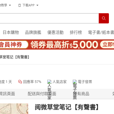
物教學
下載APP
日本購物
品牌旗艦
優惠活動
排行榜
電子書/紙本
草堂笔记【有聲書】
速度
1 天
回應率
57%
人氣店家
電子發票
資訊頁面
配送與付款頁面
所有商品
阅微草堂笔记【有聲書】