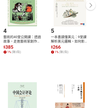
/退貨。
登入帳號，下載書籍後看書
4
5
6
藝術的40堂公開課：透過
一本書讀懂美元：9堂課
本物
故事，走進藝術家創作現
解析美元邏輯，如何影響
說，
場，看藝術如何誕生、如
全球經濟和每個人的投資
來】
385
266
28
$
$
$
何形塑人類生活【電子
【電子書】
1
%
(賺
3
點)
1
%
(賺
2
點)
1
%
書】