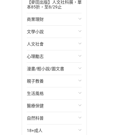
【麥田出版】人文社科展，單
本85折，至8/29止
商業理財
文學小說
投資理財
人文社會
經濟/趨勢
歐美文學
心理勵志
財務/金融
日本文學
國際關係
漫畫/輕小說/圖文書
管理/領導
韓國文學
政治
心靈成長/情緒
親子教養
職場工作術
華文文學
社會科學
人際關係
輕小說
生活風格
成功法
經典文學
台灣/中國歷史
兩性關係
奇幻/科幻
教育現場
醫療保健
行銷/廣告
成長/家庭生活小說
日/韓歷史
心理學
愛情故事
兒童文學/故事
飲食/食譜
自然科普
傳記
懸疑/推理小說
其他歷史/史學
職場/社會寫實
兒童科普/學習
健身/美顏
健康/養生
18+成人
商務/商學
科幻/奇幻小說
法律
懸疑/推理
育兒百科
運動/遊戲
常見疾病
生物科學