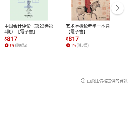
客服資訊
豫期
服務時間：週一到週五 10:00-12:00、
易解
13:00-17:00 (國定假日及例假日休息)
中国会计评论（第22卷第
艺术学概论考学一本通
Ori
品性
客服電話：0080-1857077
4期）【電子書】
【電子書】
图与
【電
請參
客服信箱：
聯絡店家
817
817
81
$
$
$
1
%
(賺
8
點)
1
%
(賺
8
點)
1
%
由飛比價格提供的資訊