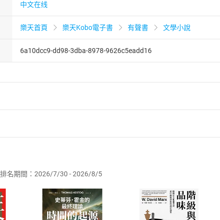
中文在线
樂天首頁
樂天Kobo電子書
有聲書
文學小說
6a10dcc9-dd98-3dba-8978-9626c5eadd16
者保護法
第
19
條第
1
項後段
暨
通訊交易解除權合理例外情事適用
供即為完成之線上服務，經消費者事先同意始提供。」 之商品
排名期間：2026/7/30 - 2026/8/5
訂購本店鋪之商品即代表知悉本店鋪所銷售之商品為電子書，屬
取電子書，不得請求退貨退款。
品
放入
購物車
登入
帳號
欲取消訂單或辦理退貨時，請登入樂天市場，並於「我的訂單」
Shopping cart
Login
將依您的申請進行審核，待審核通過後將為您辦理退款事宜。