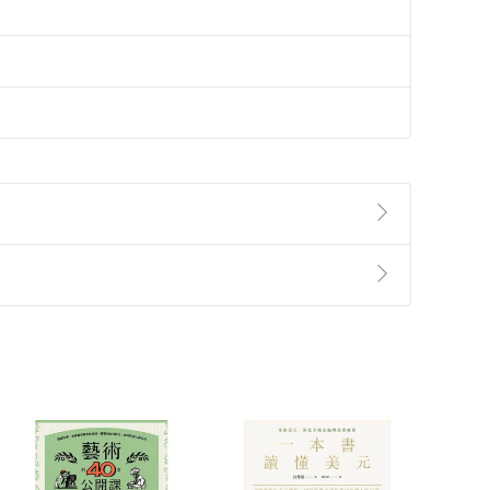
準則
第
2
條第
5
款之規定，「非以有形媒介提供之數位
，不適用消保法第
19
條第
1
項七日內無條件退貨之規
非以有形媒介提供之數位內容，消費者同意若訂購後
付款
方式
完成
訂單
中點選「瀏覽訂單明細」
>
「申請取消訂單
/
退
Payment
Complete