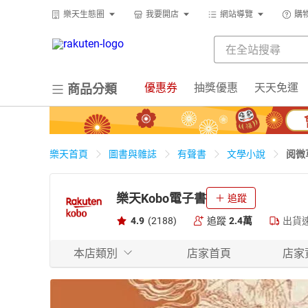
樂天生態圈
我要開店
網站導覽
購
優惠券
抽獎優惠
天天免運
商品分類
阅微
樂天首頁
圖書與雜誌
有聲書
文學小說
樂天Kobo電子書
追蹤
4.9
(2188)
追蹤
2.4萬
出貨
本店類別
店家首頁
店家