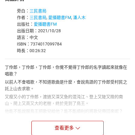
旁白：
三民書局
作者：
三民書局
,
愛播聽書FM
,
潘人木
出版社：
愛播聽書FM
出版日期：2021/10/28
語言：中文
ISBN：7374017099784
時長：00:26:32
丁伶郎，丁伶郎，丁伶郎，你覺不覺得丁伶郎的名字讀起來就像在
唱歌？
以前人不會唱歌，不知道歌曲是什麼，會說鳥語的丁伶郎受村民之
託上山去求歌。
又瘦又小的丁伶郎，渡過又深又急的混沌江、登上又陡又險的南
山、爬上又高又大的老樹，終於見到了鳥王。
他能不能說服鳥王把歌兒給他？能不能順利的將歌兒帶回來呢？
播講介紹：
潘人木
查看更多