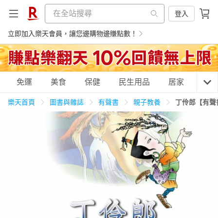
登入
立即加入樂天會員，讓您邊購物邊賺點數！
購物網分類
免運
美食
保健
民生用品
居家
3C
樂天首頁
圖書與雜誌
有聲書
親子教養
丁伶郎【有聲
天天免運
美食蛋糕
養生保健
民生用品
居家生活
3C家電
運動休閒
親子玩具
女裝
男裝
化妝保養
情趣用品