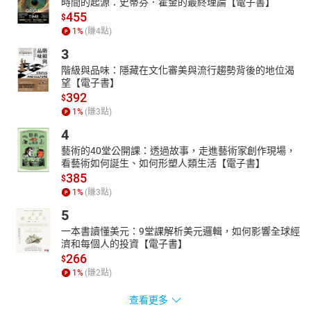
時間的起源：史蒂芬．霍金的最終理論【電子書】
455
$
1
%
(賺
4
點)
3
階級與品味：隱藏在文化審美與流行趨勢背後的地位渴
望【電子書】
392
$
1
%
(賺
3
點)
4
藝術的40堂公開課：透過故事，走進藝術家創作現場，
看藝術如何誕生、如何形塑人類生活【電子書】
385
$
1
%
(賺
3
點)
5
一本書讀懂美元：9堂課解析美元邏輯，如何影響全球經
濟和每個人的投資【電子書】
266
$
1
%
(賺
2
點)
查看更多