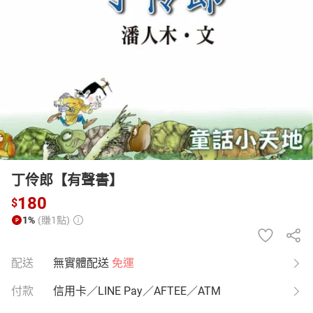
日本購物
電子/紙本書
HOT
丁伶郎【有聲書】
180
$
1%
(賺1點)
配送
無實體配送
免運
付款
信用卡／LINE Pay／AFTEE／ATM