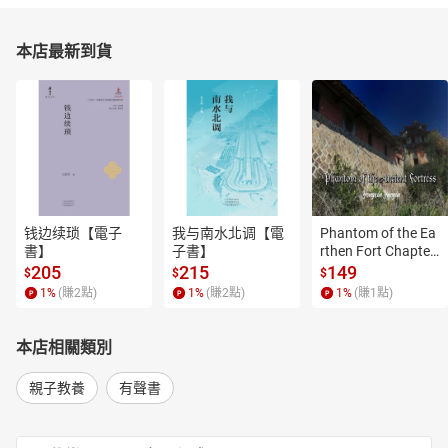
本店最新到貨
钱边续琐【電子
我与南水北调【電
Phantom of the Ea
書】
子書】
rthen Fort Chapter
 4【有聲書】
205
215
149
$
$
$
1
%
(賺
2
點)
1
%
(賺
2
點)
1
%
(賺
1
點)
本店相關類別
親子教養
有聲書