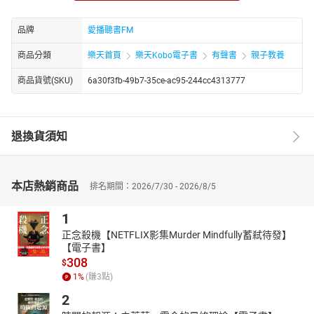
台灣資深圖畫作家，早年寫小說、散文，爾後長達數十年時間致力
投入兒童文學的編輯與寫作，以文學的感性寫出科學的理性。曾擔
品牌
愛播聽書FM
任中華兒童讀物編輯小組的編輯、總編輯，編有《中華兒童叢
書》、《中華幼兒叢書》、《中華兒童百科叢書》等。
商品分類
樂天首頁
樂天Kobo電子書
有聲書
親子教養
章節名稱：
商品貨號(SKU)
6a30f3fb-49b7-35ce-ac95-244cc4313777
丁伶郎
退換貨須知
本店熱銷商品
排名期間：2026/7/30 - 2026/8/5
1
正念殺機【NETFLIX影集Murder Mindfully蓄弒待發】
【電子書】
308
$
1
%
(賺
3
點)
2