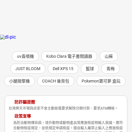
uv直噴機
Kobo Clara 電子書閱讀器
山蘇
JUST BLOOM
Dell XPS 15
籃球
青梅
小腿按摩機
COACH 後背包
Pokemon寶可夢 盒玩
防詐騙提醒
台灣樂天市場與店家不會主動致電要求解除分期付款、要求ATM轉帳。
政策宣導
為防治動物傳染病，境外動物或動物產品等應施檢疫物輸入我國，應符
合動物檢疫規定，並依規定申請檢疫。擅自輸入屬禁止輸入之應施檢疫