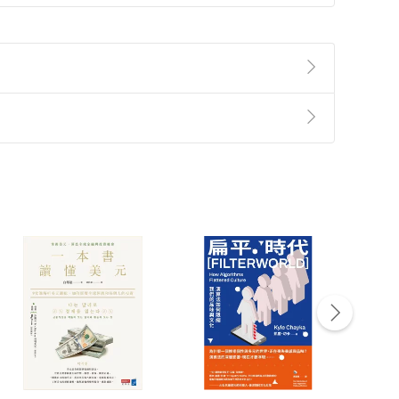
準則
第
2
條第
5
款之規定，「非以有形媒介提供之數位
，不適用消保法第
19
條第
1
項七日內無條件退貨之規
非以有形媒介提供之數位內容，消費者同意若訂購後
付款
方式
完成
訂單
中點選「瀏覽訂單明細」
>
「申請取消訂單
/
退
Payment
Complete
/退貨。
登入帳號，下載書籍後看書