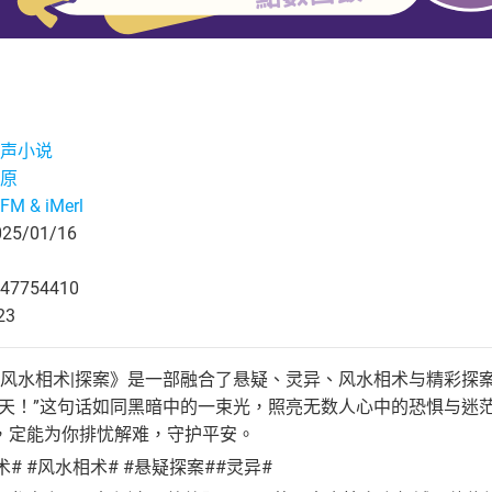
声小说
原
M & iMerl
5/01/16
47754410
23
异|风水相术|探案》是一部融合了悬疑、灵异、风水相术与精彩
罗天！”这句话如同黑暗中的一束光，照亮无数人心中的恐惧与迷
，定能为你排忧解难，守护平安。
术# #风水相术# #悬疑探案##灵异#