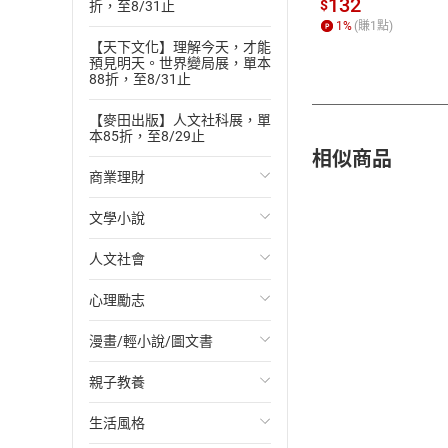
132
$
折，至8/31止
1
%
(賺
1
點)
【天下文化】理解今天，才能
預見明天。世界變局展，單本
88折，至8/31止
【麥田出版】人文社科展，單
本85折，至8/29止
相似商品
商業理財
文學小說
投資理財
人文社會
經濟/趨勢
歐美文學
心理勵志
財務/金融
日本文學
國際關係
漫畫/輕小說/圖文書
管理/領導
韓國文學
政治
心靈成長/情緒
親子教養
職場工作術
華文文學
社會科學
人際關係
輕小說
生活風格
成功法
經典文學
台灣/中國歷史
兩性關係
奇幻/科幻
教育現場