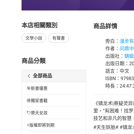
本店相關類別
商品詳情
文學小說
有聲書
旁白：
漫步有
作者：
问鼎中
出版社：
蜻蜓F
商品分類
出版日期：202
語言：中文
全部商品
ISBN：97983
時長：24:47:
🎯新書優惠
🉐獨家書籍
《镇龙术|悬疑灵
里，“有困难！找
💘樂天女孩
技艺和非凡的智慧
⚡版權即將到期
#天生妖胎# #镇龙