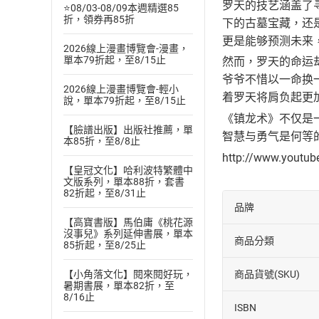
罗天的技艺涵盖了
⭐08/03-08/09本週精選85
折，領券再85折
下的古墓宝藏，还
更是能够预测未来
2026線上漫畫博覽會-漫畫，
單本79折起，至8/15止
然而，罗天的命运
爷爷不惜以一命换
2026線上漫畫博覽會-輕小
着罗天将肩负起更
說，單本79折起，至8/15止
《镇龙术》不仅是
【臉譜出版】出版社推薦，單
智慧与勇气是何等
本85折，至8/8止
http://www.youtu
【皇冠文化】哈利波特繁體中
文版系列，單本88折，套書
82折起，至8/31止
品牌
【高寶書版】馬伯庸《桃花源
沒事兒》系列延伸書展，單本
商品分類
85折起，至8/25止
商品貨號(SKU)
【小角落文化】閱來閱好玩，
暑期書展，單本82折，至
8/16止
ISBN