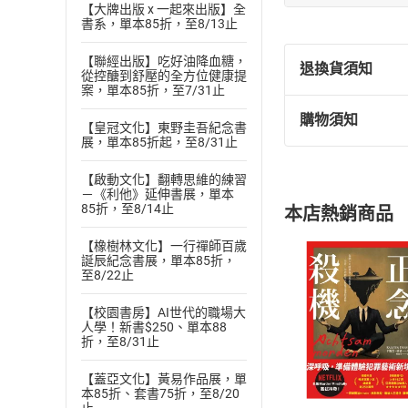
【大牌出版 x 一起來出版】全
書系，單本85折，至8/13止
【聯經出版】吃好油降血糖，
退換貨須知
從控醣到舒壓的全方位健康提
案，單本85折，至7/31止
購物須知
退換貨規定：
【皇冠文化】東野圭吾紀念書
展，單本85折起，至8/31止
(
一
)
依
消費
內容或一經提
【啟動文化】翻轉思維的練習
購書須知
－《利他》延伸書展，單本
定。
85折，至8/14止
本店熱銷商品
(
二
)
消費者
且已下載
/
存
【橡樹林文化】一行禪師百歲
挑選
商
誕辰紀念書展，單本85折，
退貨方式：您
Choose
至8/22止
貨」，本店鋪
【校園書房】AI世代的職場大
請注意，樂天
人學！新書$250、單本88
購書後，
折，至8/31止
【蓋亞文化】黃易作品展，單
Step1
本85折、套書75折，至8/20