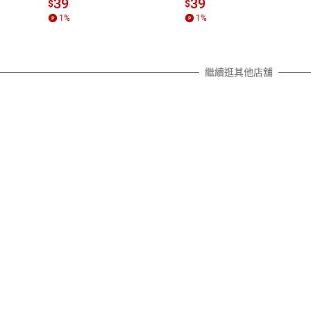
質各有不同規定。詳細退換貨說明
39
39
$
$
照各商品說明。
1
%
1
%
詳細說明
繼續逛其他店舖