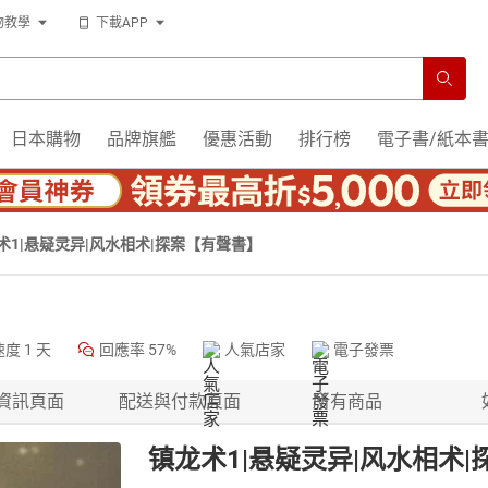
物教學
下載APP
日本購物
品牌旗艦
優惠活動
排行榜
電子書/紙本
术1|悬疑灵异|风水相术|探案【有聲書】
速度
1 天
回應率
57%
人氣店家
電子發票
資訊頁面
配送與付款頁面
所有商品
镇龙术1|悬疑灵异|风水相术