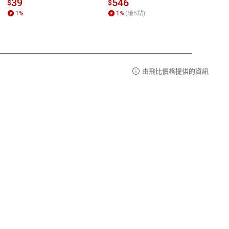
請參
客服信箱：
聯絡店家
39
546
33
$
$
$
1
%
1
%
(賺
5
點)
1
%
由飛比價格提供的資訊