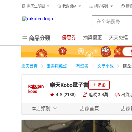
樂天生態圈
我要開店
網站導覽
購
優惠券
抽獎優惠
天天免運
商品分類
镇龙
樂天首頁
圖書與雜誌
有聲書
文學小說
樂天Kobo電子書
追蹤
4.9
(2188)
追蹤
2.4萬
出貨
本店類別
店家首頁
店家