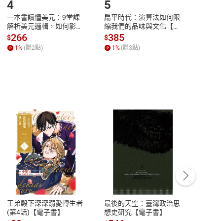
4
5
6
一本書讀懂美元：9堂課
扁平時代：演算法如何限
本物
解析美元邏輯，如何影響
縮我們的品味與文化【電
說，
全球經濟和每個人的投資
子書】
來】
266
385
28
$
$
$
【電子書】
1
%
(賺
2
點)
1
%
(賺
3
點)
1
%
客服資訊
豫期
服務時間：週一到週五 10:00-12:00、
易解
13:00-17:00 (國定假日及例假日休息)
王弟殿下深深溺愛轉生者
最後的天空：臺灣政治思
鬼島
品性
客服電話：0080-1857077
(第4話)【電子書】
想史研究【電子書】
小事