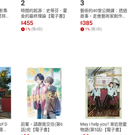
2
3
X影集
時間的起源：史蒂芬．霍
藝術的40堂公開課：透過
蓄弒待
金的最終理論【電子書】
故事，走進藝術家創作現
場，看藝術如何誕生、如
455
385
$
$
何形塑人類生活【電子
1
%
(賺
4
點)
1
%
(賺
3
點)
書】
式
退換貨規範
、LINE PAY、AFTEE
本店是否提供消費者保護法七日猶
之權利，遽消費者保護法及通訊交
of D
前輩，請跟我交往(第6
May I help you? 漸近戀愛
除權合理例外情事適用準則，依商
有聲
話)完【電子書】
物語(第5話)【電子書】