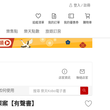
登入 / 註冊
追蹤清單
我的訂單
我的優惠券
購物車
書
樂集點
樂天點數
旅遊訂房
店家資訊
聯絡店家
如何使用
|探案【有聲書】