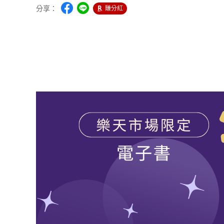
分享：
賺分紅