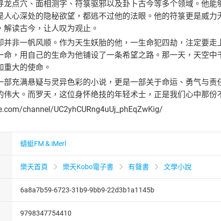
寻龙点穴、面相测字、符箓驱邪以及卦卜古今等多个领域。他能
是人心深处的隐秘欲望，都逃不过他的法眼。他的符箓更是威力
，解读古今，让人叹为观止。
却并非一帆风顺。作为天生妖胎的他，一生命犯四劫，注定要走
一命，用自己的生命为他铺设了一条希望之路。那一天，天空中
加重大的使命。
一部充满悬疑与灵异色彩的小说，更是一部关于命运、勇气与责
的伟大。而罗天，这位身怀绝技的年轻术士，正是我们心中那份
be.com/channel/UC2yhCURng4uUj_phEqZwKig/
蜻蜓FM & iMerl
樂天首頁
樂天Kobo電子書
有聲書
文學小說
6a8a7b59-6723-31b9-9bb9-22d3b1a1145b
9798347754410