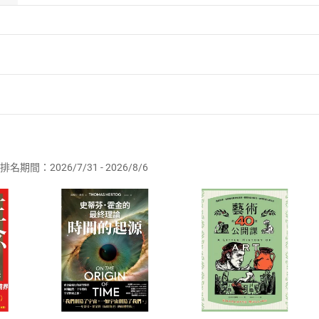
者保護法
第
19
條第
1
項後段
暨
通訊交易解除權合理例外情事適用
供即為完成之線上服務，經消費者事先同意始提供。」 之商品
排名期間：2026/7/31 - 2026/8/6
訂購本店鋪之商品即代表知悉本店鋪所銷售之商品為電子書，屬
取電子書，不得請求退貨退款。
品
放入
購物車
登入
帳號
欲取消訂單或辦理退貨時，請登入樂天市場，並於「我的訂單」
Shopping cart
Login
將依您的申請進行審核，待審核通過後將為您辦理退款事宜。
市場須以整筆訂單為單位進行取消/退貨，恕無法以單支商品取消
如何開始使用？
.選擇閱讀載具
Step2.