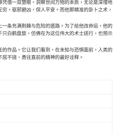
够凭借一双慧眼，洞察世间万物的本质，无论是深埋地
无穷，驱邪避凶，保人平安。而他那精准的卦卜之术，
上一条充满荆棘与危险的道路。为了给他改命运，他的
千只白鹤盘旋，仿佛在为这位伟大的术士送行，也预示
任的作品。它让我们看到，在未知与恐惧面前，人类的
不屈不挠、勇往直前的精神的最好诠释。