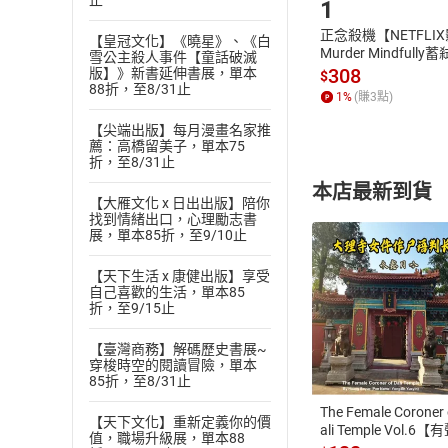
止
1
正念殺機【NETFLI
【皇冠文化】《曉星》、《白
Murder Mindfully
雪公主殺人事件【童話破滅
發】【電子書】
308
版】》新書延伸書展，單本
$
88折，至8/31止
1
%
(賺
3
點)
【尖端出版】每月漫畫名家推
薦：高橋留美子，單本75
折，至8/31止
本店最新到貨
【大雁文化 x 日出出版】陪你
找到情緒出口，心理勵志書
展，單本85折，至9/10止
【天下生活 x 康健出版】享受
自己喜歡的生活，單本85
折，至9/15止
付款方
【臺灣商務】解碼歷史書展~
穿梭時空的閱讀冒險，單本
ATM轉帳、信用卡
85折，至8/31止
The Female Coroner 
【天下文化】重新定義你的價
ali Temple Vol.6【
值，職場升級展，單本88
書】