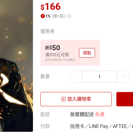
166
$
1%
(賺1點)
優惠券
50
$
折
領取
滿555元可用
2026/08/09 15:59
截止
數量
放入購物車
配送
無實體配送
免運
付款
信用卡／LINE Pay／AFTEE／