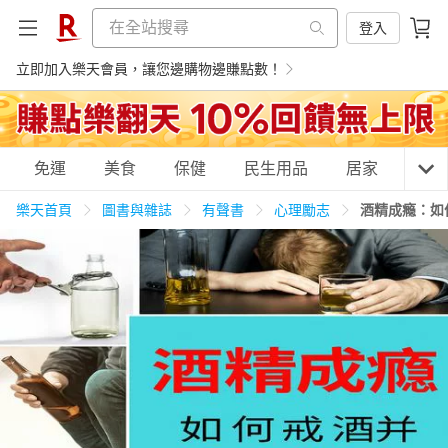
登入
立即加入樂天會員，讓您邊購物邊賺點數！
購物網分類
免運
美食
保健
民生用品
居家
3C
樂天首頁
圖書與雜誌
有聲書
心理勵志
酒精成瘾：如
天天免運
美食蛋糕
養生保健
民生用品
居家生活
3C家電
運動休閒
親子玩具
女裝
男裝
化妝保養
情趣用品