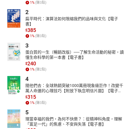
1
%
(賺
3
點)
2
扁平時代：演算法如何限縮我們的品味與文化【電子
書】
385
$
1
%
(賺
3
點)
3
蛋白質的一生（暢銷改版）──了解生命活動的秘密，讀
懂生命科學的第一本書【電子書】
240
$
1
%
(賺
2
點)
4
隨他們去：全球熱銷突破1000萬冊現象級巨作！改變千
萬人命運的心理技巧【附放下執念明信片圖】【電子
書】
315
$
1
%
(賺
3
點)
5
理當幸福的我們，為何不快樂？：從精神科角度，理解
「富足一代」的焦慮、不安與失落【電子書】