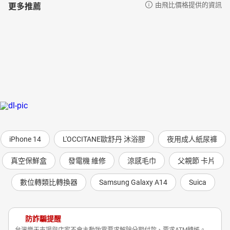
更多推薦
由飛比價格提供的資訊
iPhone 14
L'OCCITANE歐舒丹 沐浴膠
夜用成人紙尿褲
真空保鮮盒
發電機 維修
涼感毛巾
父親節 卡片
數位轉類比轉換器
Samsung Galaxy A14
Suica
防詐騙提醒