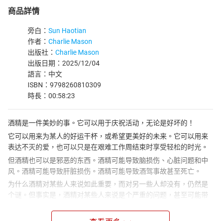
商品詳情
旁白：
Sun Haotian
作者：
Charlie Mason
出版社：
Charlie Mason
出版日期：2025/12/04
語言：中文
ISBN：9798260810309
時長：00:58:23
酒精是一件美妙的事。它可以用于庆祝活动，无论是好坏的！
它可以用来为某人的好运干杯，或希望更美好的未来。它可以用来
表达不灭的爱，也可以只是在艰难工作周结束时享受轻松的时光。
但酒精也可以是邪恶的东西。酒精可能导致脑损伤、心脏问题和中
风。酒精可能导致肝脏损伤。酒精可能导致酒驾事故甚至死亡。
为什么酒精对某些人来说如此重要，而对另一些人却没有，仍然是
个谜。但事实是，酒精对某些人来说是个严重的问题，甚至可能带
来危及生命的后果。有些人会变得极度酗酒成瘾，失去工作、家
庭、朋友——一切。但他们依然继续喝酒。