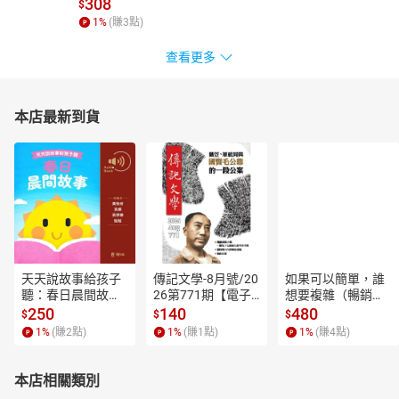
308
$
1
%
(賺
3
點)
查看更多
本店最新到貨
天天說故事給孩子
傳記文學-8月號/20
如果可以簡單，誰
聽：春日晨間故事
26第771期【電子
想要複雜（暢銷經
【有聲書】
書】
典新編版）【電子
250
140
480
$
$
$
書】
1
%
(賺
2
點)
1
%
(賺
1
點)
1
%
(賺
4
點)
本店相關類別