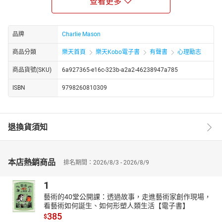
查看更多
这些人被称为酗酒者，这本书就是为他们而写的。酗酒者患有一种
叫做酗酒症的疾病，和其他患有疾病的人一样，他们需要帮助。
问题在于，酗酒者通常是最后一个意识到自己有问题的人，更别说
品牌
Charlie Mason
让他们承认了。但酗酒者必须承认自己问题的严重性，并主动寻求
商品分類
樂天首頁
樂天Kobo電子書
有聲書
心理勵志
帮助，帮助才会有效。没人能让酒鬼戒酒;他们必须独自走这条路。
这本书是所有终于准备好承认酗酒带来问题并准备接受帮助开始康
商品貨號(SKU)
6a927365-e16c-323b-a2a2-46238947a785
复的人的完美指南。任何愿意承认酒精问题存在的人都需要这本
ISBN
9798260810309
书。这是一份关于酗酒者需要了解的一切指南。
• 从了解酗酒是什么及其开始过程，到了解戒酒的好处，没有哪个话
题是禁忌的。
退換貨須知
• 我们将讨论一个人的酒精成瘾如何影响家庭其他成员，以及家庭动
态如何为满足酗酒者而转变。
• 我们将讨论助长者以及他们对酒鬼意味着什么。
本店熱銷商品
排名期間：2026/8/3 - 2026/8/9
• 我们将讨论戒酒的最佳方法以及每种方法的优缺点。我们将讨论康
复计划，以及拥有能够协助康复之路的人的重要性。
1
• 而且，现在酒精不再是问题，还会有关于如何享受生活的建议！
藝術的40堂公開課：透過故事，走進藝術家創作現場，
羞耻感不在于成为酒鬼，因为人都是人。羞耻在于，当有帮助时依
看藝術如何誕生、如何形塑人類生活【電子書】
然是酗酒者。这本书就是为你准备的！
385
$