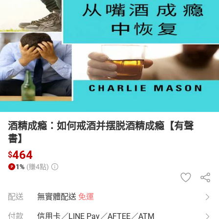
日本購物
電子/紙本書
HOT
酒精成瘾：如何戒酒并摆脱酒精成瘾【有聲
書】
464
$
1%
(賺4點)
配送
無實體配送
免運
付款
信用卡／LINE Pay／AFTEE／ATM