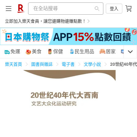
登入
立即加入樂天會員，讓您邊購物邊賺點數！
購物網分類
免運
美食
保健
民生用品
居家
3C
樂天首頁
圖書與雜誌
電子書
文學小說
20世纪40
天天免運
美食蛋糕
養生保健
民生用品
居家生活
3C家電
運動休閒
親子玩具
女裝
男裝
化妝保養
情趣用品