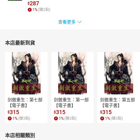
287
$
1
%
(賺
2
點)
查看更多
本店最新到貨
剑傲重生：第七部
剑傲重生：第一部
剑傲重生：第五部
【電子書】
【電子書】
【電子書】
315
315
315
$
$
$
1
%
(賺
3
點)
1
%
(賺
3
點)
1
%
(賺
3
點)
本店相關類別