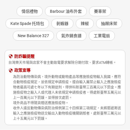
情侶禮物
Barbour 油布外套
賽車架
Kate Spade 托特包
剝蝦器
辣椒
抽屜床架
New Balance 327
氣炸鍋食譜
工業電扇
防詐騙提醒
台灣樂天市場與店家不會主動致電要求解除分期付款、要求ATM轉帳。
政策宣導
為防治動物傳染病，境外動物或動物產品等應施檢疫物輸入我國，應符
合動物檢疫規定，並依規定申請檢疫。擅自輸入屬禁止輸入之應施檢疫
物者最高可處七年以下有期徒刑，得併科新臺幣三百萬元以下罰金。應
施檢疫物之輸入人或代理人未依規定申請檢疫者，得處新臺幣五萬元以
上一百萬元以下罰鍰，並得按次處罰。
境外商品不得隨貨贈送應施檢疫物。
收件人違反動物傳染病防治條例第三十四條第三項規定，未將郵遞寄送
輸入之應施檢疫物送交輸出入動物檢疫機關銷燬者，處新臺幣三萬元以
上十五萬元以下罰鍰。