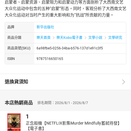
启蒙者、启蒙资源、启蒙阻力和启蒙动力等方面剖析了大西南文艺
大众化运动中包含的五种“启蒙”形态。同时，客观分析了大西南文艺
大众化运动对当时产生的重大影响和为“抗战”所贡献的力量。
品牌
新华出版社
商品分類
樂天首頁
樂天Kobo電子書
文學小說
文學研究
商品貨號(SKU)
6a98fbe5-0256-34ba-b576-137d1e91c3f5
ISBN
9787516650165
退換貨須知
本店熱銷商品
排名期間：2026/8/1 - 2026/8/7
1
正念殺機【NETFLIX影集Murder Mindfully蓄弒待發】
【電子書】