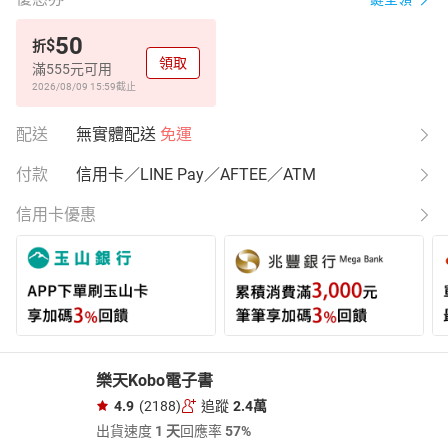
50
$
折
領取
滿555元可用
2026/08/09 15:59
截止
配送
無實體配送
免運
付款
信用卡／LINE Pay／AFTEE／ATM
信用卡優惠
樂天Kobo電子書
4.9
(2188)
追蹤
2.4萬
出貨速度
1 天
回應率
57%