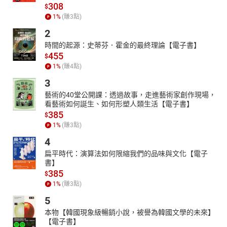
308
$
1
%
(賺
3
點)
2
時間的起源：史蒂芬．霍金的最終理論【電子書】
455
$
1
%
(賺
4
點)
3
藝術的40堂公開課：透過故事，走進藝術家創作現場，
看藝術如何誕生、如何形塑人類生活【電子書】
385
$
1
%
(賺
3
點)
4
扁平時代：演算法如何限縮我們的品味與文化【電子
書】
385
$
1
%
(賺
3
點)
5
本物【韓國現象級暢銷小說，被譽為韓國文學的未來】
【電子書】