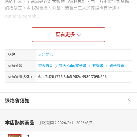
备的仁义，学诸葛亮的宏大智慧与独特思维，而千万不要学司马懿
的捡便宜。本书对曹操、刘备、诸葛亮三人的弊端也有所述。
Author Biograph：
王少农是出生于四川泸县、现居北京的著名诗人、国学家与书画
家，在国学普及、文学创作和书画领域均有显著成就，同时还身兼
查看更多
多个文化相关职务，是具有广泛影响力的新一代国学领域代表人
物，王少农目前担任香山书院院长、《中国诗词》主编，还是中华
职业教育社职业指导中心国学导师。他曾参与编纂《中华人民共和
品牌
大吕文化
国大典》，其开设的国学课因倡导 “重建信仰”，被称作 “信仰课”，
受到社会各阶层广泛欢迎，同时也凭借专业的国学素养推动着传统
商品分類
樂天首頁
樂天Kobo電子書
有聲書
親子教養
文化的传播与普及。
商品貨號(SKU)
6aef5d20-f775-3dc5-952c-4930f709b526
退換貨須知
本店熱銷商品
排名期間：2026/8/1 - 2026/8/7