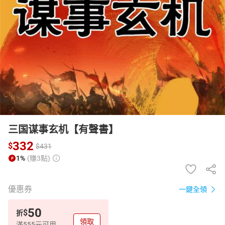
日本購物
電子/紙本書
HOT
三国谋事玄机【有聲書】
332
$
$
431
1%
(賺3點)
優惠券
一鍵全領
50
$
折
領取
滿555元可用