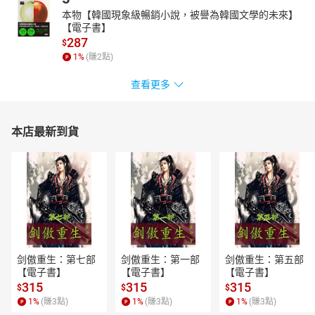
本物【韓國現象級暢銷小說，被譽為韓國文學的未來】
【電子書】
287
$
1
%
(賺
2
點)
查看更多
本店最新到貨
剑傲重生：第七部
剑傲重生：第一部
剑傲重生：第五部
【電子書】
【電子書】
【電子書】
315
315
315
$
$
$
1
%
(賺
3
點)
1
%
(賺
3
點)
1
%
(賺
3
點)