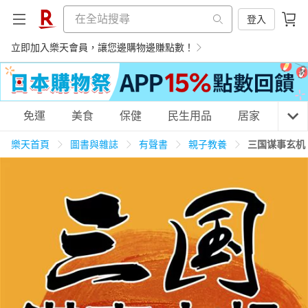
登入
立即加入樂天會員，讓您邊購物邊賺點數！
購物網分類
免運
美食
保健
民生用品
居家
3C
樂天首頁
圖書與雜誌
有聲書
親子教養
三国谋事玄机
天天免運
美食蛋糕
養生保健
民生用品
居家生活
3C家電
運動休閒
親子玩具
女裝
男裝
化妝保養
情趣用品