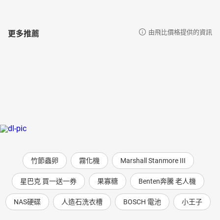
更多推薦
由飛比價格提供的資訊
竹節蟲卵
霧化機
Marshall Stanmore III
星巴克 買一送一券
果寡糖
Benten奔騰 老人機
NAS硬碟
人造石洗衣槽
BOSCH 電池
小王子