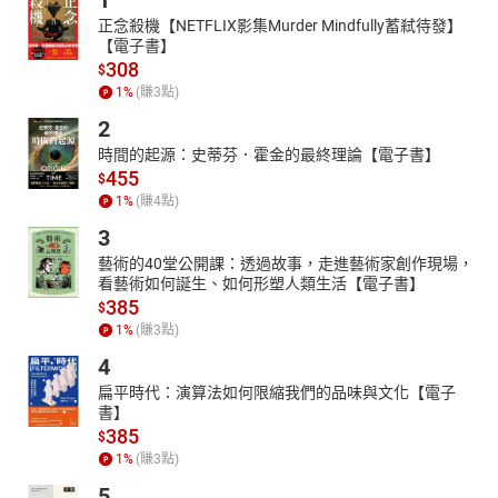
1
正念殺機【NETFLIX影集Murder Mindfully蓄弒待發】
【電子書】
308
$
1
%
(賺
3
點)
2
時間的起源：史蒂芬．霍金的最終理論【電子書】
455
$
1
%
(賺
4
點)
3
藝術的40堂公開課：透過故事，走進藝術家創作現場，
看藝術如何誕生、如何形塑人類生活【電子書】
385
$
1
%
(賺
3
點)
4
扁平時代：演算法如何限縮我們的品味與文化【電子
書】
385
$
1
%
(賺
3
點)
5