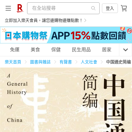
登入
立即加入樂天會員，讓您邊購物邊賺點數！
購物網分類
免運
美食
保健
民生用品
居家
3C
樂天首頁
圖書與雜誌
有聲書
人文社會
中国通史简编
天天免運
美食蛋糕
養生保健
民生用品
居家生活
3C家電
運動休閒
親子玩具
女裝
男裝
化妝保養
情趣用品