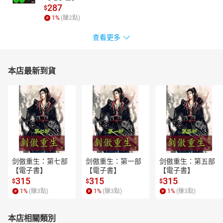
287
$
1
%
(賺
2
點)
查看更多
本店最新到貨
剑傲重生：第七部
剑傲重生：第一部
剑傲重生：第五部
【電子書】
【電子書】
【電子書】
315
315
315
$
$
$
1
%
(賺
3
點)
1
%
(賺
3
點)
1
%
(賺
3
點)
本店相關類別