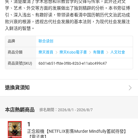
失，清楚厘清了学术思想和宗教哲学的交锋与传承，此外还对文
学、艺术、外交等方面的发展做出了独到精辟的分析。本书旁征博
引、深入浅出、有趣好读，带领读者看清中国历朝历代文治武功成
败兴衰的根源，透视古代社会发展的基本法则，为现代社会发展注
入鲜活的智慧。
品牌
联合读创
商品分類
樂天首頁
樂天Kobo電子書
有聲書
人文社會
商品貨號(SKU)
6b01eb51-ffde-3f8b-82b3-e11abc499c47
退換貨須知
本店熱銷商品
排名期間：2026/8/1 - 2026/8/7
1
正念殺機【NETFLIX影集Murder Mindfully蓄弒待發】
【電子書】