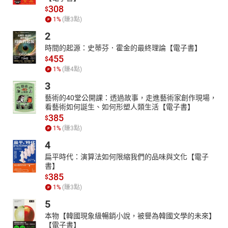
308
$
1
%
(賺
3
點)
2
時間的起源：史蒂芬．霍金的最終理論【電子書】
455
$
1
%
(賺
4
點)
3
藝術的40堂公開課：透過故事，走進藝術家創作現場，
看藝術如何誕生、如何形塑人類生活【電子書】
385
$
1
%
(賺
3
點)
4
扁平時代：演算法如何限縮我們的品味與文化【電子
書】
385
$
1
%
(賺
3
點)
5
本物【韓國現象級暢銷小說，被譽為韓國文學的未來】
【電子書】