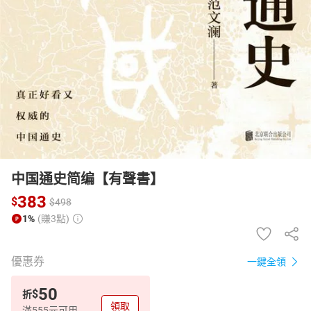
日本購物
電子/紙本書
HOT
中国通史简编【有聲書】
383
$
$
498
1%
(賺3點)
優惠券
一鍵全領
50
$
折
領取
滿555元可用