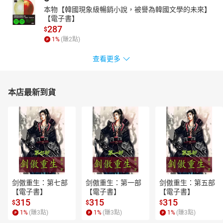
本物【韓國現象級暢銷小說，被譽為韓國文學的未來】
【電子書】
287
$
1
%
(賺
2
點)
查看更多
本店最新到貨
剑傲重生：第七部
剑傲重生：第一部
剑傲重生：第五部
【電子書】
【電子書】
【電子書】
315
315
315
$
$
$
1
%
(賺
3
點)
1
%
(賺
3
點)
1
%
(賺
3
點)