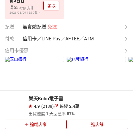
50
$
折
領取
滿555元可用
2026/08/09 15:59
截止
配送
無實體配送
免運
付款
信用卡／LINE Pay／AFTEE／ATM
信用卡優惠
樂天Kobo電子書
4.9
(2188)
追蹤
2.4萬
出貨速度
1 天
回應率
57%
追蹤店家
逛店舖