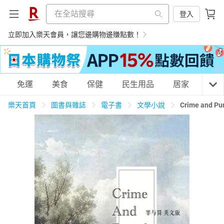
登入
立即加入樂天會員，讓您邊購物邊賺點數！
購物網分類
免運
美食
保健
民生用品
居家
3C
樂天首頁
圖書與雜誌
電子書
文學小說
Crime and
天天免運
美食蛋糕
養生保健
民生用品
居家生活
3C家電
運動休閒
親子玩具
女裝
男裝
化妝保養
情趣用品