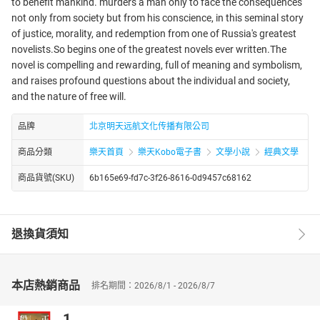
to benefit mankind. murders a man only to face the consequences
not only from society but from his conscience, in this seminal story
of justice, morality, and redemption from one of Russia's greatest
novelists.So begins one of the greatest novels ever written.The
novel is compelling and rewarding, full of meaning and symbolism,
and raises profound questions about the individual and society,
and the nature of free will.
品牌
北京明天远航文化传播有限公司
商品分類
樂天首頁
樂天Kobo電子書
文學小說
經典文學
商品貨號(SKU)
6b165e69-fd7c-3f26-8616-0d9457c68162
退換貨須知
本店熱銷商品
排名期間：2026/8/1 - 2026/8/7
1