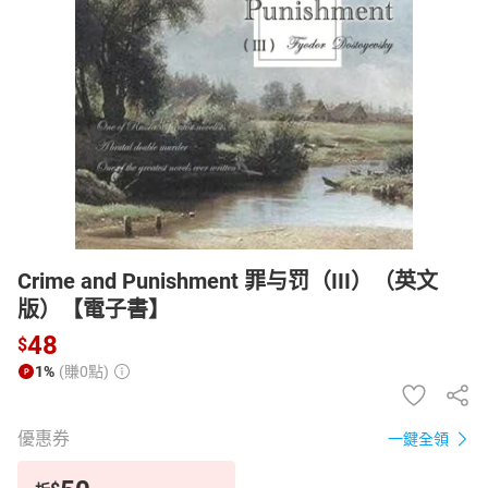
日本購物
電子/紙本書
HOT
Crime and Punishment 罪与罚（III）（英文
版）【電子書】
48
$
1%
(賺0點)
優惠券
一鍵全領