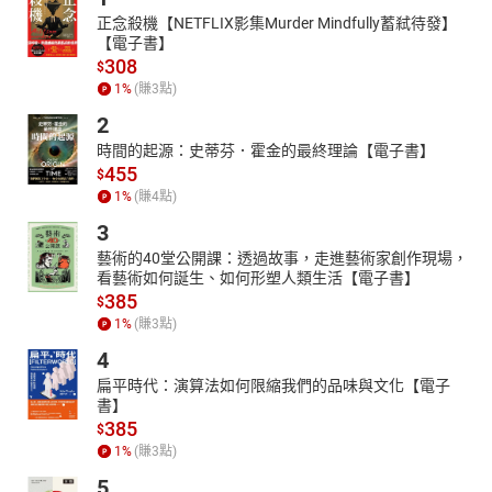
正念殺機【NETFLIX影集Murder Mindfully蓄弒待發】
【電子書】
308
$
1
%
(賺
3
點)
2
時間的起源：史蒂芬．霍金的最終理論【電子書】
455
$
1
%
(賺
4
點)
3
藝術的40堂公開課：透過故事，走進藝術家創作現場，
看藝術如何誕生、如何形塑人類生活【電子書】
385
$
1
%
(賺
3
點)
4
扁平時代：演算法如何限縮我們的品味與文化【電子
書】
385
$
1
%
(賺
3
點)
5