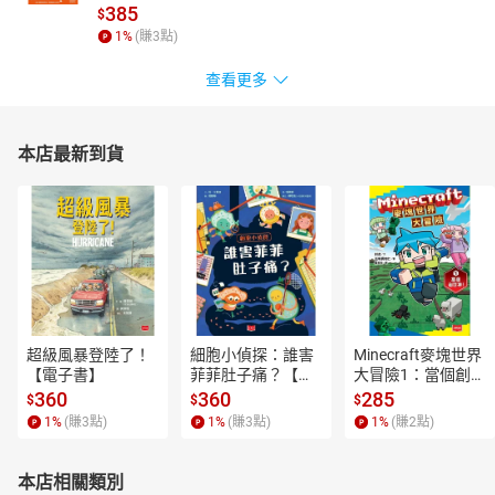
385
$
1
%
(賺
3
點)
查看更多
本店最新到貨
超級風暴登陸了！
細胞小偵探：誰害
Minecraft麥塊世界
【電子書】
菲菲肚子痛？【電
大冒險1：當個創世
子書】
神！【電子書】
360
360
285
$
$
$
1
%
(賺
3
點)
1
%
(賺
3
點)
1
%
(賺
2
點)
本店相關類別