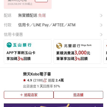
2026/08/09 15:59
截止
配送
無實體配送
免運
付款
信用卡／LINE Pay／AFTEE／ATM
信用卡優惠
樂天Kobo電子書
4.9
(2188)
追蹤
2.4萬
出貨速度
1 天
回應率
57%
追蹤店家
逛店舖