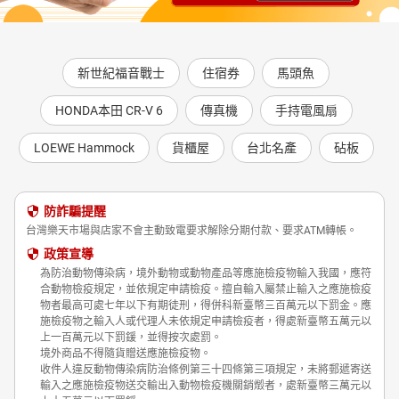
新世紀福音戰士
住宿券
馬頭魚
HONDA本田 CR-V 6
傳真機
手持電風扇
LOEWE Hammock
貨櫃屋
台北名產
砧板
防詐騙提醒
台灣樂天市場與店家不會主動致電要求解除分期付款、要求ATM轉帳。
政策宣導
為防治動物傳染病，境外動物或動物產品等應施檢疫物輸入我國，應符
合動物檢疫規定，並依規定申請檢疫。擅自輸入屬禁止輸入之應施檢疫
物者最高可處七年以下有期徒刑，得併科新臺幣三百萬元以下罰金。應
施檢疫物之輸入人或代理人未依規定申請檢疫者，得處新臺幣五萬元以
上一百萬元以下罰鍰，並得按次處罰。
境外商品不得隨貨贈送應施檢疫物。
收件人違反動物傳染病防治條例第三十四條第三項規定，未將郵遞寄送
輸入之應施檢疫物送交輸出入動物檢疫機關銷燬者，處新臺幣三萬元以