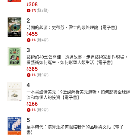
308
$
1
%
(賺
3
點)
2
時間的起源：史蒂芬．霍金的最終理論【電子書】
455
$
1
%
(賺
4
點)
3
藝術的40堂公開課：透過故事，走進藝術家創作現場，
看藝術如何誕生、如何形塑人類生活【電子書】
385
$
1
%
(賺
3
點)
4
一本書讀懂美元：9堂課解析美元邏輯，如何影響全球經
濟和每個人的投資【電子書】
266
$
1
%
(賺
2
點)
5
扁平時代：演算法如何限縮我們的品味與文化【電子
書】