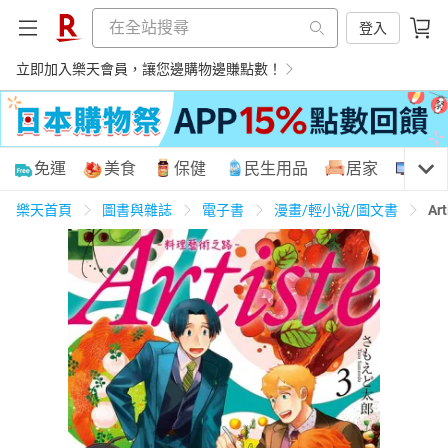
登入
立即加入樂天會員，讓您邊購物邊賺點數！
購物網分類
免運
美食
保健
民生用品
居家
3C
樂天首頁
圖書與雜誌
電子書
漫畫/輕小說/圖文書
Ar
天天免運
美食蛋糕
養生保健
民生用品
居家生活
3C家電
運動休閒
親子玩具
女裝
男裝
化妝保養
情趣用品