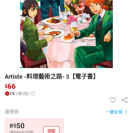
日本購物
電子/紙本書
HOT
Artiste -料理藝術之路- 3【電子書】
66
$
1%
(賺0點)
優惠券
一鍵全領
50
$
折
領取
滿555元可用