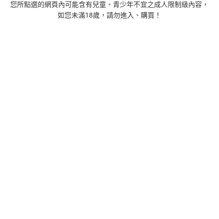
您所點選的網頁內可能含有兒童、青少年不宜之成人限制級內容，
如您未滿18歲，請勿進入、購買！
1
正念殺機【NETFLIX影集Murder Mindfully蓄弒待發】
【電子書】
308
$
1
%
(賺
3
點)
2
時間的起源：史蒂芬．霍金的最終理論【電子書】
455
$
1
%
(賺
4
點)
3
藝術的40堂公開課：透過故事，走進藝術家創作現場，
看藝術如何誕生、如何形塑人類生活【電子書】
385
$
1
%
(賺
3
點)
4
一本書讀懂美元：9堂課解析美元邏輯，如何影響全球經
濟和每個人的投資【電子書】
266
$