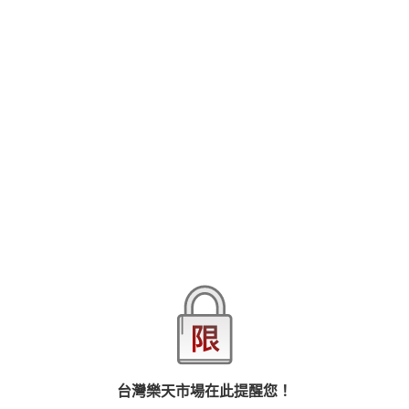
「披著草食皮的傢伙最危險喔，就像我一樣？」原本溫柔的他突然
大變，化為吞噬乳房的野獸…――大學生・紬為了找到草食男參加了
聯誼。因為她已經對肉食系男子產生陰影。聯誼剛開始她就注意到
房間角落的男性・要。對女性沒興趣的他，沉悶的表情深深吸引著
紬。「他正是草食系男子」看到要沉穩的舉止使紬更加確信。他也
查看更多
有著大哥哥般的安心感，使紬放下警戒心。「妳天真過頭，真令人
擔心。」突然間他奪走了紬無防備的雙唇。露出了和３秒前完全不
同的雄性神情…。
品牌
悅文社
商品分類
樂天首頁
樂天Kobo電子書
漫畫/輕小說/圖文書
愛情故事
商品貨號(SKU)
6ba5a4cd-2e54-30ce-b066-2b6a6c4f1507
退換貨須知
台灣樂天市場在此提醒您！
本店熱銷商品
排名期間：2026/7/31 - 2026/8/6