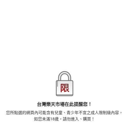
【本作品譯文由授權方提供】意外地在公司撞見一条先生可愛的一
面，讓我覺得有點開心。我一直知道一条先生是個認真又努力的
人……等等！我還在說話啊！不要突然就揉我胸部啦～
品牌
悅文社
商品分類
樂天首頁
樂天Kobo電子書
18+成人
漫畫/輕小說
商品貨號(SKU)
6bd48b3c-6007-3ae4-b234-845f25e8ddef
退換貨須知
本店熱銷商品
排名期間：2026/7/31 - 2026/8/6
台灣樂天市場在此提醒您！
您所點選的網頁內可能含有兒童、青少年不宜之成人限制級內容，
1
如您未滿18歲，請勿進入、購買！
正念殺機【NETFLIX影集Murder Mindfully蓄弒待發】
【電子書】