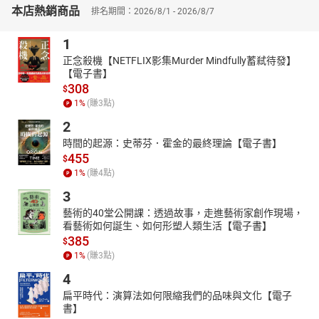
本店熱銷商品
排名期間：2026/8/1 - 2026/8/7
1
正念殺機【NETFLIX影集Murder Mindfully蓄弒待發】
【電子書】
308
$
1
%
(賺
3
點)
2
時間的起源：史蒂芬．霍金的最終理論【電子書】
455
$
1
%
(賺
4
點)
3
藝術的40堂公開課：透過故事，走進藝術家創作現場，
看藝術如何誕生、如何形塑人類生活【電子書】
385
$
1
%
(賺
3
點)
4
扁平時代：演算法如何限縮我們的品味與文化【電子
書】