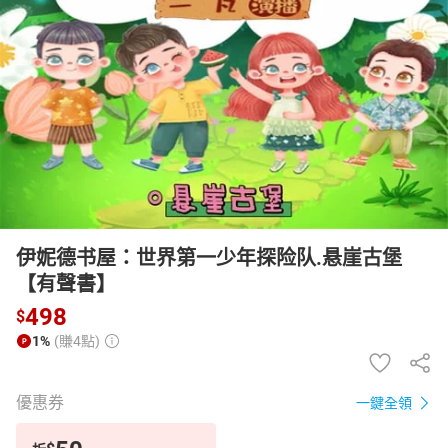
日本購物
電子/紙本書
HOT
伊妮德书屋：世界第一少年探险队.悬崖古堡
【有聲書】
498
$
1%
(賺4點)
優惠券
一鍵全領