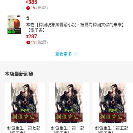
385
$
1
%
(賺
3
點)
5
本物【韓國現象級暢銷小說，被譽為韓國文學的未來】
【電子書】
287
$
1
%
(賺
2
點)
查看更多
本店最新到貨
剑傲重生：第七部
剑傲重生：第一部
剑傲重生：第五部