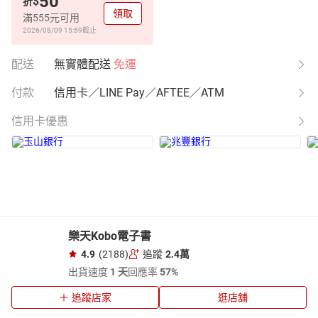
50
$
折
領取
滿555元可用
2026/08/09 15:59
截止
配送
無實體配送
免運
付款
信用卡／LINE Pay／AFTEE／ATM
信用卡優惠
樂天Kobo電子書
4.9
(2188)
追蹤
2.4萬
出貨速度
1 天
回應率
57%
追蹤店家
逛店舖