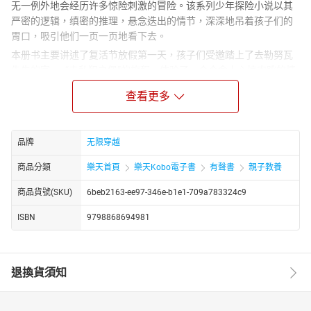
无一例外地会经历许多惊险刺激的冒险。该系列少年探险小说以其
严密的逻辑，缜密的推理，悬念迭出的情节，深深地吊着孩子们的
胃口，吸引他们一页一页地看下去。
本册书主要讲述了复活节放假第一天，孩子们受邀踏上了去勒努瓦
先生的家——“走私犯之堡”的旅程。体验了一个个令人心惊肉跳的情
景：走私犯的放逐之山、雾蒙蒙无情吞噬生命的黑暗沼泽、建造于
查看更多
悬崖峭壁之上的古堡、古堡下星罗棋布直通房间的秘道，还有那暗
夜中不断闪光发出暗号的塔楼、那夜半悄无声息靠岸的小船、那突
然从房间暗门里爬出的诡异身影、那秘道中发出的惊恐的叫声……随
品牌
无限穿越
着故事的一步步发展，越来越多的惊奇在等着我们，越来越多的秘
密被孩子们逐一解开，一个个狡猾的罪犯也得到了应有的下场。
商品分類
樂天首頁
樂天Kobo電子書
有聲書
親子教養
作者简介：
商品貨號(SKU)
6beb2163-ee97-346e-b1e1-709a783324c9
伊妮德·布莱顿（1897-1968）是英国著名的儿童文学作家。她早年
受过幼儿师范教育，后从事教育报刊工作。1923年出版本作品，
ISBN
9798868694981
1949年塑造了著名的童话人物诺迪。她先后为不同年龄的儿童创作
了10000多个故事、600多部作品，堪称英国“国宝级”的童书大王。
她的作品已被翻译成40多种语言文字远销海外。她的作品是“哈利·
退換貨須知
波特”作者J.K.罗琳的启蒙读物。其代表作包括《世界少年探险队》
《秘密七人组》《诺迪》《神秘事件簿》等。