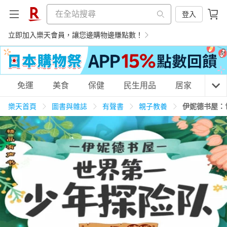
登入
立即加入樂天會員，讓您邊購物邊賺點數！
購物網分類
免運
美食
保健
民生用品
居家
3C
樂天首頁
圖書與雜誌
有聲書
親子教養
伊妮德书屋：
天天免運
美食蛋糕
養生保健
民生用品
居家生活
3C家電
運動休閒
親子玩具
女裝
男裝
化妝保養
情趣用品