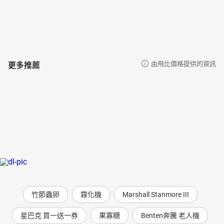
更多推薦
由飛比價格提供的資訊
竹節蟲卵
霧化機
Marshall Stanmore III
星巴克 買一送一券
果寡糖
Benten奔騰 老人機