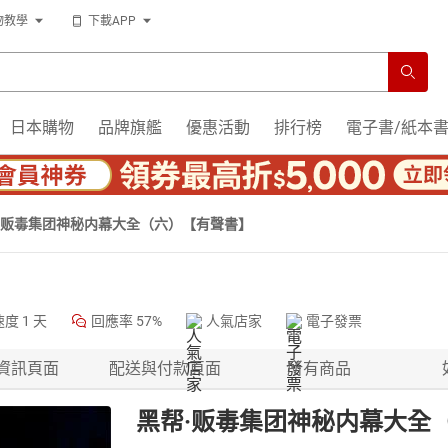
物教學
下載APP
日本購物
品牌旗艦
優惠活動
排行榜
電子書/紙本
·贩毒集团神秘内幕大全（六）【有聲書】
速度
1 天
回應率
57%
人氣店家
電子發票
資訊頁面
配送與付款頁面
所有商品
黑帮·贩毒集团神秘内幕大全