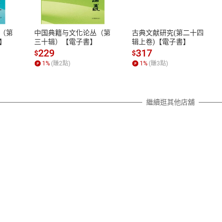
、LINE PAY、AFTEE
本店是否提供消費者保護法七日猶
之權利，遽消費者保護法及通訊交
（第
中国典籍与文化论丛（第
古典文献研究(第二十四
除權合理例外情事適用準則，依商
】
三十辑）【電子書】
辑上卷)【電子書】
質各有不同規定。詳細退換貨說明
229
317
$
$
照各商品說明。
1
%
(賺
2
點)
1
%
(賺
3
點)
詳細說明
繼續逛其他店舖