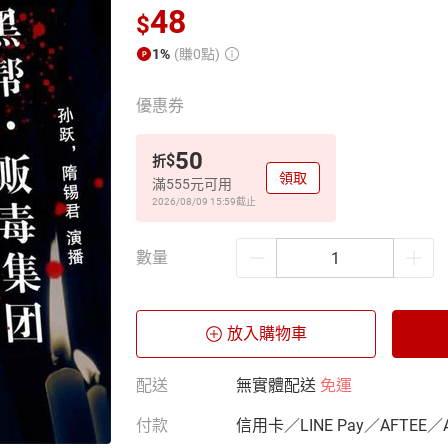
48
$
1%
(賺0點)
優惠券
50
$
折
領取
滿555元可用
2026/08/09 15:59
截止
數量
放入購物車
配送
無實體配送
免運
付款
信用卡／LINE Pay／AFTEE／