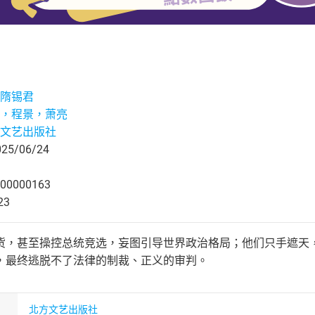
隋锡君
，程景，萧亮
文艺出版社
5/06/24
00000163
23
货，甚至操控总统竞选，妄图引导世界政治格局；他们只手遮天
，最终逃脱不了法律的制裁、正义的审判。
北方文艺出版社