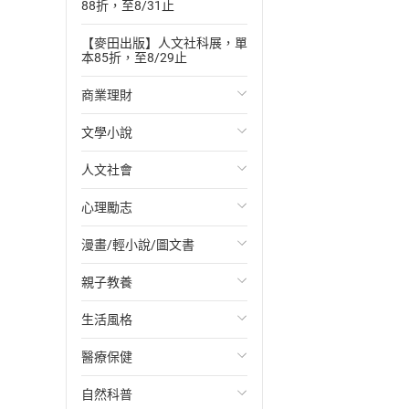
88折，至8/31止
【麥田出版】人文社科展，單
本85折，至8/29止
商業理財
文學小說
投資理財
人文社會
經濟/趨勢
歐美文學
心理勵志
財務/金融
日本文學
國際關係
漫畫/輕小說/圖文書
管理/領導
韓國文學
政治
心靈成長/情緒
親子教養
職場工作術
華文文學
社會科學
人際關係
輕小說
生活風格
成功法
經典文學
台灣/中國歷史
兩性關係
奇幻/科幻
教育現場
醫療保健
行銷/廣告
成長/家庭生活小說
日/韓歷史
心理學
愛情故事
兒童文學/故事
飲食/食譜
自然科普
傳記
懸疑/推理小說
其他歷史/史學
職場/社會寫實
兒童科普/學習
健身/美顏
健康/養生