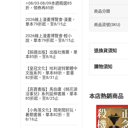
⭐08/03-08/09本週精選85
折，領券再85折
商品分類
2026線上漫畫博覽會-漫畫，
單本79折起，至8/15止
商品貨號(SKU)
2026線上漫畫博覽會-輕小
說，單本79折起，至8/15止
退換貨須知
【臉譜出版】出版社推薦，單
本85折，至8/8止
購物須知
【皇冠文化】哈利波特繁體中
退換貨規定：
文版系列，單本88折，套書
(
一
)
依
消費
82折起，至8/31止
內容或一經提
購書須知
【高寶書版】馬伯庸《桃花源
定。
沒事兒》系列延伸書展，單本
本店熱銷商品
(
二
)
消費者
85折起，至8/25止
且已下載
/
存
挑選
商
【小角落文化】閱來閱好玩，
退貨方式：您
暑期書展，單本82折，至
Choose
8/16止
貨」，本店鋪
請注意，樂天