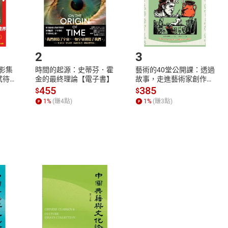
如何開始使用？
.選擇閱讀載具
Step2.
2
3
X影集
時間的起源：史蒂芬．霍
藝術的40堂公開課：透過
蓄弒待
金的最終理論【電子書】
故事，走進藝術家創作現
場，看藝術如何誕生、如
455
385
$
$
何形塑人類生活【電子
1
%
(賺
4
點)
1
%
(賺
3
點)
書】
式
退換貨規範