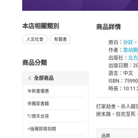
本店相關類別
商品詳情
人文社會
有聲書
旁白：
孙跃，
作者：
詹幼鹏
出版社：
北方
商品分類
出版日期：202
語言：中文
全部商品
ISBN：75990
時長：10:11:
🎯新書優惠
🉐獨家書籍
打家劫舍、杀人越
途末路，狂欢至死
💘樂天女孩
⚡版權即將到期
品牌