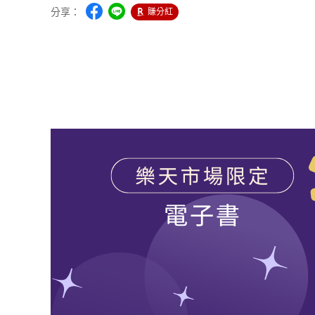
分享：
賺分紅