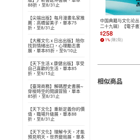
版】》新書延伸書展，單本
88折，至8/31止
ATM轉帳、信用卡
【尖端出版】每月漫畫名家推
中国典籍与文化论丛
薦：高橋留美子，單本75
二十九辑）【電子書
折，至8/31止
258
$
1
%
(賺
2
點)
【大雁文化 x 日出出版】陪你
找到情緒出口，心理勵志書
展，單本85折，至9/10止
【天下生活 x 康健出版】享受
自己喜歡的生活，單本85
折，至9/15止
相似商品
【臺灣商務】解碼歷史書展~
穿梭時空的閱讀冒險，單本
85折，至8/31止
【天下文化】重新定義你的價
值，職場升級展，單本88
折，至8/31止
【天下文化】理解今天，才能
預見明天。世界變局展，單本