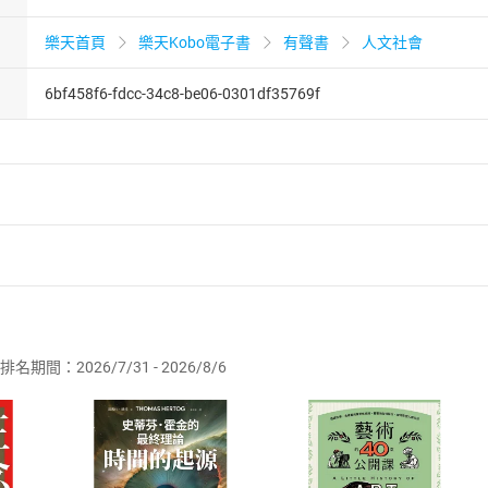
樂天首頁
樂天Kobo電子書
有聲書
人文社會
6bf458f6-fdcc-34c8-be06-0301df35769f
者保護法
第
19
條第
1
項後段
暨
通訊交易解除權合理例外情事適用
供即為完成之線上服務，經消費者事先同意始提供。」 之商品
排名期間：2026/7/31 - 2026/8/6
訂購本店鋪之商品即代表知悉本店鋪所銷售之商品為電子書，屬
取電子書，不得請求退貨退款。
品
放入
購物車
登入
帳號
欲取消訂單或辦理退貨時，請登入樂天市場，並於「我的訂單」
Shopping cart
Login
將依您的申請進行審核，待審核通過後將為您辦理退款事宜。
市場須以整筆訂單為單位進行取消/退貨，恕無法以單支商品取消