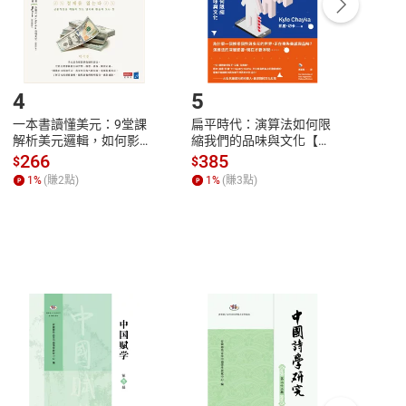
登入帳號，下載書籍後看書
4
5
6
一本書讀懂美元：9堂課
扁平時代：演算法如何限
本物
解析美元邏輯，如何影響
縮我們的品味與文化【電
說，
全球經濟和每個人的投資
子書】
來】
266
385
28
$
$
$
【電子書】
1
%
(賺
2
點)
1
%
(賺
3
點)
1
%
客服資訊