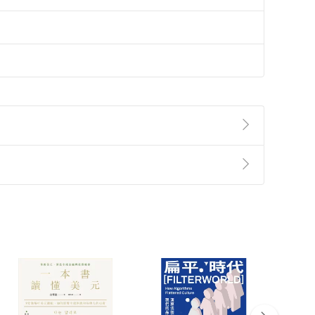
準則
第
2
條第
5
款之規定，「非以有形媒介提供之數位
，不適用消保法第
19
條第
1
項七日內無條件退貨之規
非以有形媒介提供之數位內容，消費者同意若訂購後
付款
方式
完成
訂單
中點選「瀏覽訂單明細」
>
「申請取消訂單
/
退
Payment
Complete
/退貨。