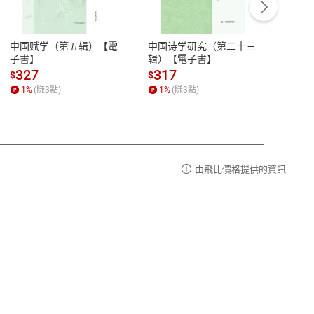
豫期
服務時間：週一到週五 10:00-12:00、
易解
13:00-17:00 (國定假日及例假日休息)
中国赋学（第五辑）【電
中国诗学研究（第二十三
中国
品性
客服電話：0080-1857077
子書】
辑）【電子書】
二十
請參
客服信箱：
聯絡店家
327
317
28
$
$
$
1
%
(賺
3
點)
1
%
(賺
3
點)
1
%
由飛比價格提供的資訊