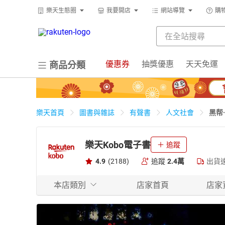
樂天生態圈
我要開店
網站導覽
購
優惠券
抽獎優惠
天天免運
商品分類
黑帮
樂天首頁
圖書與雜誌
有聲書
人文社會
樂天Kobo電子書
追蹤
4.9
(2188)
追蹤
2.4萬
出貨
本店類別
店家首頁
店家