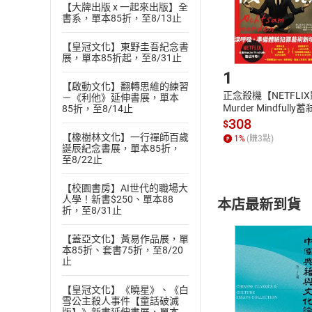
【大牌出版 x 一起來出版】全
購書後，
書系，單本85折，至8/13止
【皇冠文化】東野圭吾紀念書
Step1
展，單本85折起，至8/31止
1
【啟動文化】翻轉思維的練習
正念殺機【NETFLI
－《利他》延伸書展，單本
Murder Mindfully
85折，至8/14止
發】【電子書】
308
$
【橡樹林文化】一行禪師百歲
1
%
(賺
3
點)
誕辰紀念書展，單本85折，
至8/22止
【校園書房】AI世代的職場大
人學！新書$250、單本88
本店最新到貨
折，至8/31止
【蓋亞文化】黃易作品展，單
本85折、套書75折，至8/20
止
【皇冠文化】《曉星》、《白
付款方
雪公主殺人事件【童話破滅