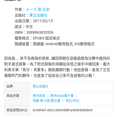
作者：
メーブ
,
恵 広史
出版社：
東立出版社
出版日期：2017/02/15
語言：中文
ISBN：3089863820536
檔案格式：EPUB3-固式格式
閱讀裝置：閱讀器, Android應用程式, iOS應用程式
因為我……來不及救我的爸爸…織田照朝在惡魔遊戲淘汰賽中遇到的
對手是式部紫。為了把式部紫的母親從永恆之槍手中搶回來，義大
利黑手黨「馬可‧貝蒙多」開始展開行動！他這麼做，是為了正在
展開死鬥的夥伴，也是為了從前自己來不及拯救的父親！
品牌
東立出版社
商品分類
樂天首頁
樂天Kobo電子書
漫畫/輕小說/圖文書
奇幻/科幻
商品貨號(SKU)
6c5e04e7-a02c-30d4-888f-a400b8a8dbb4