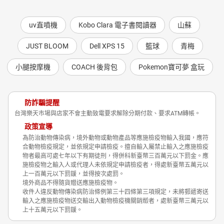
uv直噴機
Kobo Clara 電子書閱讀器
山蘇
JUST BLOOM
Dell XPS 15
籃球
青梅
小腿按摩機
COACH 後背包
Pokemon寶可夢 盒玩
防詐騙提醒
台灣樂天市場與店家不會主動致電要求解除分期付款、要求ATM轉帳。
政策宣導
為防治動物傳染病，境外動物或動物產品等應施檢疫物輸入我國，應符
合動物檢疫規定，並依規定申請檢疫。擅自輸入屬禁止輸入之應施檢疫
物者最高可處七年以下有期徒刑，得併科新臺幣三百萬元以下罰金。應
施檢疫物之輸入人或代理人未依規定申請檢疫者，得處新臺幣五萬元以
上一百萬元以下罰鍰，並得按次處罰。
境外商品不得隨貨贈送應施檢疫物。
收件人違反動物傳染病防治條例第三十四條第三項規定，未將郵遞寄送
輸入之應施檢疫物送交輸出入動物檢疫機關銷燬者，處新臺幣三萬元以
上十五萬元以下罰鍰。