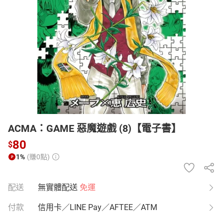
日本購物
電子/紙本書
HOT
ACMA：GAME 惡魔遊戲 (8)【電子書】
80
$
1%
(賺0點)
配送
無實體配送
免運
付款
信用卡／LINE Pay／AFTEE／ATM