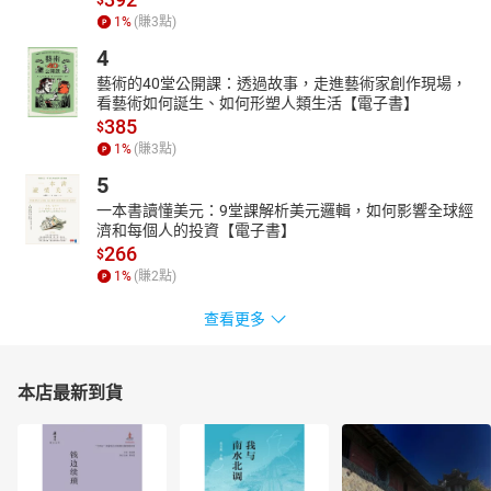
1
%
(賺
3
點)
4
藝術的40堂公開課：透過故事，走進藝術家創作現場，
看藝術如何誕生、如何形塑人類生活【電子書】
385
$
1
%
(賺
3
點)
5
一本書讀懂美元：9堂課解析美元邏輯，如何影響全球經
濟和每個人的投資【電子書】
266
$
1
%
(賺
2
點)
查看更多
本店最新到貨