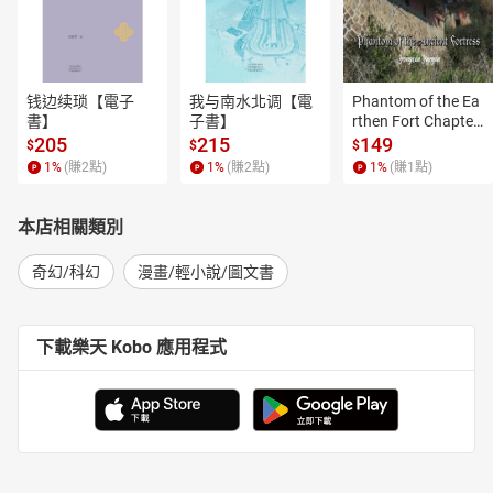
钱边续琐【電子
我与南水北调【電
Phantom of the Ea
書】
子書】
rthen Fort Chapter
 4【有聲書】
205
215
149
$
$
$
1
%
(賺
2
點)
1
%
(賺
2
點)
1
%
(賺
1
點)
本店相關類別
奇幻/科幻
漫畫/輕小說/圖文書
下載樂天 Kobo 應用程式