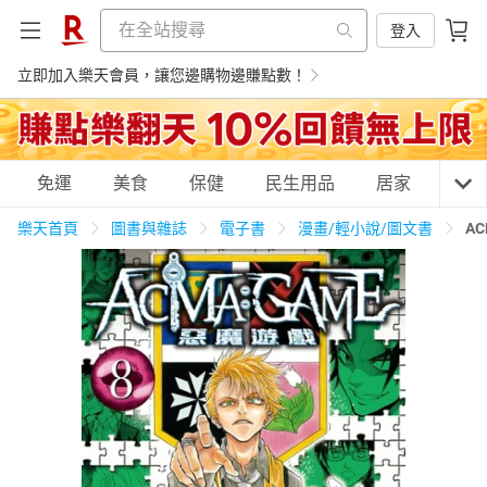
登入
立即加入樂天會員，讓您邊購物邊賺點數！
購物網分類
免運
美食
保健
民生用品
居家
3C
樂天首頁
圖書與雜誌
電子書
漫畫/輕小說/圖文書
A
天天免運
美食蛋糕
養生保健
民生用品
居家生活
3C家電
運動休閒
親子玩具
女裝
男裝
化妝保養
情趣用品