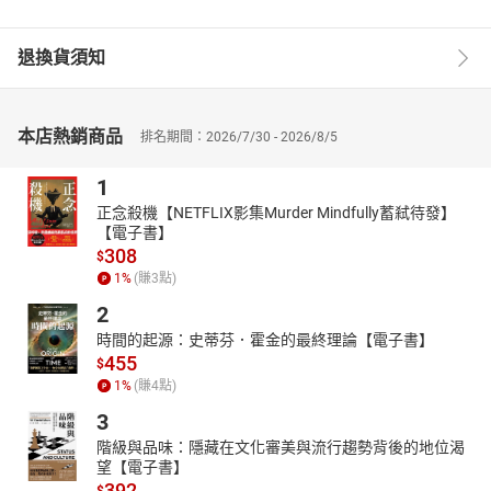
退換貨須知
本店熱銷商品
排名期間：2026/7/30 - 2026/8/5
1
正念殺機【NETFLIX影集Murder Mindfully蓄弒待發】
【電子書】
308
$
1
%
(賺
3
點)
2
時間的起源：史蒂芬．霍金的最終理論【電子書】
455
$
1
%
(賺
4
點)
3
階級與品味：隱藏在文化審美與流行趨勢背後的地位渴
望【電子書】
392
$