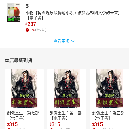
包含克漏字、翻譯、看圖作文等，讓學生熟悉這些重要考試
5
題型的應答技巧。
本物【韓國現象級暢銷小說，被譽為韓國文學的未來】
【電子書】
編者的話
287
$
December 2024
1
%
(賺
2
點)
December is here, and so is winter. It's time to take out
your warm clothing. One piece of clothing commonly seen
查看更多
this time of year is the ugly Christmas sweater. Discover how
they came about in “The Unlikely Rise of Ugly Christmas
Sweaters.” This month is also suitable for gathering with
本店最新到貨
friends and family for meals. “Eat All You Can at Buffet
Restaurants” poses a good option for those who crave a
variety of foods. Speaking of dinner, one of the most famous
depictions of a dinner is Leonardo da Vinci's The Last Supper
. Learn more about this iconic painting in “The Timeless
Charm of The Last Supper .” Have you ever gotten your left
and right mixed up? “The Challenges of Left and Right”
addresses why this might happen. These are just a few of
剑傲重生：第七部
剑傲重生：第一部
剑傲重生：第五部
the exciting topics waiting for you in this month's issue of
【電子書】
【電子書】
【電子書】
Enjoy English .
315
315
315
$
$
$
到了十二月，冬天也來臨。是時候拿出你的保暖衣物