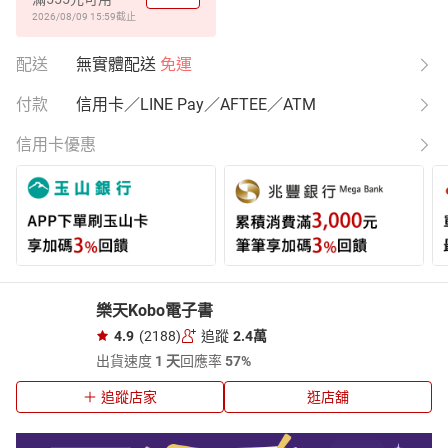
2026/08/09 15:59
截止
配送
無實體配送
免運
付款
信用卡／LINE Pay／AFTEE／ATM
信用卡優惠
樂天Kobo電子書
4.9
(2188)
追蹤
2.4萬
出貨速度
1 天
回應率
57%
追蹤店家
逛店舖