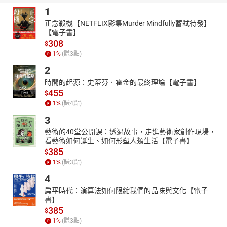
難不倒，現在就開始，讓未來的你說謝謝~
1
雜誌特色
正念殺機【NETFLIX影集Murder Mindfully蓄弒待發】
【電子書】
❶報導性文章：
308
a. 包含影視娛樂、好書俱樂部、藝術饗宴、文化之窗、全球
$
1
%
(賺
3
點)
節慶、綠色生活、人物傳記、休閒小站、探索科學與體育運
動等主題，以深入淺出的文字帶領學生吸收新知、了解天下
2
大小事。
時間的起源：史蒂芬．霍金的最終理論【電子書】
b. 深入臺灣單元更結合在地文化，介紹寶島的民俗風情、美
455
$
食人文等。
1
%
(賺
4
點)
❷生活類文章：
3
國內外新聞焦點話題、介紹最夯潮流單字的生活字彙王、傳
藝術的40堂公開課：透過故事，走進藝術家創作現場，
達時下科技新知的發燒話題。
看藝術如何誕生、如何形塑人類生活【電子書】
385
❸對話類：
$
1
%
(賺
3
點)
a. 包含商用英語、觀光英語及圖解世界，提供情境對話影片
讓學生模擬學習。
4
b. 圖解世界包含許多不同主題相關單字的大集結，輔以圖解
扁平時代：演算法如何限縮我們的品味與文化【電子
照片讓人一目了然，並且將這些單字融入生活對話中，讓讀
書】
385
者知道如何學以致用。
$
1
%
(賺
3
點)
❹考試相關學習類別：