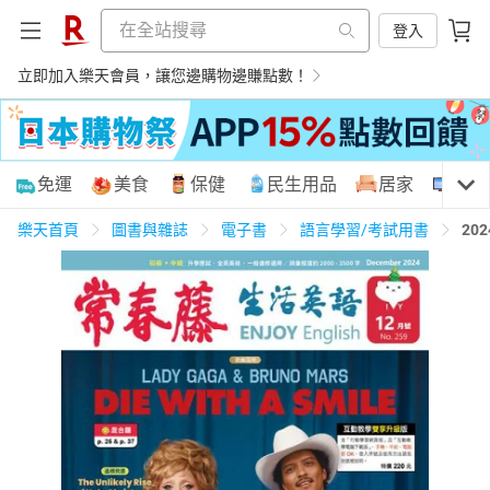
登入
立即加入樂天會員，讓您邊購物邊賺點數！
購物網分類
免運
美食
保健
民生用品
居家
3C
樂天首頁
圖書與雜誌
電子書
語言學習/考試用書
20
天天免運
美食蛋糕
養生保健
民生用品
居家生活
3C家電
運動休閒
親子玩具
女裝
男裝
化妝保養
情趣用品