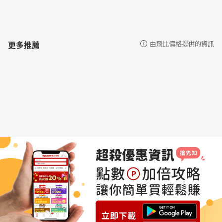
【藝術饗宴(混合題)】 The Timeless Charm of The Last
Supper 《 最後的晚餐》的永恆魅力
【觀光英語】 Home Safety Check before Going on Vacation
出門旅遊趴趴走 居家安全不可少
更多推薦
由飛比價格提供的資訊
【美食饗宴】 Eat All You Can at Buffet Restaurants 吃到飽
盛宴來襲！
【美食饗宴】 Eat All You Can at Buffet Restaurants 吃到飽
盛宴來襲！
【主題寫作】 The Modern Trend of Following Suit 現代跟風
趨勢
【科技新知(混合題)】 A Beginner's Guide to Recognizing AI
Art 逼逼！破解以假亂真的人工智慧圖片
【科技新知(混合題)】 A Beginner's Guide to Recognizing AI
Art 逼逼！破解以假亂真的人工智慧圖片
【克漏字】 The Challenges of Left and Right 左右不分好困擾
【探索自然(全程英文講解)】 A Solar Storm's Amazing Night
Sky Show 進擊的太陽風暴～絢爛極光秀登場！
【英語聊天室】 Serving up Holiday Spirit at Christmas
Dinner 在聖誕晚餐中營造節日氣氛
【英語聊天室】 Serving up Holiday Spirit at Christmas