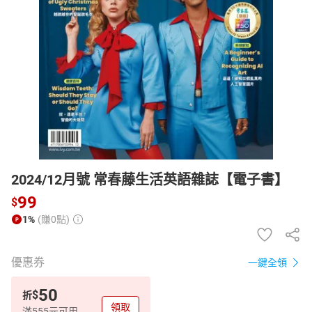
日本購物
電子/紙本書
HOT
2024/12月號 常春藤生活英語雜誌【電子書】
99
$
1%
(賺0點)
優惠券
一鍵全領
50
$
折
領取
滿555元可用