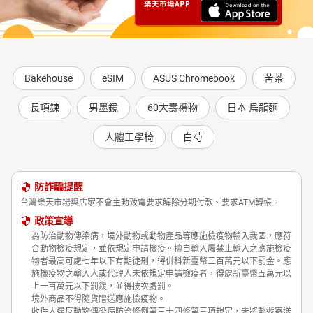
Dinner 在聖誕晚餐中營造節日氣氛
【追根究底(建構核心素養)】 The Unlikely Rise of Ugly
Christmas Sweaters 越醜越夯的聖誕醜毛衣
【追根究底(建構核心素養)】 The Unlikely Rise of Ugly
Christmas Sweaters 越醜越夯的聖誕醜毛衣
Bakehouse
eSIM
ASUS Chromebook
苦茶
【翻譯】 Sentence Translation 翻譯
【專題特寫】 Motion Capture Changes Entertainment 動態
長項鍊
男墨鏡
60大壽禮物
日本 烏龍麵
捕捉在娛樂界的壯舉
【專題特寫】 Motion Capture Changes Entertainment 動態
人體工學椅
白芍
捕捉在娛樂界的壯舉
防詐騙提醒
台灣樂天市場與店家不會主動致電要求解除分期付款、要求ATM轉帳。
政策宣導
為防治動物傳染病，境外動物或動物產品等應施檢疫物輸入我國，應符
合動物檢疫規定，並依規定申請檢疫。擅自輸入屬禁止輸入之應施檢疫
物者最高可處七年以下有期徒刑，得併科新臺幣三百萬元以下罰金。應
施檢疫物之輸入人或代理人未依規定申請檢疫者，得處新臺幣五萬元以
上一百萬元以下罰鍰，並得按次處罰。
境外商品不得隨貨贈送應施檢疫物。
收件人違反動物傳染病防治條例第三十四條第三項規定，未將郵遞寄送