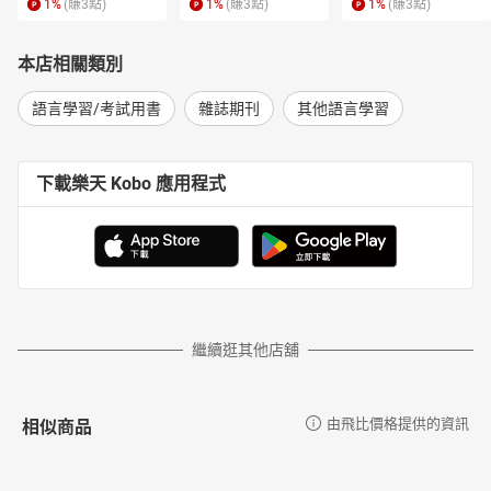
1
%
(賺
3
點)
1
%
(賺
3
點)
1
%
(賺
3
點)
了。每年這個時節常見的一件衣服是聖誕醜毛衣。在《越醜
越夯的聖誕醜毛衣》中了解它們的由來。這個月也很適合與
本店相關類別
親朋好友聚餐。《吃到飽盛宴來襲！》介紹一個不錯的選
項，適合那些喜歡享用各式各樣美食的人。說到晚餐，關於
語言學習/考試用書
雜誌期刊
其他語言學習
晚餐最著名的描繪之一是達文西的《最後的晚餐》。在
《〈最後的晚餐〉的永恆魅力》中了解有關這幅經典畫作的
更多資訊。你有過把左右搞混的經驗嗎？《左右不分好困
下載樂天 Kobo 應用程式
擾》說明了這個問題發生的原因。除了這些主題之外，還有
更多有趣的內容在本期的《生活英語》等著你去挖掘。 Enjoy
Editors
雜誌目錄
【好書俱樂部】 The Beast and the Bethany 怪獸與貝瑟妮
【好書俱樂部】 The Beast and the Bethany 怪獸與貝瑟妮
【圖解世界】 Fast Food 速食
繼續逛其他店舖
【健康百科】 Wisdom Teeth: Should They Stay or Should
They Go? 拔，還是不拔？智齒的大哉問
【健康百科】 Wisdom Teeth: Should They Stay or Should
相似商品
由飛比價格提供的資訊
They Go? 拔，還是不拔？智齒的大哉問
【藝術饗宴(混合題)】 The Timeless Charm of The Last
Supper 《 最後的晚餐》的永恆魅力