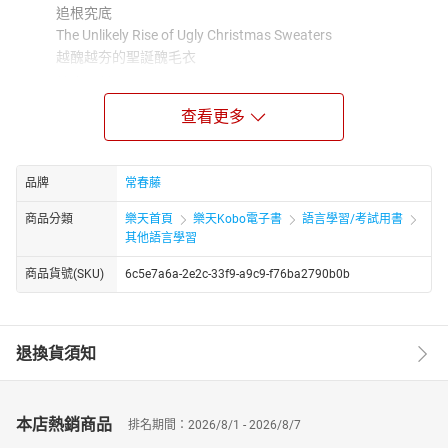
追根究底
The Unlikely Rise of Ugly Christmas Sweaters
越醜越夯的聖誕醜毛衣
健康百科
Wisdom Teeth: Should They Stay or Should They Go?
查看更多
拔，還是不拔？智齒的大哉問
科技新知
A Beginner's Guide to Recognizing AI Art
品牌
常春藤
逼逼！破解以假亂真的人工智慧圖片
商品分類
樂天首頁
樂天Kobo電子書
語言學習/考試用書
雜誌介紹
其他語言學習
升學考試．全民英檢．一般進修適用 / 詞彙程度約 2000
～3500字 /
商品貨號(SKU)
6c5e7a6a-2e2c-33f9-a9c9-f76ba2790b0b
《常春藤生活英語雜誌》內容針對人物專訪、科普、素養、
網際網路、旅遊、遊學、流行趨勢及生活對話為主題進行報
導，於學習英語同時另增加新知的吸收。著重『聽力』、
退換貨須知
『口說』兩部份，以短文及會話(對話)交叉編排，既可培養讀
者的閱讀能力，又可增加英文口說能力，故自創刊以來，深
受學生及社會人士、政府機關推崇與信賴。
本店熱銷商品
排名期間：2026/8/1 - 2026/8/7
每天只要30分鐘，108課綱、英檢、商用英文、英文對話通通