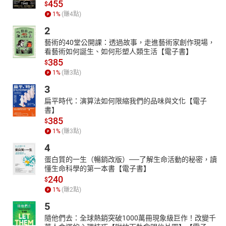
455
$
1
%
(賺
4
點)
2
藝術的40堂公開課：透過故事，走進藝術家創作現場，
看藝術如何誕生、如何形塑人類生活【電子書】
385
$
1
%
(賺
3
點)
3
扁平時代：演算法如何限縮我們的品味與文化【電子
書】
385
$
1
%
(賺
3
點)
4
蛋白質的一生（暢銷改版）──了解生命活動的秘密，讀
懂生命科學的第一本書【電子書】
240
$
1
%
(賺
2
點)
5
隨他們去：全球熱銷突破1000萬冊現象級巨作！改變千