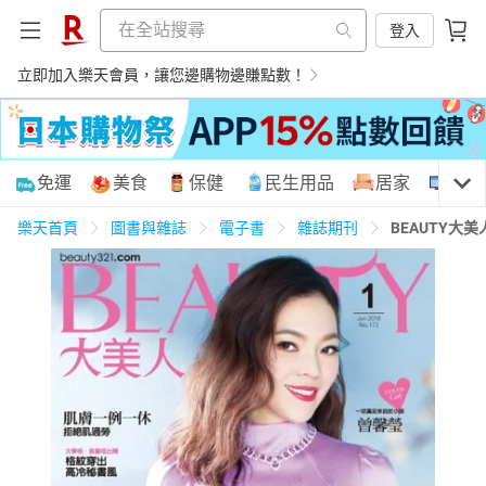
登入
立即加入樂天會員，讓您邊購物邊賺點數！
購物網分類
免運
美食
保健
民生用品
居家
3C
樂天首頁
圖書與雜誌
電子書
雜誌期刊
BEAUTY大美
天天免運
美食蛋糕
養生保健
民生用品
居家生活
3C家電
運動休閒
親子玩具
女裝
男裝
化妝保養
情趣用品