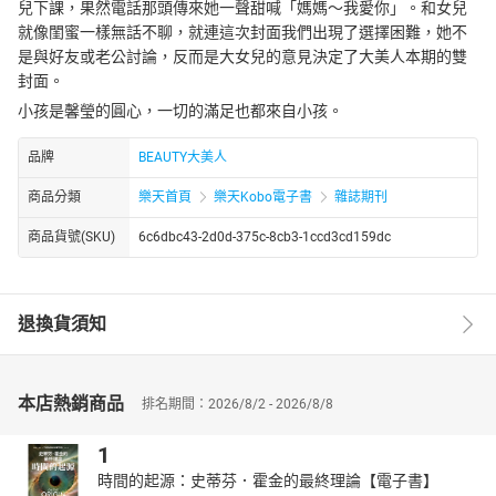
兒下課，果然電話那頭傳來她一聲甜喊「媽媽～我愛你」。和女兒
就像閨蜜一樣無話不聊，就連這次封面我們出現了選擇困難，她不
是與好友或老公討論，反而是大女兒的意見決定了大美人本期的雙
封面。
小孩是馨瑩的圓心，一切的滿足也都來自小孩。
品牌
BEAUTY大美人
商品分類
樂天首頁
樂天Kobo電子書
雜誌期刊
商品貨號(SKU)
6c6dbc43-2d0d-375c-8cb3-1ccd3cd159dc
退換貨須知
本店熱銷商品
排名期間：2026/8/2 - 2026/8/8
1
時間的起源：史蒂芬．霍金的最終理論【電子書】