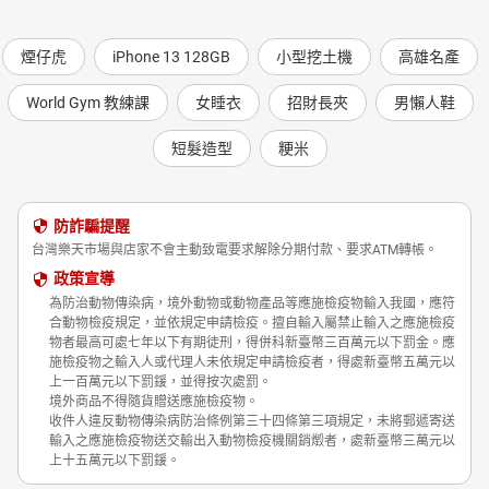
煙仔虎
iPhone 13 128GB
小型挖土機
高雄名產
World Gym 教練課
女睡衣
招財長夾
男懶人鞋
短髮造型
粳米
防詐騙提醒
台灣樂天市場與店家不會主動致電要求解除分期付款、要求ATM轉帳。
政策宣導
為防治動物傳染病，境外動物或動物產品等應施檢疫物輸入我國，應符
合動物檢疫規定，並依規定申請檢疫。擅自輸入屬禁止輸入之應施檢疫
物者最高可處七年以下有期徒刑，得併科新臺幣三百萬元以下罰金。應
施檢疫物之輸入人或代理人未依規定申請檢疫者，得處新臺幣五萬元以
上一百萬元以下罰鍰，並得按次處罰。
境外商品不得隨貨贈送應施檢疫物。
收件人違反動物傳染病防治條例第三十四條第三項規定，未將郵遞寄送
輸入之應施檢疫物送交輸出入動物檢疫機關銷燬者，處新臺幣三萬元以
上十五萬元以下罰鍰。