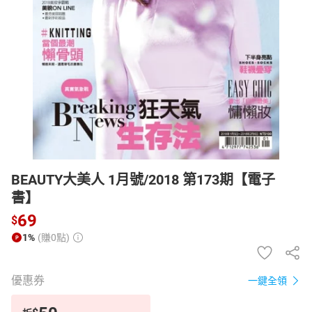
日本購物
電子/紙本書
HOT
BEAUTY大美人 1月號/2018 第173期【電子
書】
69
$
1%
(賺0點)
優惠券
一鍵全領