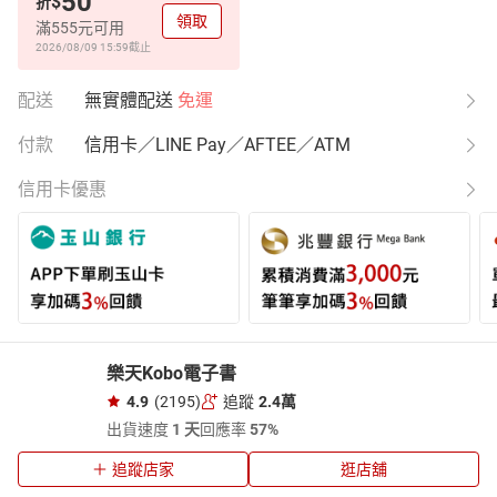
50
$
折
領取
滿555元可用
2026/08/09 15:59
截止
配送
無實體配送
免運
付款
信用卡／LINE Pay／AFTEE／ATM
信用卡優惠
樂天Kobo電子書
4.9
(2195)
追蹤
2.4萬
出貨速度
1 天
回應率
57%
追蹤店家
逛店舖