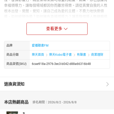
幸福領導力，讓每個場域都因你而離苦得樂。請從真實自我的人性
根本出發，覺醒，覺知，讓自己成為愛的主體，不費力地快樂領
導。如何經營快樂？如何擁有幸福領導力？讓高階領導人教練賴佩
霞交給你這把密鑰，教你有效的幸福領導！
查看更多
播講介紹：賴佩霞
華人圈最有影響力的情商導師、知名歌手、演員及藝術家來自中西
合璧的家庭，從小受東西方不同文化熏陶及影響，熱愛音樂、藝
品牌
愛播聽書FM
術，多年來一直秉持著「活出更良善、更有愛的自己」的承諾。她
敘述一路生命經歷及體悟時，眼神總散發出柔和與喜樂的光彩，演
商品分類
樂天首頁
樂天Kobo電子書
有聲書
商業理財
說儼然也成為她的藝術表現。賴佩霞最大的喜悅來自於服務她所愛
的人，而你就是她所愛的人。
商品貨號(SKU)
6cae918a-2976-3ec3-b042-d88a66316b48
著作：《回家：賴佩霞20年修行告白》、《我要心動一輩子：親密
關係的十道練習題》
譯作：《失落的幸福經典：影響千萬人的生命法則》。
退換貨須知
帶領課程：「愛的運轉力」、「轉念的力量」、「快樂財富零距
離」、「靜心的力量」等。
本店熱銷商品
章節名稱：
排名期間：2026/8/2 - 2026/8/8
01-快樂是什麼