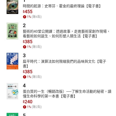
1
02-什麼樣才是好的領導人
時間的起源：史蒂芬．霍金的最終理論【電子書】
03-要快樂同時不要滿足
455
$
04-錢不會讓你變好只會擴大你的現狀
1
%
(賺
4
點)
05-想有錢就有錢的金錢修練
2
06-我們的成就 是說出來的
藝術的40堂公開課：透過故事，走進藝術家創作現場，
看藝術如何誕生、如何形塑人類生活【電子書】
07-一句謝謝的神奇力量
385
$
08-該為一天的幸運作什麼準備
1
%
(賺
3
點)
09-允許自己被感動
3
10-別埋頭苦幹 做個白日夢吧
扁平時代：演算法如何限縮我們的品味與文化【電子
11-祝福你的敵人
書】
385
12-不僅要贏 還要一直贏
$
1
%
(賺
3
點)
13-不懂也是一種好領導
4
14-別人別人穿你的鞋
蛋白質的一生（暢銷改版）──了解生命活動的秘密，讀
15-忠言逆耳的謊言
懂生命科學的第一本書【電子書】
16-但是的秘密
240
$
17-別讓過去的成功 騙了現在的自己
1
%
(賺
2
點)
18-生氣時說不說話
5