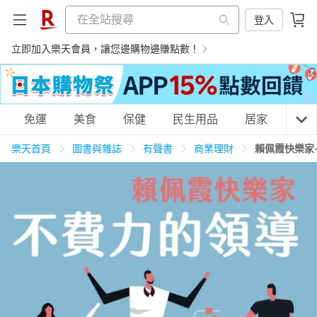
登入
立即加入樂天會員，讓您邊購物邊賺點數！
購物網分類
免運
美食
保健
民生用品
居家
3C
樂天首頁
圖書與雜誌
有聲書
商業理財
賴佩霞快樂家
天天免運
美食蛋糕
養生保健
民生用品
居家生活
3C家電
運動休閒
親子玩具
女裝
男裝
化妝保養
情趣用品