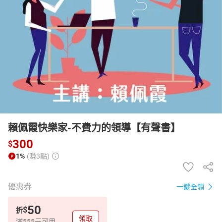
日本購物
電子/紙本書
HOT
賴佩霞快樂家-不費力的領導【有聲書】
300
$
1%
(賺3點)
優惠券
一鍵全領
50
$
折
領取
滿555元可用