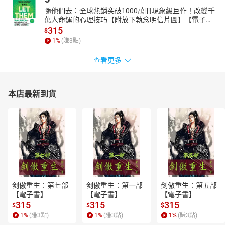
19-問出成功的路徑而不是給予絕對的否定
隨他們去：全球熱銷突破1000萬冊現象級巨作！改變千
萬人命運的心理技巧【附放下執念明信片圖】【電子
20-不必一個人傷腦筋
書】
315
$
21-最輕鬆的管理 讓讚賞來得正是時候
1
%
(賺
3
點)
22-成功不必在我
查看更多
23-逮到開溜的自己
24-不要滾動怪罪過去的雪球
25-用公平打開偏心的圍欄
本店最新到貨
26-別怕！你承擔得起你的對不起
27-打開你的耳朵和你的心
28-禮多人不怪 禮多更可愛
29-保護自己不必推卸責任
30-我不是宇宙的中心
31-小心目標成癮的陷阱
剑傲重生：第七部
剑傲重生：第一部
剑傲重生：第五部
【電子書】
【電子書】
【電子書】
315
315
315
$
$
$
1
%
(賺
3
點)
1
%
(賺
3
點)
1
%
(賺
3
點)