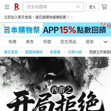
登入
立即加入樂天會員，讓您邊購物邊賺點數！
購物網分類
免運
美食
保健
民生用品
居家
3C
樂天首頁
圖書與雜誌
有聲書
文學小說
西游之开局拒
天天免運
美食蛋糕
養生保健
民生用品
居家生活
3C家電
運動休閒
親子玩具
女裝
男裝
化妝保養
情趣用品