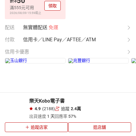
50
$
折
領取
滿555元可用
2026/08/09 15:59
截止
配送
無實體配送
免運
付款
信用卡／LINE Pay／AFTEE／ATM
信用卡優惠
樂天Kobo電子書
4.9
(2188)
追蹤
2.4萬
出貨速度
1 天
回應率
57%
追蹤店家
逛店舖