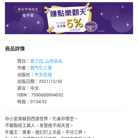
商品詳情
旁白：
安少白
,
山河朵朵
作者：
我气化三清
出版社：
中文在线
出版日期：2021/12/30
語言：中文
ISBN：7590600004032
時長：07:04:32
孙小圣穿越到西游世界，化身孙悟空。
不做取经工具人，发誓绝不闹天宫。
牛魔王：贤弟，我们打上天庭，平分三界。