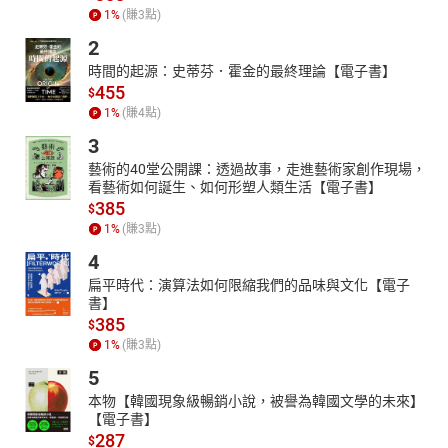
1
%
(賺
3
點)
2
時間的起源：史蒂芬．霍金的最終理論【電子書】
455
$
1
%
(賺
4
點)
3
藝術的40堂公開課：透過故事，走進藝術家創作現場，
看藝術如何誕生、如何形塑人類生活【電子書】
385
$
1
%
(賺
3
點)
4
扁平時代：演算法如何限縮我們的品味與文化【電子
書】
385
$
1
%
(賺
3
點)
5
本物【韓國現象級暢銷小說，被譽為韓國文學的未來】
【電子書】
287
$