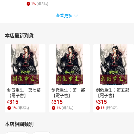
1
%
(賺
2
點)
查看更多
本店最新到貨
剑傲重生：第七部
剑傲重生：第一部
剑傲重生：第五部
【電子書】
【電子書】
【電子書】
315
315
315
$
$
$
1
%
(賺
3
點)
1
%
(賺
3
點)
1
%
(賺
3
點)
本店相關類別