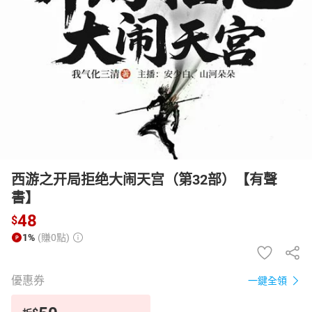
日本購物
電子/紙本書
HOT
西游之开局拒绝大闹天宫（第32部）【有聲
書】
48
$
1%
(賺0點)
優惠券
一鍵全領