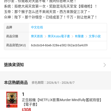
孙小圣：你竟敢对天庭不敬，我同你恩断义绝！
系统：拒绝大闹天宫第一次，奖励混沌先天至宝【噬魂枪】！
玉帝：那个猴子怎么还不来闹天宫，西方来敦促三次了。
众神：陛下，那个孙悟空，已经成圣了！千万，别让他来了！
品牌
中文在线
商品分類
樂天首頁
樂天Kobo電子書
有聲書
文學小說
商品貨號(SKU)
6cbcbcb4-6be6-328e-a582-562acb5a4c09
退換貨須知
本店熱銷商品
排名期間：2026/8/1 - 2026/8/7
1
正念殺機【NETFLIX影集Murder Mindfully蓄弒待發】
【電子書】
308
$