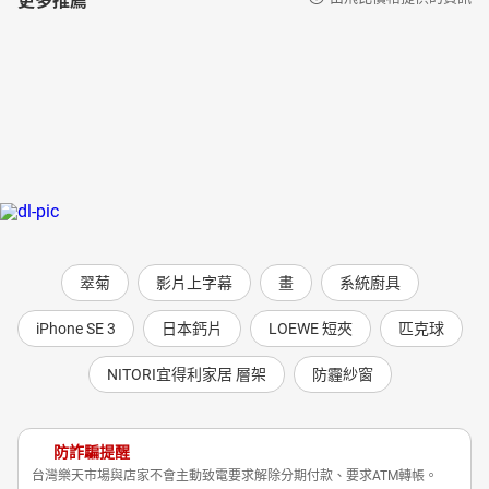
翠菊
影片上字幕
畫
系統廚具
iPhone SE 3
日本鈣片
LOEWE 短夾
匹克球
NITORI宜得利家居 層架
防霾紗窗
防詐騙提醒
台灣樂天市場與店家不會主動致電要求解除分期付款、要求ATM轉帳。