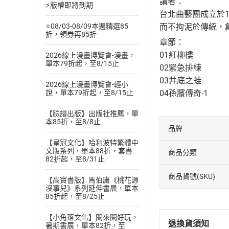
講者：
⚡版權即將到期
台北曲藝團成立於1
而不拘泥於傳統，
⭐08/03-08/09本週精選85
折，領券再85折
章節：
01紅柳樓
2026線上漫畫博覽會-漫畫，
單本79折起，至8/15止
02緊急排練
03井底之蛙
2026線上漫畫博覽會-輕小
04孫臏傳奇-1
說，單本79折起，至8/15止
【臉譜出版】出版社推薦，單
本85折，至8/8止
品牌
【皇冠文化】哈利波特繁體中
文版系列，單本88折，套書
商品分類
82折起，至8/31止
商品貨號(SKU)
【高寶書版】馬伯庸《桃花源
沒事兒》系列延伸書展，單本
85折起，至8/25止
【小角落文化】閱來閱好玩，
退換貨須知
暑期書展，單本82折，至