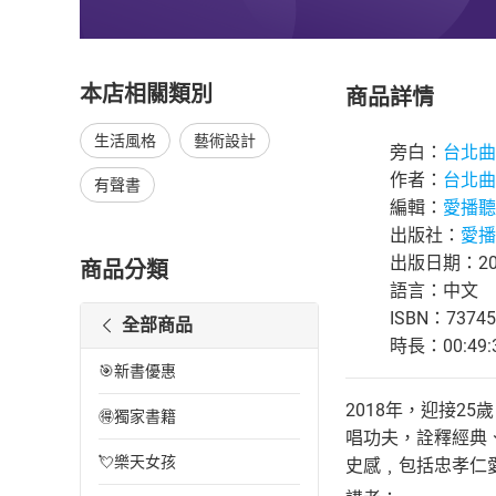
本店相關類別
商品詳情
生活風格
藝術設計
旁白：
台北曲
作者：
台北曲
有聲書
編輯：
愛播聽
出版社：
愛播
出版日期：201
商品分類
語言：中文
ISBN：73745
全部商品
時長：00:49:
🎯新書優惠
2018年，迎接2
🉐獨家書籍
唱功夫，詮釋經典
💘樂天女孩
史感﹐包括忠孝仁愛