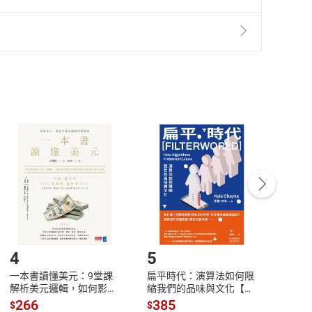
準則
第
2
條第
5
款之規定，「非以有形媒介提供之數位
，不適用消保法第
19
條第
1
項七日內無條件退貨之規
非以有形媒介提供之數位內容，消費者同意若訂購後
付款
方式
完成
訂單
中點選「瀏覽訂單明細」
>
「申請取消訂單
/
退
Payment
Complete
/退貨。
登入帳號，下載書籍後看書
4
5
6
一本書讀懂美元：9堂課
扁平時代：演算法如何限
本物
解析美元邏輯，如何影響
縮我們的品味與文化【電
說，
全球經濟和每個人的投資
子書】
來】
266
385
28
$
$
$