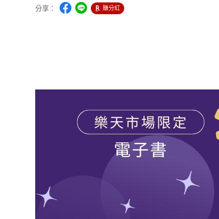
分享：
賺分紅