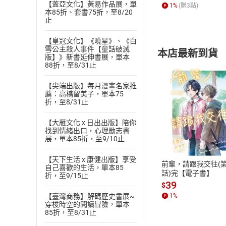
【蓋亞文化】黃易作品展，單
1
%
(賺
3
點)
本85折、套書75折，至8/20
止
【皇冠文化】《曉星》、《白
雪公主殺人事件【童話破滅
本店最新到貨
版】》新書延伸書展，單本
88折，至8/31止
【尖端出版】每月漫畫名家推
薦：高橋留美子，單本75
折，至8/31止
付款方
【大雁文化 x 日出出版】陪你
找到情緒出口，心理勵志書
展，單本85折，至9/10止
ATM轉帳、信用卡
【天下生活 x 康健出版】享受
前輩，請跟我交往(第
自己喜歡的生活，單本85
話)完【電子書】
折，至9/15止
39
$
1
%
【臺灣商務】解碼歷史書展~
穿梭時空的閱讀冒險，單本
85折，至8/31止