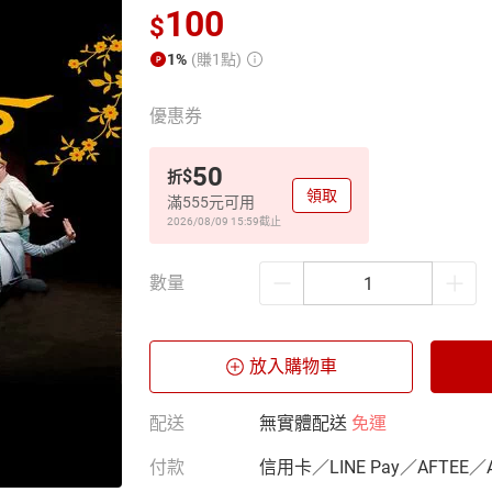
100
$
1%
(賺1點)
優惠券
50
$
折
領取
滿555元可用
2026/08/09 15:59
截止
數量
放入購物車
配送
無實體配送
免運
付款
信用卡／LINE Pay／AFTEE／