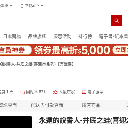
物教學
下載APP
日本購物
品牌旗艦
優惠活動
排行榜
電子書/紙本
的說書人-井底之蛙(喜迎25系列)【有聲書】
速度
1 天
回應率
57%
人氣店家
電子發票
資訊頁面
配送與付款頁面
所有商品
永遠的說書人-井底之蛙(喜迎