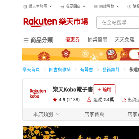
樂天生態圈
我要開店
網站導覽
購
優惠券
抽獎優惠
天天免運
商品分類
永遠
樂天首頁
圖書與雜誌
有聲書
藝術設計
樂天Kobo電子書
追蹤
4.9
(2188)
追蹤
2.4萬
出貨
本店類別
店家首頁
店家