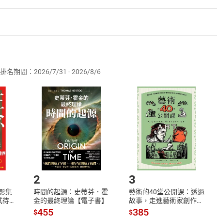
者保護法
第
19
條第
1
項後段
暨
通訊交易解除權合理例外情事適用
供即為完成之線上服務，經消費者事先同意始提供。」 之商品
排名期間：2026/7/31 - 2026/8/6
訂購本店鋪之商品即代表知悉本店鋪所銷售之商品為電子書，屬
取電子書，不得請求退貨退款。
品
放入
購物車
登入
帳號
欲取消訂單或辦理退貨時，請登入樂天市場，並於「我的訂單」
Shopping cart
Login
將依您的申請進行審核，待審核通過後將為您辦理退款事宜。
市場須以整筆訂單為單位進行取消/退貨，恕無法以單支商品取消
如何開始使用？
.選擇閱讀載具
Step2.
2
3
X影集
時間的起源：史蒂芬．霍
藝術的40堂公開課：透過
蓄弒待
金的最終理論【電子書】
故事，走進藝術家創作現
場，看藝術如何誕生、如
455
385
$
$