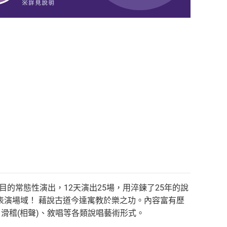
目的常態性演出，12天演出25場，用淬鍊了25年的說
表演場域！ 藉說古道今達寓教於樂之功。內容富有歷
、滑稽(相聲)、敘唱等各類說唱藝術形式。