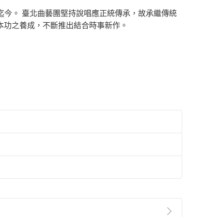
」迄今。 臺北曲藝團堅持說唱應正統傳承，故承繼傳統
本功之養成，不斷推出結合時事新作。