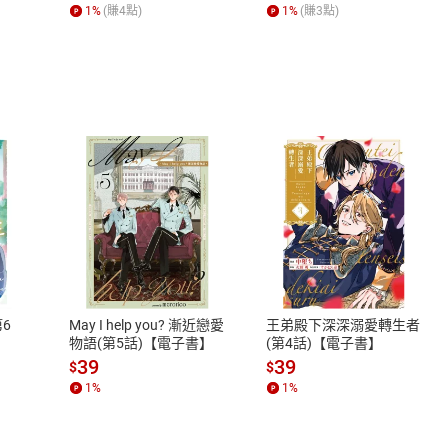
何形塑人類生活【電子
1
%
(賺
4
點)
1
%
(賺
3
點)
書】
式
退換貨規範
、LINE PAY、AFTEE
本店是否提供消費者保護法七日猶
之權利，遽消費者保護法及通訊交
6
May I help you? 漸近戀愛
王弟殿下深深溺愛轉生者
除權合理例外情事適用準則，依商
物語(第5話)【電子書】
(第4話)【電子書】
質各有不同規定。詳細退換貨說明
39
39
$
$
照各商品說明。
1
%
1
%
詳細說明