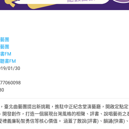
藝團
藝團
書FM
聽書FM
9/01/30
77060098
30
5歲，臺北曲藝團提出新挑戰，進駐中正紀念堂演藝廳，開啟定點定
、開發創作，打造一個展現台灣風格的相聲、評書、說唱藝術之
禮義廉恥智勇信等核心價值。 涵蓋了散說(評書)、韻誦(快書)