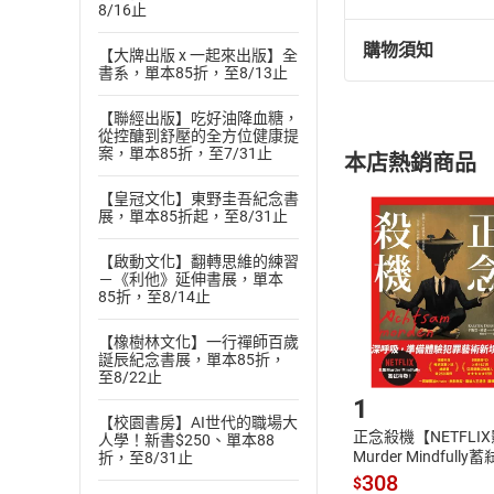
8/16止
購物須知
【大牌出版 x 一起來出版】全
退換貨規定：
書系，單本85折，至8/13止
(
一
)
依
消費
內容或一經提
【聯經出版】吃好油降血糖，
從控醣到舒壓的全方位健康提
購書須知
定。
案，單本85折，至7/31止
本店熱銷商品
(
二
)
消費者
且已下載
/
存
【皇冠文化】東野圭吾紀念書
挑選
商
展，單本85折起，至8/31止
退貨方式：您
Choose
貨」，本店鋪
【啟動文化】翻轉思維的練習
－《利他》延伸書展，單本
請注意，樂天
85折，至8/14止
購書後，
【橡樹林文化】一行禪師百歲
誕辰紀念書展，單本85折，
Step1
至8/22止
1
【校園書房】AI世代的職場大
正念殺機【NETFLI
人學！新書$250、單本88
Murder Mindfully
折，至8/31止
發】【電子書】
308
$