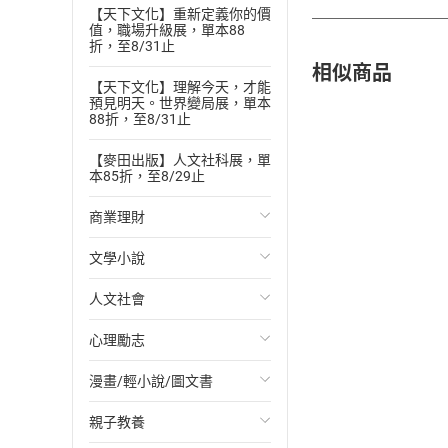
【天下文化】重新定義你的價
值，職場升級展，單本88
折，至8/31止
相似商品
【天下文化】理解今天，才能
預見明天。世界變局展，單本
88折，至8/31止
【麥田出版】人文社科展，單
本85折，至8/29止
商業理財
文學小說
投資理財
人文社會
經濟/趨勢
歐美文學
心理勵志
財務/金融
日本文學
國際關係
漫畫/輕小說/圖文書
管理/領導
韓國文學
政治
心靈成長/情緒
親子教養
職場工作術
華文文學
社會科學
人際關係
輕小說