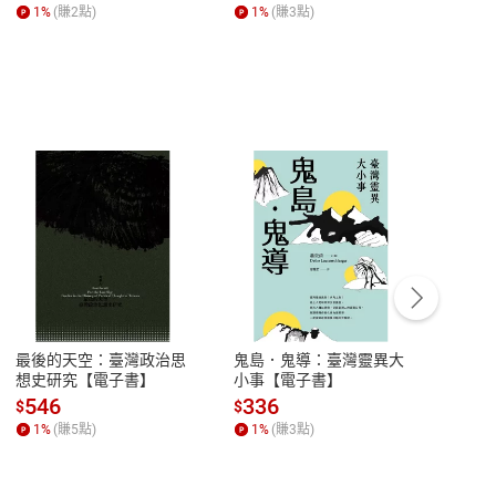
【電子書】
1
%
(賺
2
點)
1
%
(賺
3
點)
1
%
客服資訊
豫期
服務時間：週一到週五 10:00-12:00、
易解
13:00-17:00 (國定假日及例假日休息)
最後的天空：臺灣政治思
鬼島．鬼導：臺灣靈異大
中西
品性
客服電話：0080-1857077
想史研究【電子書】
小事【電子書】
子書
請參
客服信箱：
聯絡店家
546
336
32
$
$
$
1
%
(賺
5
點)
1
%
(賺
3
點)
1
%