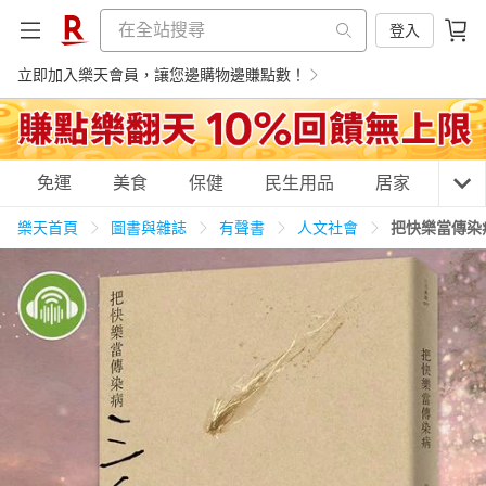
登入
立即加入樂天會員，讓您邊購物邊賺點數！
購物網分類
免運
美食
保健
民生用品
居家
3C
樂天首頁
圖書與雜誌
有聲書
人文社會
把快樂當傳染
天天免運
美食蛋糕
養生保健
民生用品
居家生活
3C家電
運動休閒
親子玩具
女裝
男裝
化妝保養
情趣用品