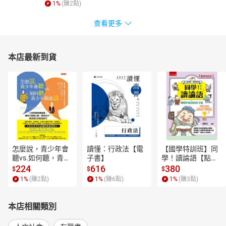
1
%
(賺
2
點)
也帶領大家進入三毛的有情天地。
查看更多
【有聲書目錄】
第一章：自愛而不自憐
第二章：祝福中國
本店最新到貨
第三章：人生何處不相逢
第四章：隔離與溝通(1)
第四章：隔離與溝通(2)
第五章：不滿、不滿、不滿
第六章：真聰明的好孩子
第七章：沒有找呀
第八章：教書不是塔
第九章：最重要的是被愛嗎
第十章：為什麼、為什麼
怎麼說，青少年會
讀懂：行政法【電
【國學特訓班】同
聽vs.如何聽，青少
子書】
學！讀論語【點閱
第十一章：讀書和迷藏
年願意說【電子
率最高的孔子篇】
224
616
380
$
$
$
第十二章：不棄
書】
逗趣的文配圖情境
1
%
(賺
2
點)
1
%
(賺
6
點)
1
%
(賺
3
點)
第十三章：不逃
式講解，學習聖人
第十四章：其實都不是問題
老師和學霸弟子的
高情商，開拓人生
第十五章：不能給妳快樂
本店相關類別
格局！【電子書】
第十六章：寫作不難