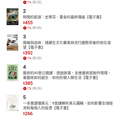
作閉關七天七夜直至暈倒。
1
%
(賺
3
點)
她沒有數字概念，更不肯為金錢工作。她最捨不得花錢吃東西，更
2
不喜歡給別人請。她的每一個口袋裡都有忘掉的錢，而每一元的失
時間的起源：史蒂芬．霍金的最終理論【電子書】
而復得，總會花在書店裡。
455
$
她活在現在，不活在將來。她喜歡孤獨，也喜歡陪伴。她倔強叛
1
%
(賺
4
點)
逆，又真誠體貼。她時常不按牌理出牌，思想總是跳躍靈動。
大學三年級第一次遠走他鄉後，便開啟她一生對流浪的追求。後來
3
她走得更遠，遠到天涯海角的撒哈拉沙漠。在那裏，她讓華文世界
階級與品味：隱藏在文化審美與流行趨勢背後的地位渴
吹起了一股「三毛熱」，也將「流浪文學」推向顛峰。
望【電子書】
392
她用她的眷戀和熱情，寫下那些人情與風景。她在1991年化為點點
$
繁星，將溫暖永留後世。這世界因為她的愛過與走過，而從此多了
1
%
(賺
3
點)
一分無可取代的浪漫。
4
★朗讀者簡介｜方笛
藝術的40堂公開課：透過故事，走進藝術家創作現場，
從事廣播電視工作近30年，獲得多次廣播金鐘獎的榮譽，更是數屆
看藝術如何誕生、如何形塑人類生活【電子書】
廣播、電視金鐘獎評審。多年職涯中，以華視曾播出的綜藝節目
385
$
《金曲龍虎榜》其中播報每週夯歌的排行名次，是當年歌壇掀起狂
1
%
(賺
3
點)
濤巨浪，深具影響力的指標性人物。
5
此次特別為開創沙漠文學的知名作家三毛之著作《撒哈拉歲月》、
一本書讀懂美元：9堂課解析美元邏輯，如何影響全球經
《稻草人的微笑》、《夢中的橄欖樹》、《快樂鬧學去》、《流浪
濟和每個人的投資【電子書】
的終站》、《心裏的夢田》、《把快樂當傳染病》等書深情朗讀，
266
$
透過「有聲書」的形式，精心演譯流浪文學天高地濶的美麗風華，