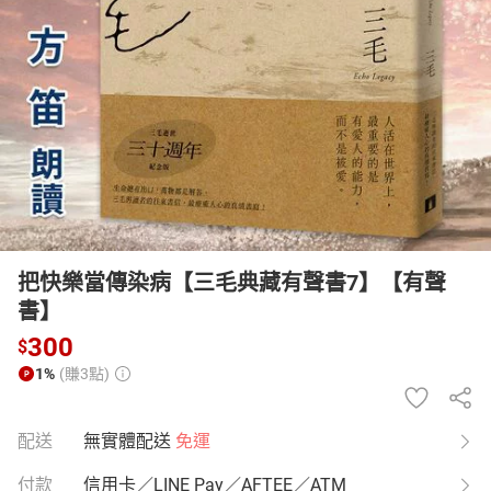
日本購物
電子/紙本書
HOT
把快樂當傳染病【三毛典藏有聲書7】【有聲
書】
300
$
1%
(賺3點)
配送
無實體配送
免運
付款
信用卡／LINE Pay／AFTEE／ATM