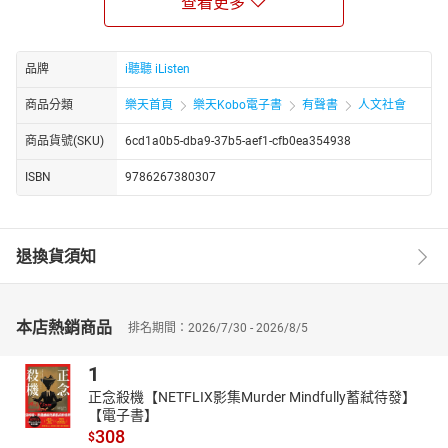
查看更多
那個差點就要逃離人生的女孩，她要她戰勝心魔，擁抱真實的自
己。那個被囚禁的人，她告訴他不要放棄希望，天空終會為他放
晴。那個慘綠少年受困於心中的囚室，是她帶他看見世界上的風和
品牌
i聽聽 iListen
日麗。
商品分類
樂天首頁
樂天Kobo電子書
有聲書
人文社會
三毛不僅拾起這些形形色色的煩惱，也對每個願望給出慷慨的回
應。她大老遠地把自己送去小學，幫助學生完成訪談作業。還不惜
商品貨號(SKU)
6cd1a0b5-dba9-37b5-aef1-cfb0ea354938
高額郵票，特地從國外寄了十張明信片給讀者當作紀念。她更翻遍
《辭海》，只為了替未曾謀面的孩子取一個好名字……
ISBN
9786267380307
人生有太多境遇無法掌握，每一個生命也有各自的創痛。然而這些
經歷卻彷彿是種子，都會在日後的生活中開出花來。只要踏踏實實
地走下去，便能在驀然回首的那一瞬間，綻放最真誠的微笑。
退換貨須知
★作者簡介｜三毛
1943年，她來到這世界。
她的本名是陳懋平，因為學不會寫「懋」字，便自己改名為「陳
本店熱銷商品
排名期間：2026/7/30 - 2026/8/5
平」。很久以後，她又給自己取了另一個筆名「三毛」。
她從小活潑熱情，行事獨立自主，對萬物充滿好奇。兩歲時就跑去
1
墳場玩土，三歲時曾落入水缸，被救起後卻一片淡定。
正念殺機【NETFLIX影集Murder Mindfully蓄弒待發】
她的記憶力極佳，感受力豐富，多以真實生活為寫作場域，展現獨
【電子書】
有的浪漫與遼闊。曾不吃不喝只為買一張羅浮宮門票，也曾為了寫
308
$