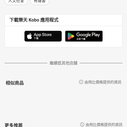
第十七章：我喜歡把快樂當傳染病
人文社會
有聲書
第十八章：獄外的天空也是你的
第十九章：是美德還是懦弱
第二十章：「喜歡」有千萬種風貌與詮釋
下載樂天 Kobo 應用程式
第二十一章：讀書不能只讀一個月
第二十二章：五個對話
第二十三章：如果是我的女兒
第二十四章：寫給「淚笑三年」的少年
第二十五章：如果我是妳
第二十六章：不要也罷
第二十七章：回不出的書信
繼續逛其他店舖
第二十八章：小朋友好
第二十九章：不會忘記妳要的明信片
第三十章：如何死得其所
相似商品
由飛比價格提供的資訊
第三十一章：不講了
第三十二章：談朋道友
第三十三章：愧疚感
第三十四章：少年愁
第三十五章：後記
第三十六章：親愛的
更多推薦
由飛比價格提供的資訊
第三十七章：拿得起，放得下