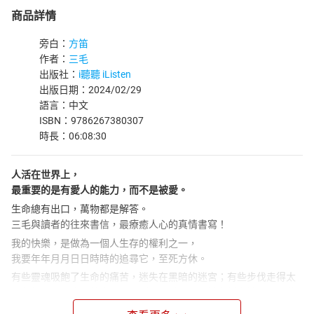
商品詳情
旁白：
方笛
作者：
三毛
出版社：
i聽聽 iListen
出版日期：2024/02/29
語言：中文
ISBN：9786267380307
時長：06:08:30
人活在世界上，
最重要的是有愛人的能力，而不是被愛。
生命總有出口，萬物都是解答。
三毛與讀者的往來書信，最療癒人心的真情書寫！
我的快樂，是做為一個人生存的權利之一，
我要年年月月日日時時的追尋它，至死方休。
有些靈魂吸飽了生命的痛苦，迷失在黑暗的迷宮；有些步伐走得太
過急促，一不小心就墜入了深淵。三毛透過與讀者紙上談心，帶著
一顆顆悲傷的心靈重新找到快樂的泉源。