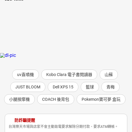
第三十八章：我最欣賞的一首歌
第三十九章：愛，是人類唯一的救贖
第四十章：性格造命
第四十一章：滾滾紅塵舞天涯
第四十二章：廣告遊戲
第四十三章：迎接另一個新天地
第四十四章：逆境來臨時
第四十五章：生活比夢更浪漫
第四十六章：路，是自己走出來的
第四十七章：我字典中最重要的兩個字
第四十八章：你得把它當情人
uv直噴機
Kobo Clara 電子書閱讀器
山蘇
第四十九章：一位新疆女子的來信
第五十章：櫻花戀曲
JUST BLOOM
Dell XPS 15
籃球
青梅
第五十一章：簡單人物
第五十二章：自然的簫聲
小腿按摩機
COACH 後背包
Pokemon寶可夢 盒玩
第五十三章：不許向惡人妥協
第五十四章：做一個鞦韆架上的小英雄
第五十五章：如何面對婚外情
防詐騙提醒
第五十六章：人生的幸福與痛苦
台灣樂天市場與店家不會主動致電要求解除分期付款、要求ATM轉帳。
第五十七章：小時候的迷惘